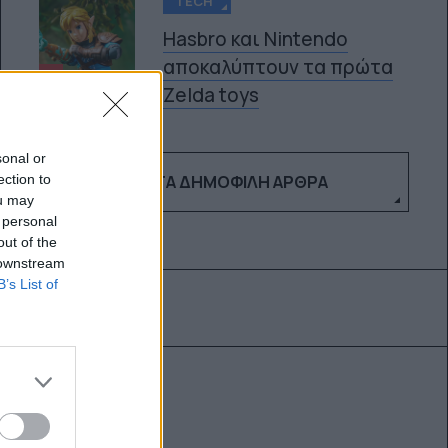
TECH
Hasbro και Nintendo
αποκαλύπτουν τα πρώτα
5
Zelda toys
sonal or
ΔΕΣ ΤΑ ΔΗΜΟΦΙΛΉ ΆΡΘΡΑ
ection to
ou may
 personal
out of the
 downstream
B’s List of