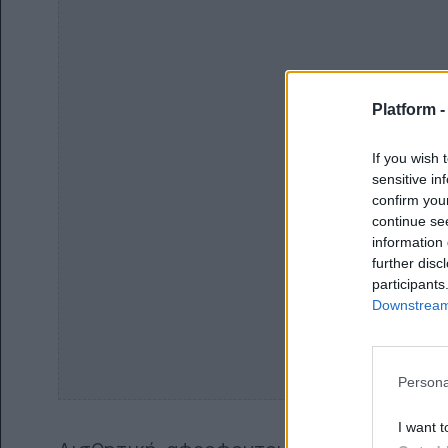
Platform 
If you wish 
sensitive in
confirm you
continue se
information 
further disc
participants
Downstream 
Persona
I want t