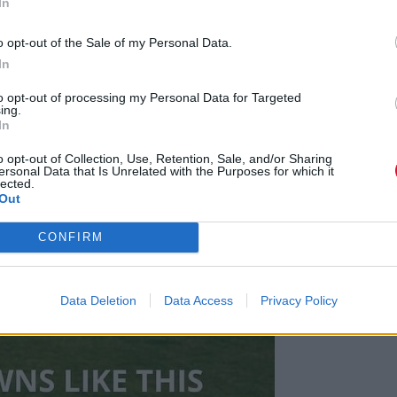
ογικές ανακατασκευές, green design και
In
ς θεματικές του Solarpunk, του online
o opt-out of the Sale of my Personal Data.
λογική μας αφύπνιση για τη σωτηρία της
In
to opt-out of processing my Personal Data for Targeted
ing.
αρτήσεις του.
In
o opt-out of Collection, Use, Retention, Sale, and/or Sharing
ersonal Data that Is Unrelated with the Purposes for which it
lected.
Out
CONFIRM
Data Deletion
Data Access
Privacy Policy