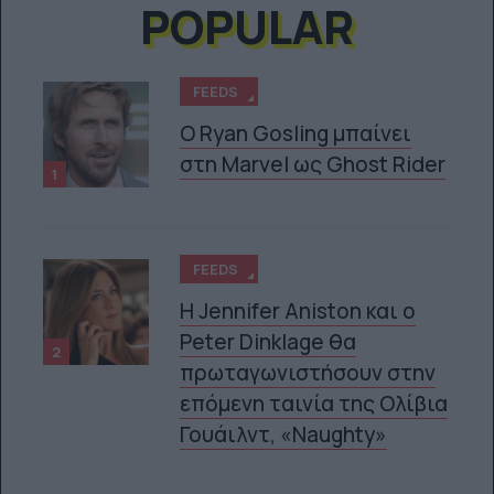
POPULAR
FEEDS
Ο Ryan Gosling μπαίνει
στη Marvel ως Ghost Rider
1
FEEDS
Η Jennifer Aniston και ο
Peter Dinklage θα
2
πρωταγωνιστήσουν στην
επόμενη ταινία της Ολίβια
Γουάιλντ, «Naughty»