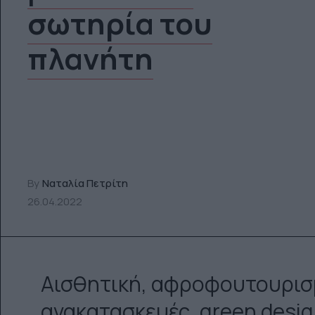
σωτηρία του
πλανήτη
By
Ναταλία Πετρίτη
26.04.2022
Αισθητική, αφροφουτουρισμό
ανακατασκευές, green design