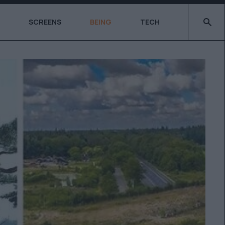
Type 2 o
SCREENS
BEING
TECH