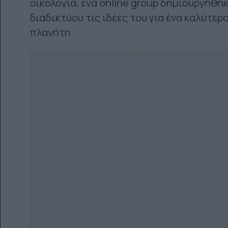
οικολογία, ένα online group δημιουργήθη
διαδικτύου τις ιδέες του για ένα καλύτερ
πλανήτη.