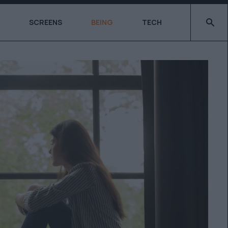
Type 2 o
SCREENS
BEING
TECH