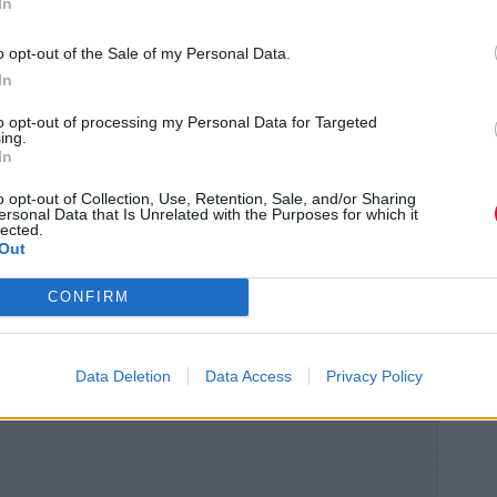
In
κατάθλιψης δείχνει τη βάναυση
o opt-out of the Sale of my Personal Data.
In
to opt-out of processing my Personal Data for Targeted
ing.
In
α επιτρέψεις στον εαυτό σου να νιώσει τον
o opt-out of Collection, Use, Retention, Sale, and/or Sharing
ersonal Data that Is Unrelated with the Purposes for which it
ωή σου όπως καμία άλλη και είναι εντάξει
lected.
Out
ίμαστε θηλαστικά, και ως εκ τούτου,
νας στον άλλο, γι' αυτό πολλοί από εμάς
CONFIRM
ινωνική επαφή.
Data Deletion
Data Access
Privacy Policy