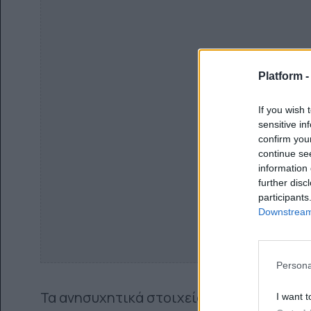
Platform 
If you wish 
sensitive in
confirm you
continue se
information 
further disc
participants
Downstream 
Persona
Τα ανησυχητικά στοιχεία δείχνουν ότι π
I want t