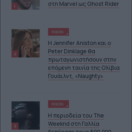
στη Marvel ως Ghost Rider
1
FEEDS
Η Jennifer Aniston και ο
Peter Dinklage θα
2
πρωταγωνιστήσουν στην
επόμενη ταινία της Ολίβια
Γουάιλντ, «Naughty»
FEEDS
Η περιοδεία του The
Weeknd στη Γαλλία
3
ξεπέρασε τους 500.000