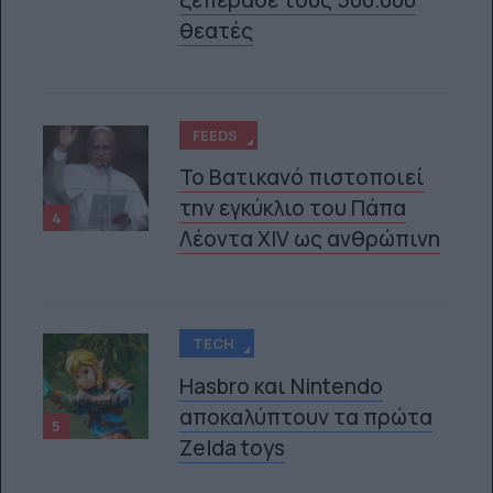
θεατές
FEEDS
Το Βατικανό πιστοποιεί
την εγκύκλιο του Πάπα
4
Λέοντα XIV ως ανθρώπινη
TECH
Hasbro και Nintendo
αποκαλύπτουν τα πρώτα
5
Zelda toys