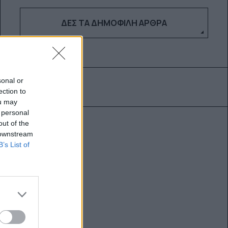
ΔΕΣ ΤΑ ΔΗΜΟΦΙΛΉ ΆΡΘΡΑ
sonal or
ection to
ou may
 personal
out of the
 downstream
B’s List of