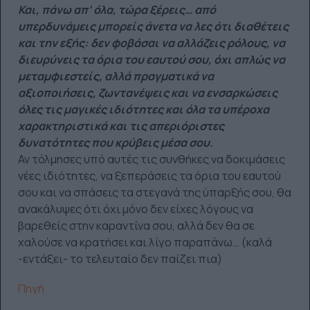
Και, πάνω απ’ όλα, τώρα ξέρεις… από
υπερδυνάμεις μπορείς άνετα να λες ότι διαθέτεις
και την εξής: δεν φοβάσαι να αλλάζεις ρόλους, να
διευρύνεις τα όρια του εαυτού σου, όχι απλώς να
μεταμφιεστείς, αλλά πραγματικά να
αξιοποιήσεις, ζωντανέψεις και να ενσαρκώσεις
όλες τις μαγικές ιδιότητες και όλα τα υπέροχα
χαρακτηριστικά και τις απεριόριστες
δυνατότητες που κρύβεις μέσα σου.
Αν τόλμησες υπό αυτές τις συνθήκες να δοκιμάσεις
νέες ιδιότητες, να ξεπεράσεις τα όρια του εαυτού
σου και να σπάσεις τα στεγανά της ύπαρξής σου, θα
ανακάλυψες ότι όχι μόνο δεν είχες λόγους να
βαρεθείς στην καραντίνα σου, αλλά δεν θα σε
χαλούσε να κρατήσει και λίγο παραπάνω… (καλά
-εντάξει- το τελευταίο δεν παίζει πια)
Πηγή