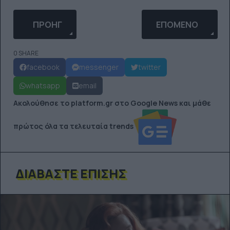
ΠΡΟΗΓΟΎΜΕΝΟ ΆΡΘΡΟ: ΓΙΑΤΊ ΧΡΕΙΆΖΕΣΑΙ ΈΝΑΝ Ή
ΕΠΌΜΕΝΟ ΆΡΘΡΟ: 
ΠΡΟΗΓ
ΕΠΌΜΕΝΟ
0 SHARE
facebook
messenger
twitter
whatsapp
email
Ακολούθησε το platform.gr στο Google News και μάθε
πρώτος όλα τα τελευταία trends
ΔΙΑΒΆΣΤΕ ΕΠΊΣΗΣ