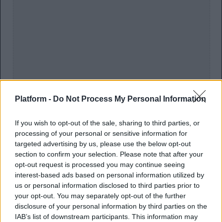
Platform -
Do Not Process My Personal Information
If you wish to opt-out of the sale, sharing to third parties, or
processing of your personal or sensitive information for
Αν ανήκεις στην πολύπαθη αυτό το διάστημα
targeted advertising by us, please use the below opt-out
κατηγορία των γονιών,
εσύ και αν έγινες γυναίκα-
section to confirm your selection. Please note that after your
λάστιχο… βγάζοντας από το ρεπερτόριο και τη
opt-out request is processed you may continue seeing
φαρέτρα της μαμαδίσιας γκαρνταρόμπας-
interest-based ads based on personal information utilized by
ντουλάπας-αποθήκης… ρόλους που ούτε ήξερες
us or personal information disclosed to third parties prior to
ότι μπορούσες να υποδυθείς…
your opt-out. You may separately opt-out of the further
disclosure of your personal information by third parties on the
Ω ναι! Μια μαμά (κι ένας μπαμπάς) μπορούν όχι
IAB’s list of downstream participants. This information may