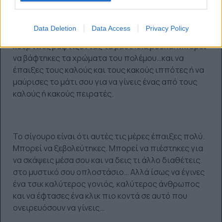
επιδόθηκες σε χορογραφίες, σε μαθήματα
τραγουδιού. Να κρύφτηκες, να στάθηκες στο ένα
Data Deletion
Data Access
Privacy Policy
πόδι, να μπήκες σε ντουλάπα, να φόρεσες σεντόνια-
κουρτίνες βαφτίζοντάς τα βασιλικά ρούχα. Μπορεί
να βάφτηκες τα χρώματα του πολέμου…και να
έπαιξες τους καλούς και τους κακούς ιππότες ή να
μαύρισες το μάτι σου για να γίνεις ένας από τους
καλούς ή κακούς πειρατές.
Το σίγουρο είναι ότι αυτές τις μέρες έπαιξες πολύ.
Μπορεί να ξεβολεύτηκες. Μπορεί να πιέστηκες για
να σκάψεις μέσα σου και να δεις τι άλλο διαθέτεις
στο μυστικό σου οπλοστάσιο… Αλλά ίσως να έγινες
ένα τσικ καλύτερος γονιός, καλύτερος άνθρωπος
και να έφτασες ένα κλικ πιο κοντά σε αυτό που
ονειρευόσουν να γίνεις…