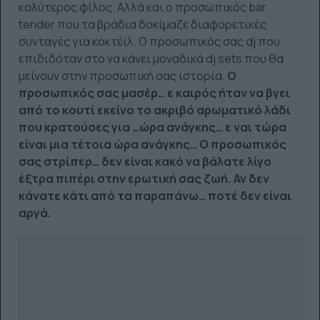
καλύτερος φίλος. Αλλά και ο προσωπικός bar
tender που τα βράδια δοκίμαζε διαφορετικές
συνταγές για κοκτέιλ. Ο προσωπικός σας dj που
επιδιδόταν στο να κάνει μοναδικά dj sets που θα
μείνουν στην προσωπική σας ιστορία.
Ο
προσωπικός σας μασέρ… ε καιρός ήταν να βγει
από το κουτί εκείνο το ακριβό αρωματικό λάδι
που κρατούσες για …ώρα ανάγκης… ε ναι τώρα
είναι μια τέτοια ώρα ανάγκης… Ο προσωπικός
σας στρίπερ… δεν είναι κακό να βάλατε λίγο
έξτρα πιπέρι στην ερωτική σας ζωή. Αν δεν
κάνατε κάτι από τα παραπάνω… ποτέ δεν είναι
αργά.