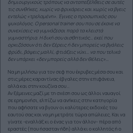
δημιουργικούς τρόπους να ανταπεξέλθεις σε αυτές
τις συνθήκες, χωρίς να φρικάρεις και χωρίς να βγεις
εντελώς «τρελαμένη». Έγινες ο προσωπικός σου
ψυχολόγος. Ο personal trainer σου που σε έκανε να
συνεχίσεις να γυμνάζεσαι παρά τα κλειστά
γυμναστήρια. Η δική σου αισθητικός… εκεί που
ορκιζόσουν ότι δεν ξέρεις ή δεν μπορείς να βγάλεις
φρύδι, βάψεις μαλλί, φτιάξεις νύχι… να που τελικά
δεν υπάρχει «δεν μπορείς αλλά δεν θέλεις»…
Να μη μιλήσω για τον σεφ που έκρυβες μέσα σου και
στις μέρες καραντίνας έβγαλες στην επιφάνεια,
αλλά και στην κουζίνα σου…
Αν ξέμεινες μαζί με τη σχέση σου ως άλλοι ναυαγοί
σε ερημονήσι, ελπίζω να ανήκεις στην κατηγορία
που αφήσατε να βγουν οι καλύτερες εκδοχές του
εαυτού σας και να μη μετράτε τώρα απώλειες. Και να
γίνατε -εναλλάξ κι ο ένας για τον άλλον- πέρα από
εραστές (που ήσασταν ήδη) αλλά κι ο κολλητός ή ο