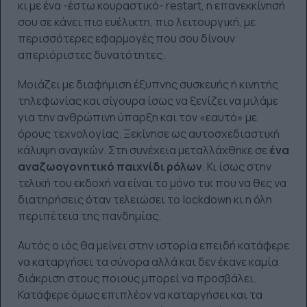
κι με ένα -έστω κουραστικό- restart, η επανεκκίνησή
σου σε κάνει πιο ευέλικτη, πιο λειτουργική, με
περισσότερες εφαρμογές που σου δίνουν
απεριόριστες δυνατότητες.
Μοιάζει με διαφήμιση έξυπνης συσκευής ή κινητής
τηλεφωνίας και σίγουρα ίσως να ξενίζει να μιλάμε
για την ανθρώπινη ύπαρξη και τον «εαυτό» με
όρους τεχνολογίας. Ξεκίνησε ως αυτοσχεδιαστική
κάλυψη αναγκών. Στη συνέχεια μεταλλάχθηκε σε
ένα
αναζωογονητικό παιχνίδι ρόλων
. Κι ίσως στην
τελική του εκδοχή να είναι το μόνο τικ που να θες να
διατηρήσεις όταν τελειώσει το lockdown κι η όλη
περιπέτεια της πανδημίας.
Αυτός ο ιός θα μείνει στην ιστορία επειδή κατάφερε
να καταργήσει τα σύνορα αλλά και δεν έκανε καμία
διάκριση στους ποιους μπορεί να προσβάλει.
Κατάφερε όμως επιπλέον να καταργήσει και τα