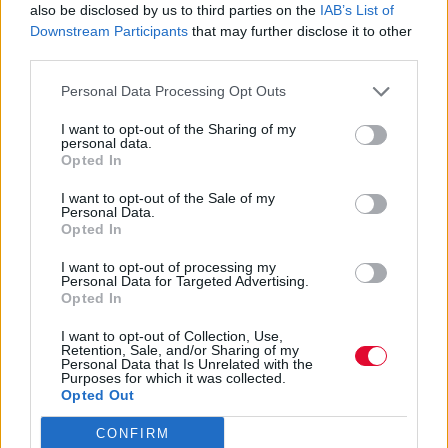
also be disclosed by us to third parties on the
IAB’s List of
μόνο να κάνουν τα πάντα για τα παιδιά τους αλλά
Downstream Participants
that may further disclose it to other
και να γίνουν τα πάντα! Δάσκαλος και προπονητής
third parties.
είναι οι πιο εύκολες και διαδεδομένες
μεταμορφώσεις αυτών των ημερών. Αλλά ας
Personal Data Processing Opt Outs
μετρήσεις μαζί μας ποιες άλλες ιδιότητες
I want to opt-out of the Sharing of my
ενσάρκωσες με φυσική σχεδόν ευκολία: της
personal data.
φουρνάρισσας-ζαχαροπλάστριας.
Της
Opted In
ακροβάτισσας κλόουν – της διοργανώτριας
I want to opt-out of the Sale of my
παιδικών πάρτι – της αφηγήτριας βιβλίων και
Personal Data.
ιστοριών – της εικαστικού ή play-therapist.
Opted In
Αυτές τις μέρες μπορεί να τους έκοψες τα
I want to opt-out of processing my
μαλλιά, να τους έπαιξες παράσταση
Personal Data for Targeted Advertising.
Opted In
κουκλουθεάτρου βγάζοντας ιστορίες από το
μυαλό σου. Μπορεί να έφτιαξες και να
I want to opt-out of Collection, Use,
επινόησες νέα αυτοσχέδια εσωτερικά παιχνίδια
Retention, Sale, and/or Sharing of my
Personal Data that Is Unrelated with the
μέχρι να δημιούργησες τα δικά σας
Purposes for which it was collected.
επιτραπέζια. Μπορεί να σκηνοθέτησες δικές
Opted Out
σας θεατρικές παραστάσεις κι έργα και
CONFIRM
συναυλίες που ανεβάσατε μαζί με τα παιδιά.
Να