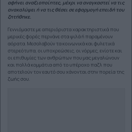
αφήνει αναξιοποίητες, μέχρι να αναγκαστεί να τις
ανακαλύψει ή να τις θέσει σε εφαρμογή επειδή του
ζητήθηκε.
Γεννιόμαστε με απεριόριστα χαρακτηριστικά που
μερικές φορές περνάνε στα ψιλά ή παραμένουν
αόρατα. Μεσολαβούν τα κοινωνικά και φυλετικά
στερεότυπα, οι υποχρεώσεις, οι νόρμες, ενίοτε και
οι επιθυμίες των ανθρώπων που μας μεγαλώνουν
και πολλά κομμάτια από το υπέροχο παζλ που
αποτελούν τον εαυτό σου χάνονται στην πορεία της
ζωής σου.