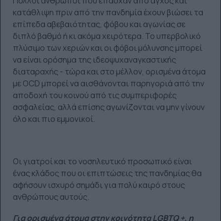
Πολλοί άνθρωποι που έπασχαν από άγχος και
κατάθλιψη πριν από την πανδημία έχουν βιώσει τα
επίπεδα αβεβαιότητας, φόβου και αγωνίας σε
διπλό βαθμό ή κι ακόμα χειρότερα. Το υπερβολικό
πλύσιμο των χεριών και οι φόβοι μόλυνσης μπορεί
να είναι ορόσημα της ιδεοψυχαναγκαστικής
διαταραχής - τώρα και στο μέλλον, ορισμένα άτομα
με OCD μπορεί να αισθάνονται παρηγοριά από την
αποδοχή του κοινού από τις συμπεριφορές
ασφαλείας, αλλά επίσης αγωνίζονται να μην γίνουν
όλο και πιο εμμονικοί.
Οι γιατροί και το νοσηλευτικό προσωπικό είναι
ένας κλάδος που οι επιπτώσεις της πανδημίας θα
αφήσουν ισχυρό σημάδι για πολύ καιρό στους
ανθρώπους αυτούς.
Για ορισμένα άτομα στην κοινότητα LGBTQ +, η