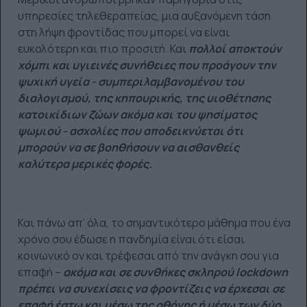
υπηρεσίες τηλεθεραπείας, μια αυξανόμενη τάση
στη λήψη φροντίδας που μπορεί να είναι
ευκολότερη και πιο προσιτή. Και
πολλοί αποκτούν
χόμπι και υγιεινές συνήθειες που προάγουν την
ψυχική υγεία - συμπεριλαμβανομένου του
διαλογισμού, της κηπουρικής, της υιοθέτησης
κατοικίδιων ζώων ακόμα και του ψησίματος
ψωμιού - ασχολίες που αποδεικνύεται ότι
μπορούν να σε βοηθήσουν να αισθανθείς
καλύτερα μερικές φορές.
Και πάνω απ’ όλα, το σημαντικότερο μάθημα που ένα
χρόνο σου έδωσε η πανδημία είναι ότι είσαι
κοινωνικό ον και τρέφεσαι από την ανάγκη σου για
επαφή –
ακόμα και σε συνθήκες σκληρού lockdown
πρέπει να συνεχίσεις να φροντίζεις να έρχεσαι σε
επαφή έστω και μέσω της οθόνης ή μέσω των δύο