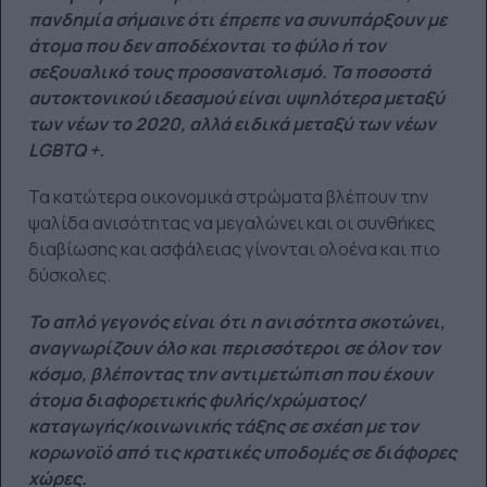
πανδημία σήμαινε ότι έπρεπε να συνυπάρξουν με
άτομα που δεν αποδέχονται το φύλο ή τον
σεξουαλικό τους προσανατολισμό. Τα ποσοστά
αυτοκτονικού ιδεασμού είναι υψηλότερα μεταξύ
των νέων το 2020, αλλά ειδικά μεταξύ των νέων
LGBTQ +.
Τα κατώτερα οικονομικά στρώματα βλέπουν την
ψαλίδα ανισότητας να μεγαλώνει και οι συνθήκες
διαβίωσης και ασφάλειας γίνονται ολοένα και πιο
δύσκολες.
Το απλό γεγονός είναι ότι η ανισότητα σκοτώνει,
αναγνωρίζουν όλο και περισσότεροι σε όλον τον
κόσμο, βλέποντας την αντιμετώπιση που έχουν
άτομα διαφορετικής φυλής/χρώματος/
καταγωγής/κοινωνικής τάξης σε σχέση με τον
κορωνοϊό από τις κρατικές υποδομές σε διάφορες
χώρες.