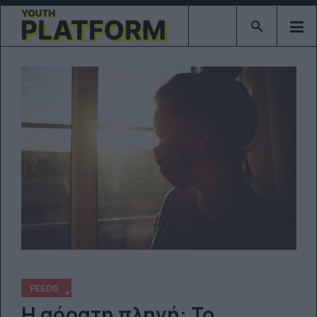
Type 2 or mor
FEEDS
Η αόρατη πληγή: Το