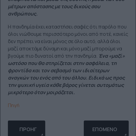
μέτρων απόστασης με τους δικούς σου
ανθρώπους.
Η πανδημία έχει καταστήσει σαφές ότι παρόλο που
όλοι νιώθουμε περισσότερο μόνοι από ποτέ, κανείς
δεν πρέπει να είναι μόνος σε όλο αυτό, αλλά όλοι
μαζί αποκτάμε δύναμη και μόνο μαζί μπορούμε να
βγούμε πιο δυνατοί από την πανδημία.
Ένα «μαζί»
ωστόσο που θα στηρίζεται στην ασφάλεια, τη
φροντίδα και τον σεβασμό των ιδιαίτερων
αναγκών του ενός από του άλλου. Ειδικά ως προς
την ψυχική υγεία κάθε βάρος γίνεται αυτομάτως
μικρότερο όταν μοιράζεται.
Πηγή
ΠΡΟΗΓΟΎΜΕΝΟ ΆΡΘΡΟ: ΑΝ ΨΆΧΝΕΙΣ ΚΆΤΙ ΦΡΈΣΚΟ
ΕΠΌΜΕΝΟ ΆΡΘΡΟ: 
ΠΡΟΗΓ
ΕΠΌΜΕΝΟ