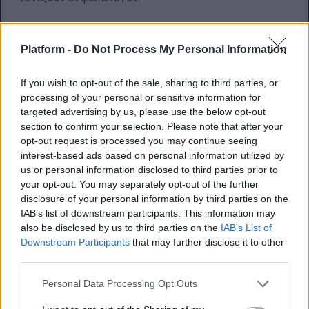
Οι προκλήσεις περιλαμβάνουν ανησυχία σχετικά
με την έλλειψη δομής, περισσότερο χρόνο σε ένα
Platform -
Do Not Process My Personal Information
περιβάλλον που ευνοεί την υποτροπή και
δυσκολία εύρεσης απορρήτου για συνεδρίες τηλε-
If you wish to opt-out of the sale, sharing to third parties, or
υγείας και άλλη εικονική υποστήριξη. Ορισμένα
processing of your personal or sensitive information for
άτομα με διατροφικές διαταραχές έχουν επίσης
targeted advertising by us, please use the below opt-out
παρουσιάσει αυξημένα συμπτώματα, όπως
section to confirm your selection. Please note that after your
opt-out request is processed you may continue seeing
ανορεξία ή υπερβολικό φαγητό ή υποτροπές.
interest-based ads based on personal information utilized by
us or personal information disclosed to third parties prior to
Για εκείνους που δεν είναι έτοιμοι να αναρρώσουν ή
your opt-out. You may separately opt-out of the further
εξακολουθούν να είναι ενεργοί στις διαταραχές
disclosure of your personal information by third parties on the
τους, η απομόνωση ήταν μια ευκαιρία για να
IAB’s list of downstream participants. This information may
διατηρήσουν συμπεριφορές διαταραχής- μια
also be disclosed by us to third parties on the
IAB’s List of
ευκαιρία για την οποία μερικοί μπορεί να είναι
Downstream Participants
that may further disclose it to other
ευγνώμονες, ενώ άλλοι να νιώθουν περίεργα.
third parties.
Οι υποτροπές σε καταχρήσεις ουσιών όπως
Personal Data Processing Opt Outs
ναρκωτικά, αλκοόλ και οπιοειδή έχουν αυξηθεί