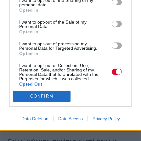
I want to opt-out of the Sharing of my
κατά τη διάρκεια της πανδημίας.
personal data.
Opted In
I want to opt-out of the Sale of my
Personal Data.
Δεν βιώνουμε τις ίδιες συνθήκες όλοι με το ίδιο
Opted In
ψυχικό σθένος ή το ίδιο βιοτικό επίπεδο
I want to opt-out of processing my
Personal Data for Targeted Advertising.
Το πώς βιώνει κανείς ένα lockdown ή τι επιπτώσεις
Opted In
έχει η πανδημία στην ψυχική του υγεία έχει να κάνει
I want to opt-out of Collection, Use,
και με το πόσο έχει και σε τι βαθμό έχει επηρεάσει
Retention, Sale, and/or Sharing of my
συνολικά τις συνθήκες ζωής του.
Πόσο έχει πλήξει,
Personal Data that Is Unrelated with the
Purposes for which it was collected.
με λίγα λόγια, την οικονομική του κατάσταση, την
Opted Out
επαγγελματική του ρουτίνα, το εισόδημα, τις ώρες
CONFIRM
εργασίας, τη σχέση του, την οικογενειακή του
κατάσταση αλλά και την υγεία του. Το σε ποια
κοινωνική ομάδα ανήκει επίσης επηρεάζει
Data Deletion
Data Access
Privacy Policy
επιπρόσθετα το αντίκτυπο στην ψυχική του
ευημερία.