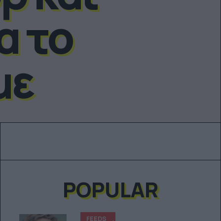
α το
με
POPULAR
FEEDS