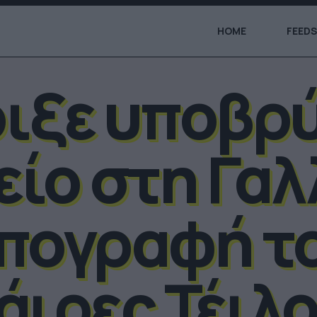
HOME
FEEDS
ιξε υποβρ
ίο στη Γαλ
πογραφή τ
άιρες Τέιλο