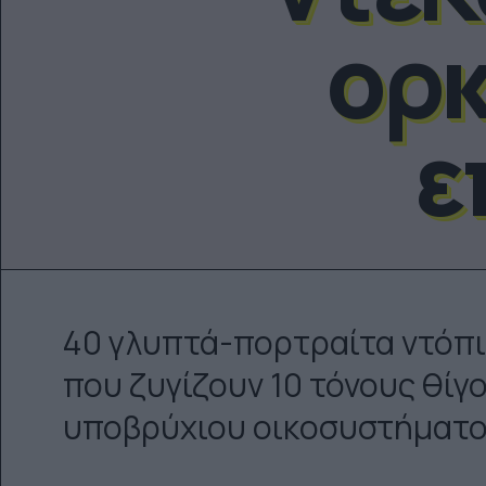
ορκ
ε
40 γλυπτά-πορτραίτα ντόπι
που ζυγίζουν 10 τόνους θί
υποβρύχιου οικοσυστήματ