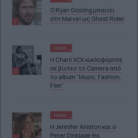
Ο Ryan Gosling μπαίνει
στη Marvel ως Ghost Rider
1
FEEDS
H Charli XCX κυκλοφόρησε
σε βίντεο το Camera από
2
το album "Music, Fashion,
Film"
FEEDS
Η Jennifer Aniston και ο
Peter Dinklage θα