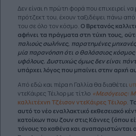
Δεν είναι η πρώτη φορά που επιχειρεί να
πρότζεκτ του, έχουν ταξιδέψει πάνω από
του σε όλο τον κόσμο.
Ο Βρετανός καλλιτ
αφήνει τα πράγματα στη τύχη τους, ούτ
παλιούς σωλήνες, παρατημένες μηχανές
μία παρανόηση ότι ο θαλάσσιος κόσμος 
υφάλους. Δυστυχώς όμως δεν είναι πάντ
υπάρχει λόγος που μπαίνει στην αρχή α
Από εδώ και πέρα η Γαλλία θα διαθέτει
υπ
ντεΚάιρες Τέιλορ με τίτλο
«Μεσόγειος: Μ
καλλιτέχνη Τζέισον ντεΚάιρες Τέιλορ
.
Τ
αυτό το νέο εναλλακτικό εκθεσειακό κέ
κατοίκων που ζουν στις Κάννες (όπου εί
τόνους το καθένα και αναπαριστώνται ο