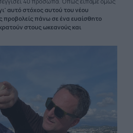
οσεγγίσει 40 πρόσωπα. Όπως είπαμε όμως
γι' αυτό στόχος αυτού του νέου
υς προβολείς πάνω σε ένα ευαίσθητο
ικρατούν στους ωκεανούς και