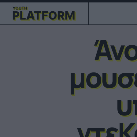
Άνο
μουσε
υ
ντεΚ