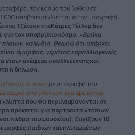
 μεταφέρει τον κόσμο του βυθού σε
 1.000 υποβρύχια γλυπτά με την υπογραφή
έχνης Τζέισον ντεΚάιρες Τέιλορ δεν
ε για τον υποβρύχιο κόσμο.
«Βρήκα
 πλοίων, καλώδια. Θεωρώ ότι υπάρχει
είναι όμορφος, γεμάτος κοραλλιογενείς
α έτσι»
ανέφερε ο καλλιτέχνης και
υτή η δήλωση.
οβρύχιο μουσείο
με υπογραφή του
ία σειρά από γλυπτά»
του Βρετανού
α γλυπτά που θα περιλαμβάνονται σε
ντρο πρόκειται για πορτραίτα ντόπιων
ναι η έδρα του μουσείου), ζυγίζουν 10
ι μορφές παιδιών και ηλικιωμένων
.