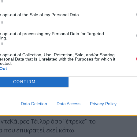
In
o opt-out of the Sale of my Personal Data.
In
to opt-out of processing my Personal Data for Targeted
ing.
In
o opt-out of Collection, Use, Retention, Sale, and/or Sharing
ersonal Data that Is Unrelated with the Purposes for which it
lected.
Out
CONFIRM
υν στην θάλασσα είναι βασικές αιτίες για
Data Deletion
Data Access
Privacy Policy
ν περιέλθει οι θάλασσες. Όλα αυτά τα
τεΚάιρες Τέιλορ όσο ''έτρεχε'' το
 που επικρατεί εκεί κάτω: