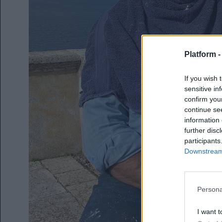
Platform 
If you wish 
sensitive in
confirm you
continue se
information 
further disc
participants
Downstream 
Persona
I want t