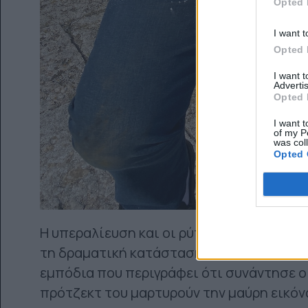
Opted 
I want t
Opted 
I want 
Advertis
Opted 
I want t
of my P
was col
Opted 
Η υπεραλίευση και οι ρύποι που καταλήγο
τη δραματική κατάσταση στην οποία έχου
εμπόδια που περιγράφει ότι συνάντησε ο ν
πρότζεκτ του μαρτυρούν την μαύρη εικόνα