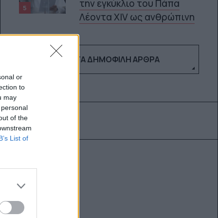
την εγκύκλιο του Πάπα
5
Λέοντα XIV ως ανθρώπινη
ΔΕΣ ΤΑ ΔΗΜΟΦΙΛΉ ΆΡΘΡΑ
sonal or
ection to
ou may
 personal
out of the
 downstream
B’s List of