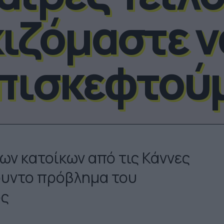
ιζόμαστε ν
πισκεφτού
ων κατοίκων από τις Κάννες
γουντο πρόβλημα του
ος