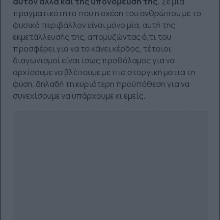
αυτόν αλλά και της υπονόμευσή της.
Σε μία
πραγματικότητα που η σχέση του ανθρώπου με το
φυσικό περιβάλλον είναι μόνο μία, αυτή της
εκμετάλλευσής της, απομυζώντας ό,τι του
προσφέρει για να το κάνει κέρδος, τέτοιοι
διαγωνισμοί είναι ίσως προθάλαμος για να
αρχίσουμε να βλέπουμε με πιο στοργική ματιά τη
φύση, δηλαδή τη κυριότερη προϋπόθεση για να
συνεχίσουμε να υπάρχουμε κι εμείς.