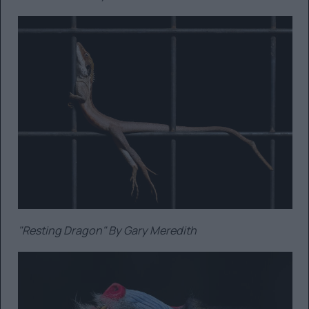
"Resting Dragon" By Gary Meredith