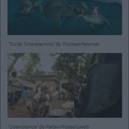
"Turtle Time Machine" By Thomas Peschak
"Coexistence" By Pallavi Prasad Laveti