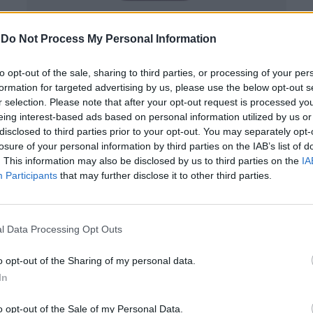
-
Do Not Process My Personal Information
Nokia X - Your Fastlane to
Android apps
to opt-out of the sale, sharing to third parties, or processing of your per
formation for targeted advertising by us, please use the below opt-out s
r selection. Please note that after your opt-out request is processed y
eing interest-based ads based on personal information utilized by us or
By
Platform team
disclosed to third parties prior to your opt-out. You may separately opt-
12.06.2014
losure of your personal information by third parties on the IAB’s list of
. This information may also be disclosed by us to third parties on the
IA
Participants
that may further disclose it to other third parties.
l Data Processing Opt Outs
o opt-out of the Sharing of my personal data.
In
o opt-out of the Sale of my Personal Data.