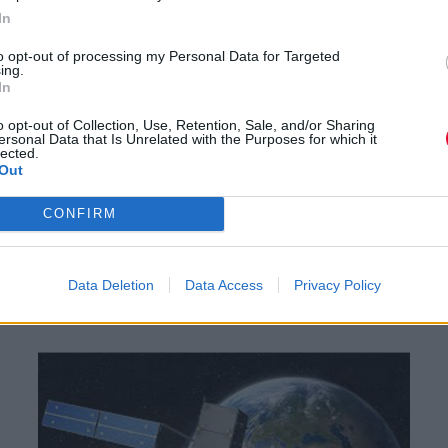
In
to opt-out of processing my Personal Data for Targeted
ing.
In
Κυκλοφορεί το Apple iWatch
o opt-out of Collection, Use, Retention, Sale, and/or Sharing
ersonal Data that Is Unrelated with the Purposes for which it
τον Οκτώβριο
lected.
Out
CONFIRM
08.06.2014
Data Deletion
Data Access
Privacy Policy