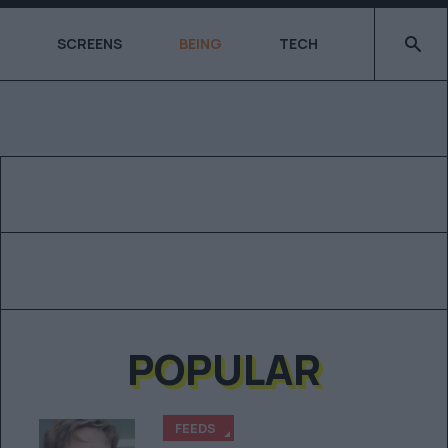
Type 2 o
SCREENS
BEING
TECH
POPULAR
FEEDS