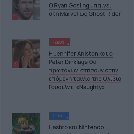
Ο Ryan Gosling μπαίνει
στη Marvel ως Ghost Rider
1
FEEDS
Η Jennifer Aniston και ο
Peter Dinklage θα
2
πρωταγωνιστήσουν στην
επόμενη ταινία της Ολίβια
Γουάιλντ, «Naughty»
TECH
Hasbro και Nintendo