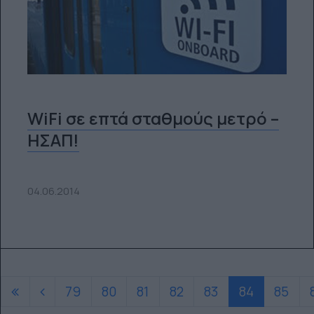
WiFi σε επτά σταθμούς μετρό –
ΗΣΑΠ!
04.06.2014
79
80
81
82
83
84
85