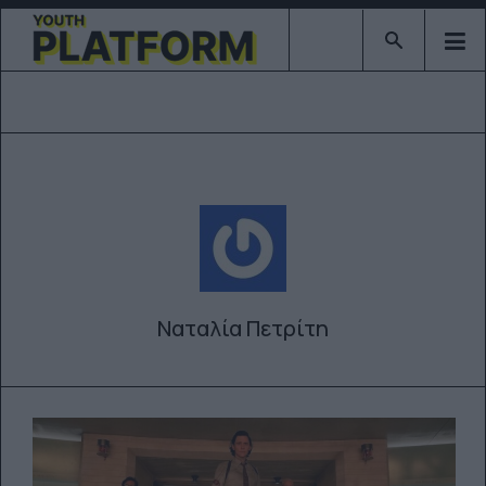
Type 2 or mor
Ναταλία Πετρίτη