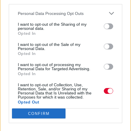
δημιουργός της σειράς
third parties.
Personal Data Processing Opt Outs
Ο Cloud έγινε γνωστός για τον ρόλο του ως
Fezco στη δημοφιλή σειρά του HBO.
I want to opt-out of the Sharing of my
personal data.
Opted In
Ναταλία Πετρίτη
I want to opt-out of the Sale of my
01.08.2023
Personal Data.
Opted In
I want to opt-out of processing my
Personal Data for Targeted Advertising.
Opted In
I want to opt-out of Collection, Use,
Retention, Sale, and/or Sharing of my
Personal Data that Is Unrelated with the
Purposes for which it was collected.
Opted Out
CONFIRM