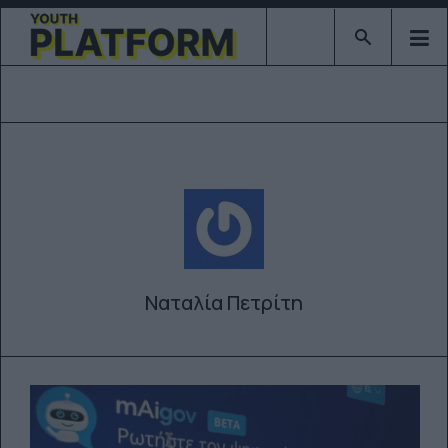
Type 2 or mor
Ναταλία Πετρίτη