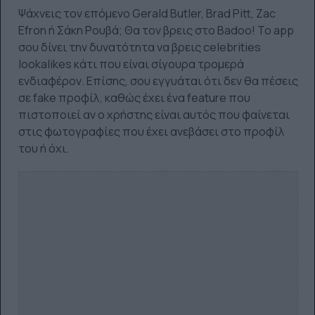
Ψάχνεις τον επόμενο Gerald Butler, Brad Pitt, Zac
Efron ή Σάκη Ρουβά; Θα τον βρεις στο Badoo! Το app
σου δίνει την δυνατότητα να βρεις celebrities
lookalikes κάτι που είναι σίγουρα τρομερά
ενδιαφέρον. Επίσης, σου εγγυάται ότι δεν θα πέσεις
σε fake προφίλ, καθώς έχει ένα feature που
πιστοποιεί αν ο χρήστης είναι αυτός που φαίνεται
στις φωτογραφίες που έχει ανεβάσει στο προφίλ
του ή όχι.