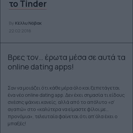
το Tinder
By
Κέλλυ Νόβακ
22.02.2018
Βρες τον… έρωτα μέσα σε αυτά τα
online dating apps!
Σαν να μοιάζει ότι κάθε μέρα όλο και ξεπετάγεται
ένα νέο online dating app. Δεν έχει σημασία τι είδους
σχέσης ψάχνει κανείς, αλλά από το απόλυτο «σ’
αγαπώ» στο «καλύτερα να είμαστε φίλοι με…
προνόμια», τελευταία φαίνεται ότι απ’όλα έχει ο
μπαξές!