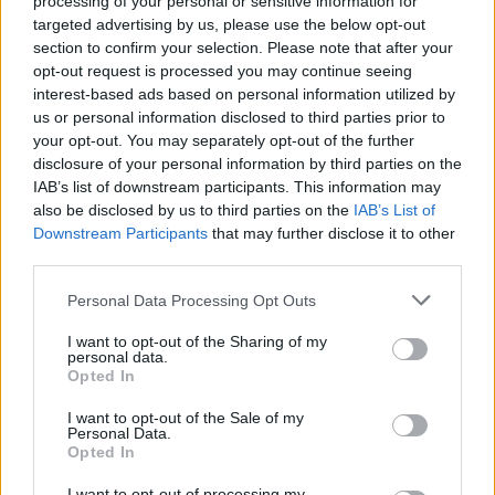
processing of your personal or sensitive information for
targeted advertising by us, please use the below opt-out
section to confirm your selection. Please note that after your
opt-out request is processed you may continue seeing
interest-based ads based on personal information utilized by
us or personal information disclosed to third parties prior to
your opt-out. You may separately opt-out of the further
disclosure of your personal information by third parties on the
ΔΙΕΘΝΗ ΝΕΑ
IAB’s list of downstream participants. This information may
Οι Green Day απέκτησαν το δικό τους 24ωρο
also be disclosed by us to third parties on the
IAB’s List of
κανάλι στο YouTube με σπάνιο αρχειακό υλικό
Downstream Participants
that may further disclose it to other
third parties.
Μουσικά νέα από την Ελλάδα και τη διεθνή μουσική
σκηνή
Personal Data Processing Opt Outs
I want to opt-out of the Sharing of my
personal data.
Opted In
I want to opt-out of the Sale of my
Personal Data.
Opted In
I want to opt-out of processing my