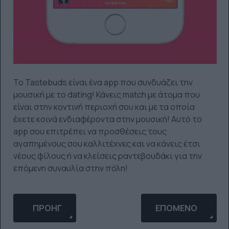
Το Tastebuds είναι ένα app που συνδυάζει την
μουσική με το dating! Κάνεις match με άτομα που
είναι στην κοντινή περιοχή σου και με τα οποία
έχετε κοινά ενδιαφέροντα στην μουσική! Αυτό το
app σου επιτρέπει να προσθέσεις τους
αγαπημένους σου καλλιτέχνες και να κάνεις έτσι
νέους φίλους ή να κλείσεις ραντεβουδάκι για την
επόμενη συναυλία στην πόλη!
ΠΡΟΗΓΟΎΜΕΝΟ ΆΡΘΡΟ: Η ΑΝΆΓΚΗ ΣΟΥ ΝΑ ΜΈΝΕΙΣ ΜΌ
ΕΠΌΜΕΝΟ ΆΡΘΡΟ: 
ΠΡΟΗΓ
ΕΠΌΜΕΝΟ