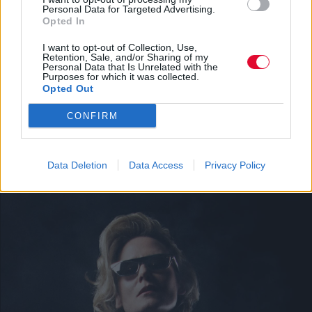
Personal Data for Targeted Advertising.
Opted In
I want to opt-out of Collection, Use,
Retention, Sale, and/or Sharing of my
Personal Data that Is Unrelated with the
Purposes for which it was collected.
Opted Out
CONFIRM
SHOPPING
Τα βασικά κομμάτια της capsule καλοκαιρινής
γκαρνταρόμπας
Data Deletion
Data Access
Privacy Policy
Fashion: όλα για τη μόδα από το allyou.gr