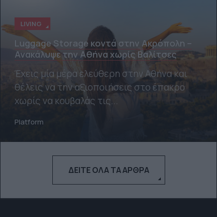
LIVING
Luggage Storage κοντά στην Ακρόπολη –
Ανακάλυψε την Αθήνα χωρίς Βαλίτσες
Έχεις μία μέρα ελεύθερη στην Αθήνα και
θέλεις να την αξιοποιήσεις στο έπακρο
χωρίς να κουβαλάς τις...
Platform
ΔΕΊΤΕ ΌΛΑ ΤΑ ΆΡΘΡΑ