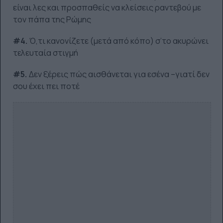
είναι λες και προσπαθείς να κλείσεις ραντεβού με
τον πάπα της Ρώμης
#4.
Ό,τι κανονίζετε (μετά από κόπο) σ’το ακυρώνει
τελευταία στιγμή
#5.
Δεν ξέρεις πώς αισθάνεται για εσένα –γιατί δεν
σου έχει πει ποτέ