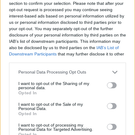
section to confirm your selection. Please note that after your
opt-out request is processed you may continue seeing
interest-based ads based on personal information utilized by
us or personal information disclosed to third parties prior to
ΔΙΕΘΝΗ ΝΕΑ
your opt-out. You may separately opt-out of the further
disclosure of your personal information by third parties on the
Οι Green Day απέκτησαν το δικό τους 24ωρο
IAB’s list of downstream participants. This information may
κανάλι στο YouTube με σπάνιο αρχειακό υλικό
also be disclosed by us to third parties on the
IAB’s List of
Downstream Participants
that may further disclose it to other
Μουσικά νέα από την Ελλάδα και τη διεθνή μουσική
third parties.
σκηνή
Personal Data Processing Opt Outs
I want to opt-out of the Sharing of my
personal data.
Opted In
I want to opt-out of the Sale of my
Personal Data.
Opted In
I want to opt-out of processing my
Personal Data for Targeted Advertising.
Opted In