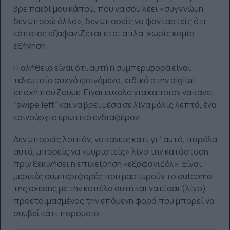
βρε παιδί μου κάπου, που να σου λέει «συγγνώμη,
δεν μπορώ άλλο», δεν μπορείς να φανταστείς ότι
κάποιος εξαφανίζεται έτσι απλά, χωρίς καμία
εξήγηση.
Η αλήθεια είναι ότι αυτή η συμπεριφορά είναι
τελευταία συχνό φαινόμενο, ειδικά στην digital
εποχή που ζούμε. Είναι εύκολο για κάποιον να κάνει
“swipe left” και να βρει μέσα σε λίγα μόλις λεπτά, ένα
καινούργιο ερωτικό ενδιαφέρον.
Δεν μπορείς λοιπόν, να κάνεις κάτι γι΄αυτό, παρόλα
αυτά, μπορείς να «μυριστείς» λίγο την κατάσταση
πριν ξεκινήσει η επιχείρηση «εξαφανιζόλ». Είναι
μερικές συμπεριφορές που μαρτυρούν το outcome
της σχέσης με την κοπέλα αυτή και να είσαι (λίγο)
προετοιμασμένος την επόμενη φορά που μπορεί να
συμβεί κάτι παρόμοιο.