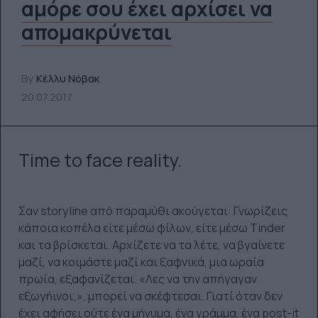
αμόρε σου έχει αρχίσει να
απομακρύνεται
By
Κέλλυ Νόβακ
20.07.2017
Time to face reality.
Σαν storyline από παραμύθι ακούγεται: Γνωρίζεις
κάποια κοπέλα είτε μέσω φίλων, είτε μέσω Tinder
και τα βρίσκεται. Αρχίζετε να τα λέτε, να βγαίνετε
μαζί, να κοιμάστε μαζί και ξαφνικά, μια ωραία
πρωία, εξαφανίζεται. «Λες να την απήγαγαν
εξωγήινοι;», μπορεί να σκέφτεσαι. Γιατί όταν δεν
έχει αφήσει ούτε ένα μήνυμα, ένα γράμμα, ένα post-it