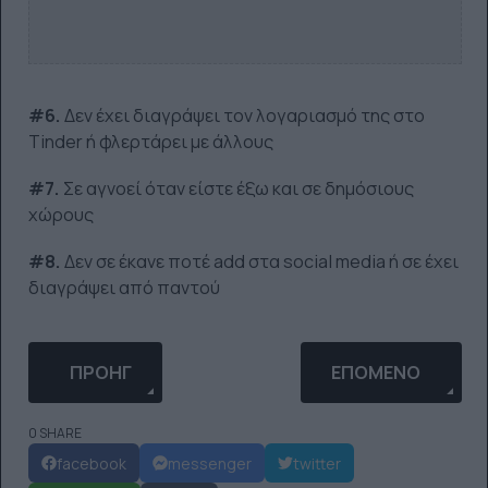
#6.
Δεν έχει διαγράψει τον λογαριασμό της στο
Tinder ή φλερτάρει με άλλους
#7.
Σε αγνοεί όταν είστε έξω και σε δημόσιους
χώρους
#8.
Δεν σε έκανε ποτέ add στα social media ή σε έχει
διαγράψει από παντού
ΠΡΟΗΓΟΎΜΕΝΟ ΆΡΘΡΟ: 8 ΣΗΜΆΔΙΑ ΌΤΙ ΕΊΣΑΙ Η Τ
ΕΠΌΜΕΝΟ ΆΡΘΡΟ: 
ΠΡΟΗΓ
ΕΠΌΜΕΝΟ
0 SHARE
facebook
messenger
twitter