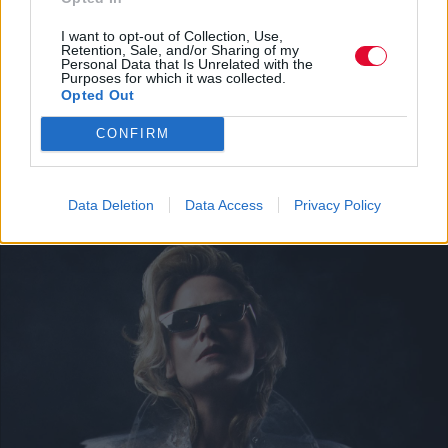
I want to opt-out of Collection, Use,
Retention, Sale, and/or Sharing of my
Personal Data that Is Unrelated with the
Purposes for which it was collected.
Opted Out
SHOPPING
Τα βασικά κομμάτια της capsule καλοκαιρινής
CONFIRM
γκαρνταρόμπας
Fashion: όλα για τη μόδα από το allyou.gr
Data Deletion
Data Access
Privacy Policy