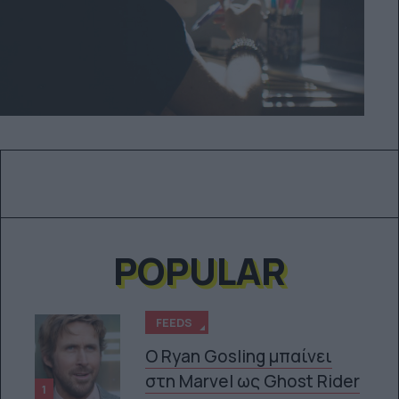
POPULAR
FEEDS
Ο Ryan Gosling μπαίνει
στη Marvel ως Ghost Rider
1