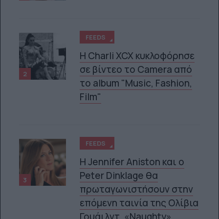
FEEDS
H Charli XCX κυκλοφόρησε
σε βίντεο το Camera από
2
το album "Music, Fashion,
Film"
FEEDS
Η Jennifer Aniston και ο
Peter Dinklage θα
3
πρωταγωνιστήσουν στην
επόμενη ταινία της Ολίβια
Γουάιλντ, «Naughty»