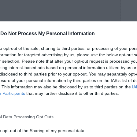
-
Do Not Process My Personal Information
to opt-out of the sale, sharing to third parties, or processing of your per
formation for targeted advertising by us, please use the below opt-out s
r selection. Please note that after your opt-out request is processed y
eing interest-based ads based on personal information utilized by us or
disclosed to third parties prior to your opt-out. You may separately opt-
υ δεν είναι καλοί για εσένα και με τους
losure of your personal information by third parties on the IAB’s list of
! Η ζωή είναι πολύ μικρή για ανούσιες
. This information may also be disclosed by us to third parties on the
IA
Participants
that may further disclose it to other third parties.
l Data Processing Opt Outs
ο ένα μετά το άλλο είναι επειδή έχεις
o opt-out of the Sharing of my personal data.
shops που πάντα λες ότι θα επισκεφθείς