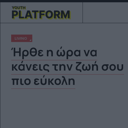
LIVING
Ήρθε η ώρα να
κάνεις την ζωή σου
πιο εύκολη