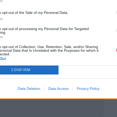
In
ίναι να γεμίζει το inbox με ένα σωστό e-
ντας το mail σου από αυτές τις λίστες θα
o opt-out of the Sale of my Personal Data.
ένο inbox στο οποίο δεν θα τρομάζεις να
In
 ένα επαγγελματικό e-mail!
to opt-out of processing my Personal Data for Targeted
ing.
In
o opt-out of Collection, Use, Retention, Sale, and/or Sharing
ersonal Data that Is Unrelated with the Purposes for which it
lected.
Out
CONFIRM
Data Deletion
Data Access
Privacy Policy