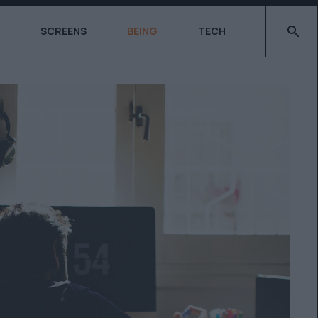
Type 2 o
SCREENS
BEING
TECH