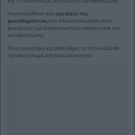
και τι σχέση έχει με την ευτυχία του καθενός μας;
Η ενσυναίσθηση από
εργαλείο της
ψυχοθεραπείας
έχει πλέον εισχωρήσει στην
ψυχολογία των διαπροσωπικών σχέσεων και της
αυτοβελτίωσης.
Είναι ένα μεγάλο και βαθύ θέμα, το οποίο εδώ θα
προσεγγίσουμε απλά και κατανοητά.