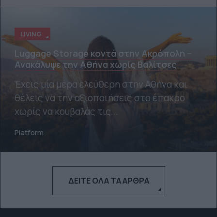
LIVING
Luggage Storage κοντά στην Ακρόπολη –
Ανακάλυψε την Αθήνα χωρίς Βαλίτσες
Έχεις μία μέρα ελεύθερη στην Αθήνα και
θέλεις να την αξιοποιήσεις στο έπακρο
χωρίς να κουβαλάς τις...
Platform
ΔΕΊΤΕ ΌΛΑ ΤΑ ΆΡΘΡΑ