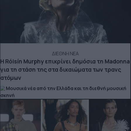
ΔΙΕΘΝΗ ΝΕΑ
Η Róisín Murphy επικρίνει δημόσια τη Madonna
για τη στάση της στα δικαιώματα των τρανς
ατόμων
Μουσικά νέα από την Ελλάδα και τη διεθνή μουσική
σκηνή