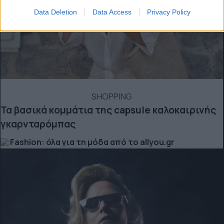
Data Deletion
Data Access
Privacy Policy
SHOPPING
Τα βασικά κομμάτια της capsule καλοκαιρινής
γκαρνταρόμπας
Fashion: όλα για τη μόδα από το allyou.gr