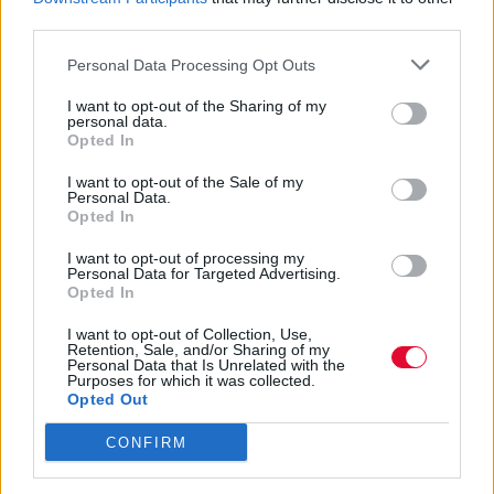
third parties.
Personal Data Processing Opt Outs
I want to opt-out of the Sharing of my
personal data.
Opted In
I want to opt-out of the Sale of my
ΔΙΕΘΝΗ ΝΕΑ
Personal Data.
Opted In
Οι Green Day απέκτησαν το δικό τους 24ωρο
κανάλι στο YouTube με σπάνιο αρχειακό υλικό
I want to opt-out of processing my
Personal Data for Targeted Advertising.
Opted In
Μουσικά νέα από την Ελλάδα και τη διεθνή μουσική
σκηνή
I want to opt-out of Collection, Use,
Retention, Sale, and/or Sharing of my
Personal Data that Is Unrelated with the
Purposes for which it was collected.
Opted Out
CONFIRM