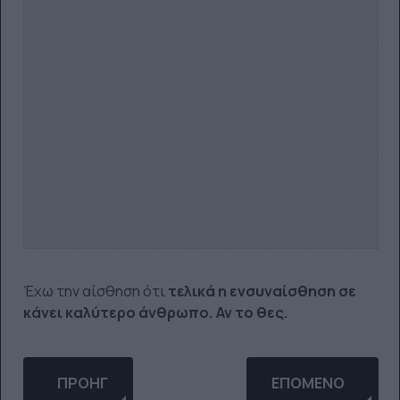
Έχω την αίσθηση ότι
τελικά η ενσυναίσθηση σε
κάνει καλύτερο άνθρωπο. Αν το θες.
ΠΡΟΗΓΟΎΜΕΝΟ ΆΡΘΡΟ: 10 ΕΜΠΕΙΡΊΕΣ ΠΟΥ ΠΡΈΠΕΙ
ΕΠΌΜΕΝΟ ΆΡΘΡΟ: 
ΠΡΟΗΓ
ΕΠΌΜΕΝΟ