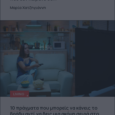
Μαρία Χατζηγιάννη
LIVING
10 πράγματα που μπορείς να κάνεις το
βράδυ αντί να δεις μια ακόμη σειρά στο