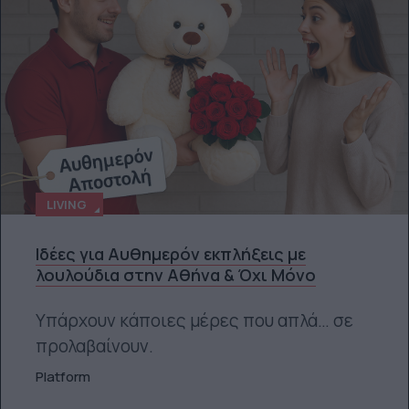
LIVING
Ιδέες για Αυθημερόν εκπλήξεις με
λουλούδια στην Αθήνα & Όχι Μόνο
Υπάρχουν κάποιες μέρες που απλά… σε
προλαβαίνουν.
Platform