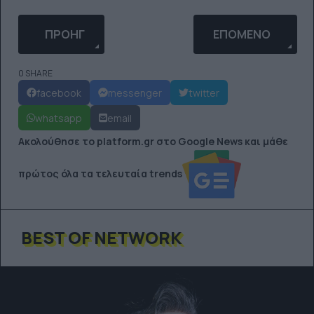
ΠΡΟΗΓΟΎΜΕΝΟ ΆΡΘΡΟ: TO ΚΌΛΠΟ ΓΙΑ ΝΑ ΦΑΊΝΕΣΑ
ΕΠΌΜΕΝΟ ΆΡΘΡΟ: 
ΠΡΟΗΓ
ΕΠΌΜΕΝΟ
0 SHARE
facebook
messenger
twitter
whatsapp
email
Ακολούθησε το platform.gr στο Google News και μάθε
πρώτος όλα τα τελευταία trends
BEST OF NETWORK