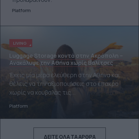
Platform
LIVING
Luggage Storage κοντά στην Ακρόπολη –
Ανακάλυψε την Αθήνα χωρίς Βαλίτσες
Έχεις μία μέρα ελεύθερη στην Αθήνα και
θέλεις να την αξιοποιήσεις στο έπακρο
χωρίς να κουβαλάς τις...
Platform
ΔΕΊΤΕ ΌΛΑ ΤΑ ΆΡΘΡΑ