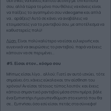
δέχτηκες να κάνεις κάποιο activity με την κοπέλα
σου, αλλά τώρα το μόνο που θέλεις να κάνεις είναι
να παίξεις το αγαπημένο σου videogame και απλά
να… αράξεις! Αυτό σε κάνει να αναβάλεις να
ετοιμαστείς για το ραντεβού σου, με αποτέλεσμα να
καθυστερείς πολύ!
Λύση:
Είναι πολύ καλύτερο να είσαι ειλικρινής και
ευγενικά να ακυρώσεις το ραντεβού, παρά να έχεις
κάποιον να σε περιμένει…
#5. Είσαι στον… κόσμο σου
Μήπως είσαι λίγο… αλλού; Γιατί αν αυτό ισχύει, τότε
σημαίνει ότι χάνεις εύκολα και την αίσθηση του
χρόνου! Αν είσαι τέτοιος τύπος λοιπόν, και έχεις
κάποιο σημαντικό ραντεβού μέσα στην ημέρα, βάλε
ένα ξυπνητήρι ή μια υπενθύμιση στο κινητό που θα
σε… ξυπνήσει όσο εσύ είσαι πετάς στα σύννεφα!