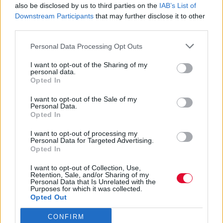
also be disclosed by us to third parties on the
IAB’s List of
Downstream Participants
that may further disclose it to other
third parties.
Personal Data Processing Opt Outs
I want to opt-out of the Sharing of my
personal data.
Opted In
I want to opt-out of the Sale of my
Personal Data.
Opted In
ΔΙΕΘΝΗ ΝΕΑ
I want to opt-out of processing my
Οι Green Day απέκτησαν το δικό τους 24ωρο
Personal Data for Targeted Advertising.
Opted In
κανάλι στο YouTube με σπάνιο αρχειακό υλικό
I want to opt-out of Collection, Use,
Μουσικά νέα από την Ελλάδα και τη διεθνή μουσική
Retention, Sale, and/or Sharing of my
σκηνή
Personal Data that Is Unrelated with the
Purposes for which it was collected.
Opted Out
CONFIRM