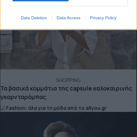
Data Deletion
Data Access
Privacy Policy
SHOPPING
Τα βασικά κομμάτια της capsule καλοκαιρινής
γκαρνταρόμπας
Fashion: όλα για τη μόδα από το allyou.gr