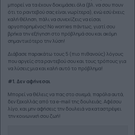
μπορεί να τα έχουν δοκιμάσει όλα (βλ. να σου πουν
ότι το ραντεβού σας είναι νωρίτερα), ενώ εσύ έχεις
καλή θέληση, πάλι να συνεχίζεις να είσαι
αργοπορημένος! No worries πάντως, γιατί σου
βρήκα την εξήγηση στο πρόβλημά σου και ακόμη
σημαντικότερο την λύση!
Διάβασε παρακάτω τους 5 (πιο πιθανούς) λόγους
που αργείς στα ραντεβού σου και τους τρόπους για
να λύσεις μια και καλή αυτό το πρόβλημα!
#1. Δεν αφήνεσαι
Μπορεί να θέλεις να πας στο σινεμά, παρόλα αυτά,
δεν ξεκολλάς από τα e-mail της δουλειάς. Αφέσου
λίγο, και μην αφήσεις την δουλειά να καταστρέψει
την κοινωνική σου ζωή!