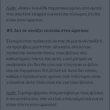
Λύση:
«Βάλε» ένα 40% παραπάνω χρόνο από αυτόν
που σου λένε τα apps για να είσαι σίγουρος ότι θα
είσαι στην ώρα σου.
#3. Δεν σε νοιάζει να είσαι στην ώρα σου
Σίγουρα όταν πρόκειται να πας σε μια συνέντευξη ή
να προλάβεις μια πτήση, όλα καλά, αλλά όταν
πρόκειται να συναντήσεις τους φίλους σου,
καθυστερείς πάντα. Και αυτό, γιατί μπορεί να
σκέφτεσαι ότι δεν θα γίνει και τίποτα αν οι φίλοι
σου σε περιμένουν 10 ή 20 λεπτά. Αυτό δεν ισχύει,
καθώς ο προσωπικός χρόνος όσο πολύτιμος είναι
για εσένα, άλλο τόσο είναι και για τους άλλους.
Λύση:
Συμπεριφέρσου στα ραντεβού με τους φίλους
ή την κοπέλα σου, σαν να είναι επαγγελματικά για να
είσαι πάντα στην ώρα σου!