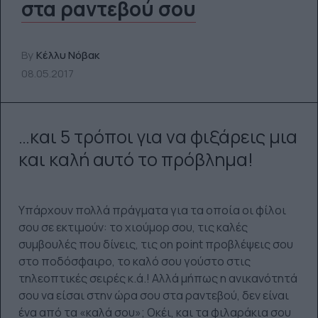
στα ραντεβού σου
By
Κέλλυ Νόβακ
08.05.2017
…και 5 τρόποι για να φιξάρεις μια
και καλή αυτό το πρόβλημα!
Υπάρχουν πολλά πράγματα για τα οποία οι φίλοι
σου σε εκτιμούν: το χιούμορ σου, τις καλές
συμβουλές που δίνεις, τις on point προβλέψεις σου
στο ποδόσφαιρο, το καλό σου γούστο στις
τηλεοπτικές σειρές κ.ά.! Αλλά μήπως η ανικανότητά
σου να είσαι στην ώρα σου στα ραντεβού, δεν είναι
ένα από τα «καλά σου»; Οκέι, και τα φιλαράκια σου