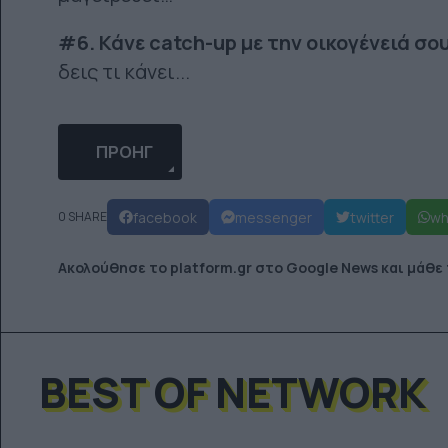
#6. Κάνε
catch
-
up
με την οικογένειά σου
δεις τι κάνει...
ΠΡΟΗΓΟΎΜΕΝΟ ΆΡΘΡΟ: ΠΏΣ ΤΑ EMOJIS ΣΏΖΟΥ
ΠΡΟΗΓ
facebook
messenger
twitter
wh
0 SHARE
Ακολούθησε το platform.gr στο Google News και μάθε
BEST OF NETWORK