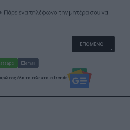
:
Πάρε ένα τηλέφωνο την μητέρα σου να
Ν ΤΙΣ ΣΧΈΣΕΙΣ ΜΑΣ
ΕΠΌΜΕΝΟ ΆΡΘΡΟ: ΑΠ
ΕΠΌΜΕΝΟ
atsapp
email
 πρώτος όλα τα τελευταία trends