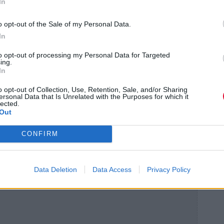
In
o opt-out of the Sale of my Personal Data.
In
to opt-out of processing my Personal Data for Targeted
ing.
In
o opt-out of Collection, Use, Retention, Sale, and/or Sharing
ersonal Data that Is Unrelated with the Purposes for which it
lected.
Out
CONFIRM
Data Deletion
Data Access
Privacy Policy