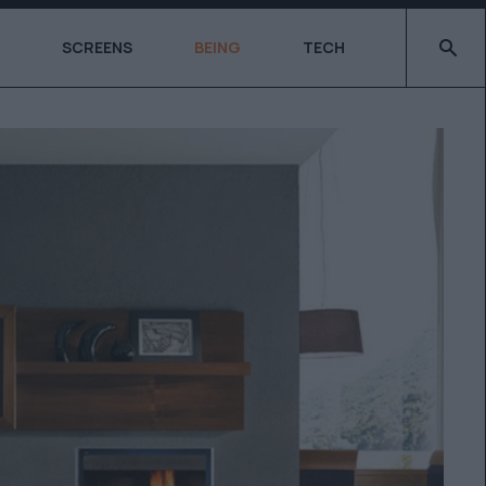
Type 2 o
SCREENS
BEING
TECH