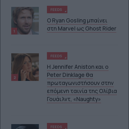
FEEDS
Ο Ryan Gosling μπαίνει
στη Marvel ως Ghost Rider
1
FEEDS
Η Jennifer Aniston και ο
Peter Dinklage θα
2
πρωταγωνιστήσουν στην
επόμενη ταινία της Ολίβια
Γουάιλντ, «Naughty»
FEEDS