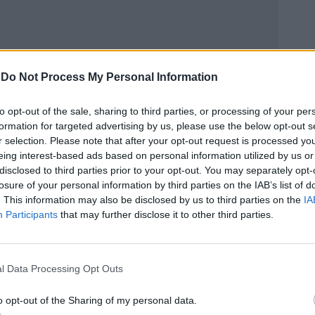
-
Do Not Process My Personal Information
to opt-out of the sale, sharing to third parties, or processing of your per
formation for targeted advertising by us, please use the below opt-out s
r selection. Please note that after your opt-out request is processed y
eing interest-based ads based on personal information utilized by us or
disclosed to third parties prior to your opt-out. You may separately opt-
losure of your personal information by third parties on the IAB’s list of
. This information may also be disclosed by us to third parties on the
IA
.
Participants
that may further disclose it to other third parties.
 σε ευχαριστεί! (Και ναι, μπορείς να το
rtphone σου)
l Data Processing Opt Outs
α diy project ή μια κατασκευή από το
o opt-out of the Sharing of my personal data.
Είναι το απόλυτο stress release.