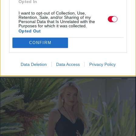
Opted In
I want to opt-out of Collection, Use,
Retention, Sale, and/or Sharing of my
Personal Data that Is Unrelated with the
Purposes for which it was collected.
Opted Out
CONFIRM
FASHION TRENDS
4 + 1 τάσεις που έχω βάλει στο fashion radar
μου και προτείνω να υιοθετήσεις
Data Deletion
Data Access
Privacy Policy
Fashion: όλα για τη μόδα από το allyou.gr