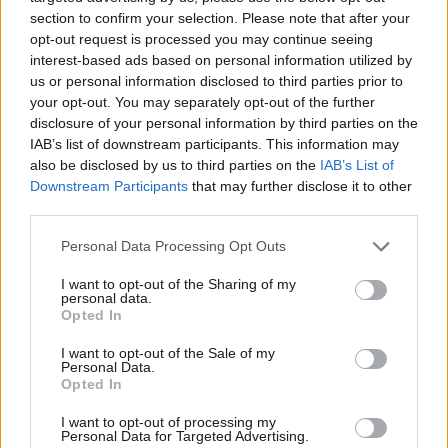
section to confirm your selection. Please note that after your
opt-out request is processed you may continue seeing
interest-based ads based on personal information utilized by
us or personal information disclosed to third parties prior to
your opt-out. You may separately opt-out of the further
ΔΙΕΘΝΗ ΝΕΑ
disclosure of your personal information by third parties on the
Η Róisín Murphy επικρίνει δημόσια τη Madonna
IAB’s list of downstream participants. This information may
για τη στάση της στα δικαιώματα των τρανς
also be disclosed by us to third parties on the
IAB’s List of
Downstream Participants
that may further disclose it to other
ατόμων
third parties.
Μουσικά νέα από την Ελλάδα και τη διεθνή μουσική
Personal Data Processing Opt Outs
σκηνή
I want to opt-out of the Sharing of my
personal data.
Opted In
I want to opt-out of the Sale of my
Personal Data.
Opted In
I want to opt-out of processing my
Personal Data for Targeted Advertising.