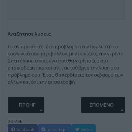
Αναζήτησε λύσεις
Όταν προκύπτει ένα πρόβλημα στην δουλειά ή το
κοινωνικό σου περιβάλλον, μην αρχίζεις την γκρίνια.
Σπατάλησε τον χρόνο που θα γκρίνιαζες πιο
εποικοδομητικά και αντί αυτού βρες την λύση στο
πρόβλημά σου. Έτσι, θα κερδίσεις τον σεβασμό των
άλλων και όχι την αποστροφή.
ΠΡΟΗΓΟΎΜΕΝΟ ΆΡΘΡΟ: Η ΕΡΏΤΗΣΗ ΠΟΥ ΚΆΝΟΥΝ
ΕΠΌΜΕΝΟ ΆΡΘΡΟ: 
ΠΡΟΗΓ
ΕΠΌΜΕΝΟ
0 SHARE
facebook
messenger
twitter