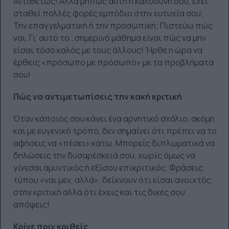
Αντιθέτως! Αλλά μήπως αυτή η καλοσύνη σου, έχει
σταθεί πολλές φορές εμπόδιο στην ευτυχία σου;
Την επαγγελματική ή την προσωπική; Πιστεύω πώς
ναι. Γι’ αυτό το…σημερινό μάθημα είναι πώς να μην
είσαι τόσο καλός με τους άλλους! Ήρθε η ώρα να
έρθεις «πρόσωπο με πρόσωπο» με τα προβλήματα
σου!
Πώς να αντιμετωπίσεις την κακή κριτική
Όταν κάποιος σου κάνει ένα αρνητικό σχόλιο, ακόμη
και με ευγενικό τρόπο, δεν σημαίνει ότι πρέπει να το
αφήσεις να «πέσει» κάτω. Μπορείς διπλωματικά να
δηλώσεις την δυσαρέσκειά σου, χωρίς όμως να
γίνεσαι αμυντικός ή εξίσου επικριτικός. Φράσεις
τύπου «ναι μεν, αλλά», δείχνουν ότι είσαι ανοιχτός
στην κριτική αλλά ότι έχεις και τις δικές σου
απόψεις!
Κρίνε πριν κριθείς