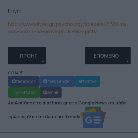
Πηγή:
http://www.allyou.gr/psychology/sxeseis/21536-na-
pos-boreis-na-provlepseis-tin-apistia
ΠΡΟΗΓΟΎΜΕΝΟ ΆΡΘΡΟ: ΓΙΑΤΊ ΠΡΈΠΕΙ ΝΑ ΈΧΕΙΣ Π
ΕΠΌΜΕΝΟ ΆΡΘΡΟ: 
ΠΡΟΗΓ
ΕΠΌΜΕΝΟ
0 SHARE
facebook
messenger
twitter
whatsapp
email
Ακολούθησε το platform.gr στο Google News και μάθε
πρώτος όλα τα τελευταία trends