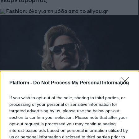
γκαρνταρόμπας
Fashion: όλα για τη μόδα από το allyou.gr
Platform -
Do Not Process My Personal Information
If you wish to opt-out of the sale, sharing to third parties, or
processing of your personal or sensitive information for
targeted advertising by us, please use the below opt-out
section to confirm your selection. Please note that after your
ΔΙΕΘΝΗ ΝΕΑ
opt-out request is processed you may continue seeing
Η Róisín Murphy επικρίνει δημόσια τη Madonna
interest-based ads based on personal information utilized by
για τη στάση της στα δικαιώματα των τρανς
us or personal information disclosed to third parties prior to