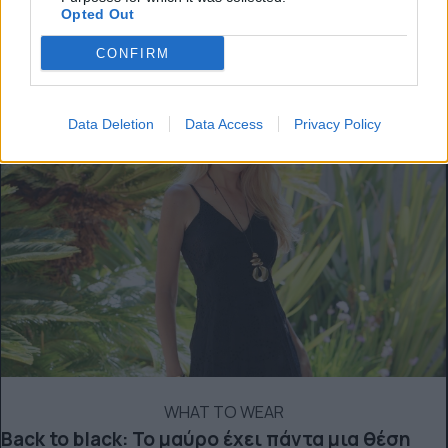
4 + 1 τάσεις που έχω βάλει στο fashion radar
Opted Out
μου και προτείνω να υιοθετήσεις
CONFIRM
Fashion: όλα για τη μόδα από το allyou.gr
Data Deletion
Data Access
Privacy Policy
WHAT TO WEAR
Back to black: Το μαύρο έχει πάντα μια θέση