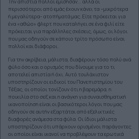
Την απιστία πολλοί εμίσησαν... αλλά οι
περισσότεροι από εμάς έχουν κάνει τα –μικρότερα
ή μεγαλύτερα- ατοπήματά μας. Είτε πρόκειται για
ένα «αθώο» φλερτ που καταλήγει σε ένα φιλί είτε
πρόκειται για παράλληλες σχέσεις, όμως, οι λόγοι
που μας οδηγούν σε κάποιο τρίτο πρόσωπο είναι
πολλοί και διάφοροι.
Για την ακρίβεια, μάλιστα, διαφέρουν τόσο πολύ ανά
φύλο όσο και ο ορισμός που δίνουμε για το τι
αποτελεί απιστία ή όχι. Αυτό τουλάχιστον
υποστηρίζουν οι ειδικοί του Πανεπιστημίου του
Τέξας, οι οποίοι τονίζουν ότι η βαρεμάρα, η
ποικιλία στο σεξ και η ανάγκη για συναισθηματική
ικανοποίηση είναι οι βασικότεροι λόγοι που μας
οδηγούν σε αυτήν εξαρτάται από εξελικτικές
διαφορές ανάμεσα στα φύλα. Οι ίδιοι μάλιστα
υποστηρίζουν ότι υπάρχουν ορισμένοι παράγοντες
οι οποίοι είναι ικανοί να προβλέψουν τα ερωτικά