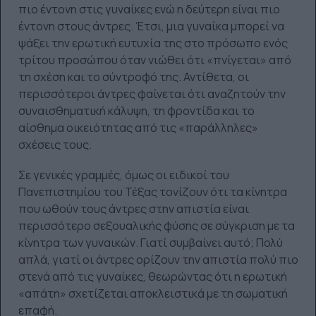
πιο έντονη στις γυναίκες ενώ η δεύτερη είναι πιο
έντονη στους άντρες. Έτσι, μια γυναίκα μπορεί να
ψάξει την ερωτική ευτυχία της στο πρόσωπο ενός
τρίτου προσώπου όταν νιώθει ότι «πνίγεται» από
τη σχέση και το σύντροφό της. Αντίθετα, οι
περισσότεροι άντρες φαίνεται ότι αναζητούν την
συναισθηματική κάλυψη, τη φροντίδα και το
αίσθημα οικειότητας από τις «παράλληλες»
σχέσεις τους.
Σε γενικές γραμμές, όμως οι ειδικοί του
Πανεπιστημίου του Τέξας τονίζουν ότι τα κίνητρα
που ωθούν τους άντρες στην απιστία είναι
περισσότερο σεξουαλικής φύσης σε σύγκριση με τα
κίνητρα των γυναικών. Γιατί συμβαίνει αυτό; Πολύ
απλά, γιατί οι άντρες ορίζουν την απιστία πολύ πιο
στενά από τις γυναίκες, θεωρώντας ότι η ερωτική
«απάτη» σχετίζεται αποκλειστικά με τη σωματική
επαφή.