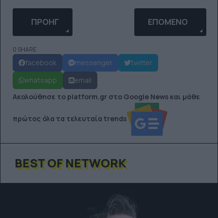
ΠΡΟΗΓΟΎΜΕΝΟ ΆΡΘΡΟ: 3 ΑΛΛΑΓΈΣ ΠΟΥ ΘΑ ΣΕ Β
ΕΠΌΜΕΝΟ ΆΡΘΡΟ: 
ΠΡΟΗΓ
ΕΠΌΜΕΝΟ
0 SHARE
facebook
messenger
twitter
whatsapp
email
Ακολούθησε το platform.gr στο Google News και μάθε
πρώτος όλα τα τελευταία trends
BEST OF NETWORK