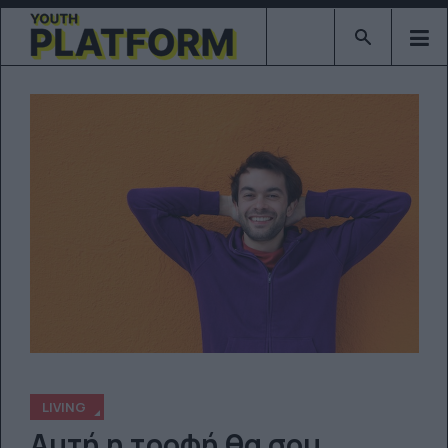
Type 2 or mor
LIVING
Αυτή η τροφή θα σου