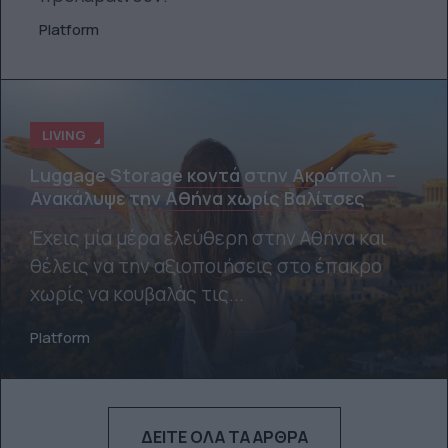
Platform
LIVING
Luggage Storage κοντά στην Ακρόπολη –
Ανακάλυψε την Αθήνα χωρίς Βαλίτσες
Έχεις μία μέρα ελεύθερη στην Αθήνα και
θέλεις να την αξιοποιήσεις στο έπακρο
χωρίς να κουβαλάς τις...
Platform
ΔΕΊΤΕ ΌΛΑ ΤΑ ΆΡΘΡΑ