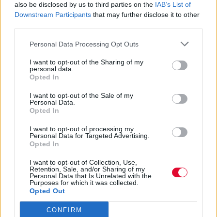
also be disclosed by us to third parties on the
IAB’s List of
Downstream Participants
that may further disclose it to other
third parties.
Personal Data Processing Opt Outs
I want to opt-out of the Sharing of my
personal data.
Opted In
I want to opt-out of the Sale of my
Personal Data.
Opted In
I want to opt-out of processing my
WHAT TO WEAR
Personal Data for Targeted Advertising.
Opted In
Back to black: Το μαύρο έχει πάντα μια θέση
στην καλοκαιρινή μου γκαρνταρόμπα
I want to opt-out of Collection, Use,
Retention, Sale, and/or Sharing of my
Personal Data that Is Unrelated with the
Fashion: όλα για τη μόδα από το allyou.gr
Purposes for which it was collected.
Opted Out
ΔΙΑΒΆΣΤΕ ΕΠΊΣΗΣ
CONFIRM