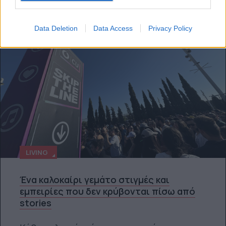
Data Deletion
Data Access
Privacy Policy
LIVING
Ένα καλοκαίρι γεμάτο στιγμές και
εμπειρίες που δεν κρύβονται πίσω από
stories