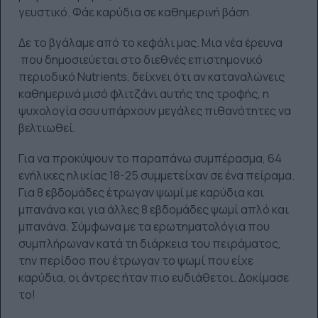
γευστικό. Φάε καρύδια σε καθημερινή βάση.
Δε το βγάλαμε από το κεφάλι μας. Μια νέα έρευνα
που δημοσιεύεται στο διεθνές επιστημονικό
περιοδικό Nutrients, δείχνει ότι αν καταναλώνεις
καθημερινά μισό φλιτζάνι αυτής της τροφής, η
ψυχολογία σου υπάρχουν μεγάλες πιθανότητες να
βελτιωθεί.
Για να προκύψουν το παραπάνω συμπέρασμα, 64
ενήλικες ηλικίας 18-25 συμμετείχαν σε ένα πείραμα.
Για 8 εβδομάδες έτρωγαν ψωμί με καρύδια και
μπανάνα και για άλλες 8 εβδομάδες ψωμί απλό και
μπανάνα. Σύμφωνα με τα ερωτηματολόγια που
συμπλήρωναν κατά τη διάρκεια του πειράματος,
την περίδοο που έτρωγαν το ψωμί που είχε
καρύδια, οι άντρες ήταν πιο ευδιάθετοι. Δοκίμασε
το!