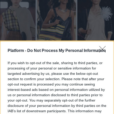
Platform -
Do Not Process My Personal Information
If you wish to opt-out of the sale, sharing to third parties, or
processing of your personal or sensitive information for
FASHION TRENDS
targeted advertising by us, please use the below opt-out
section to confirm your selection. Please note that after your
4 + 1 τάσεις που έχω βάλει στο fashion radar
opt-out request is processed you may continue seeing
μου και προτείνω να υιοθετήσεις
interest-based ads based on personal information utilized by
us or personal information disclosed to third parties prior to
Fashion: όλα για τη μόδα από το allyou.gr
your opt-out. You may separately opt-out of the further
disclosure of your personal information by third parties on the
IAB’s list of downstream participants. This information may