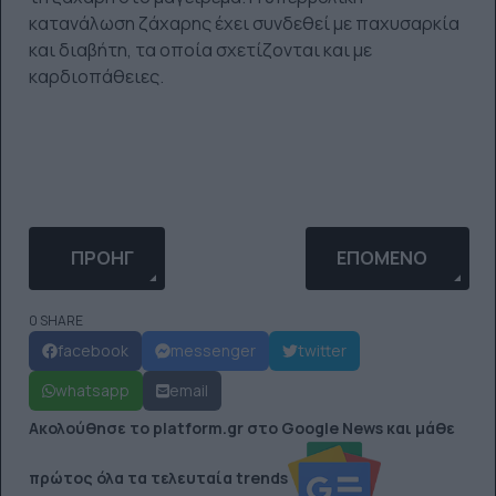
κατανάλωση ζάχαρης έχει συνδεθεί με παχυσαρκία
και διαβήτη, τα οποία σχετίζονται και με
καρδιοπάθειες.
ΠΡΟΗΓΟΎΜΕΝΟ ΆΡΘΡΟ: ΝΑ ΓΙΑΤΊ ΔΕ ΘΥΜΆΣΑΙ ΠΟΤ
ΕΠΌΜΕΝΟ ΆΡΘΡΟ: 
ΠΡΟΗΓ
ΕΠΌΜΕΝΟ
0 SHARE
facebook
messenger
twitter
whatsapp
email
Ακολούθησε το platform.gr στο Google News και μάθε
πρώτος όλα τα τελευταία trends