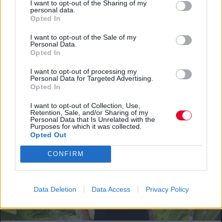
I want to opt-out of the Sharing of my
personal data.
Opted In
FASHION TRENDS
4 + 1 τάσεις που έχω βάλει στο fashion radar
I want to opt-out of the Sale of my
Personal Data.
μου και προτείνω να υιοθετήσεις
Opted In
Fashion: όλα για τη μόδα από το allyou.gr
I want to opt-out of processing my
Personal Data for Targeted Advertising.
Opted In
I want to opt-out of Collection, Use,
Retention, Sale, and/or Sharing of my
Personal Data that Is Unrelated with the
Purposes for which it was collected.
Opted Out
CONFIRM
Data Deletion
Data Access
Privacy Policy