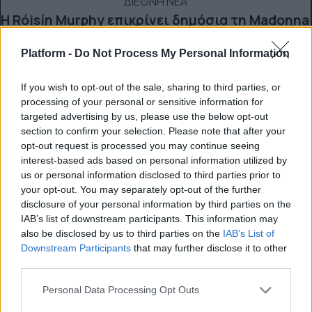
ΔΙΕΘΝΗ ΝΕΑ
Η Róisín Murphy επικρίνει δημόσια τη Madonna
για τη στάση της στα δικαιώματα των τρανς
Platform -
Do Not Process My Personal Information
ατόμων
Μουσικά νέα από την Ελλάδα και τη διεθνή μουσική
If you wish to opt-out of the sale, sharing to third parties, or
σκηνή
processing of your personal or sensitive information for
targeted advertising by us, please use the below opt-out
section to confirm your selection. Please note that after your
opt-out request is processed you may continue seeing
interest-based ads based on personal information utilized by
us or personal information disclosed to third parties prior to
your opt-out. You may separately opt-out of the further
disclosure of your personal information by third parties on the
IAB’s list of downstream participants. This information may
also be disclosed by us to third parties on the
IAB’s List of
Downstream Participants
that may further disclose it to other
third parties.
Personal Data Processing Opt Outs