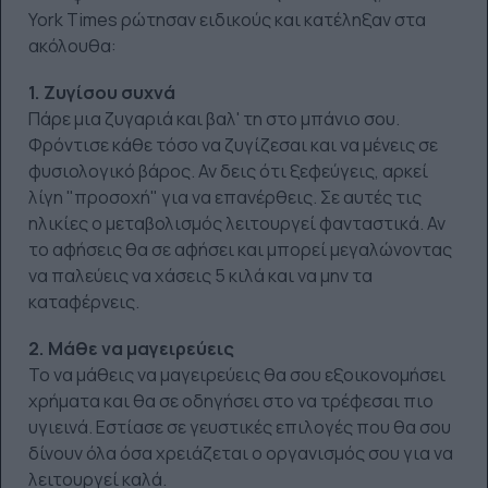
York Times ρώτησαν ειδικούς και κατέληξαν στα
ακόλουθα:
1. Ζυγίσου συχνά
Πάρε μια ζυγαριά και βαλ' τη στο μπάνιο σου.
Φρόντισε κάθε τόσο να ζυγίζεσαι και να μένεις σε
φυσιολογικό βάρος. Αν δεις ότι ξεφεύγεις, αρκεί
λίγη "προσοχή" για να επανέρθεις. Σε αυτές τις
ηλικίες ο μεταβολισμός λειτουργεί φανταστικά. Αν
το αφήσεις θα σε αφήσει και μπορεί μεγαλώνοντας
να παλεύεις να χάσεις 5 κιλά και να μην τα
καταφέρνεις.
2. Μάθε να μαγειρεύεις
Το να μάθεις να μαγειρεύεις θα σου εξοικονομήσει
χρήματα και θα σε οδηγήσει στο να τρέφεσαι πιο
υγιεινά. Εστίασε σε γευστικές επιλογές που θα σου
δίνουν όλα όσα χρειάζεται ο οργανισμός σου για να
λειτουργεί καλά.