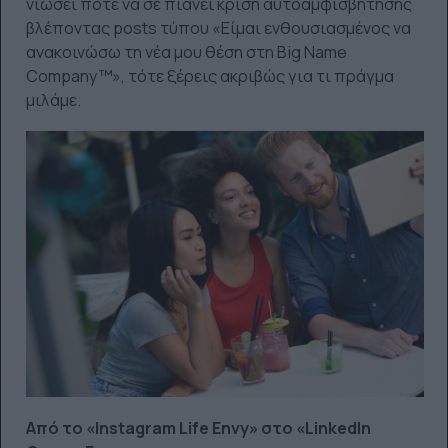
νιώσει ποτέ να σε πιάνει κρίση αυτοαμφισβήτησης
βλέποντας posts τύπου «Είμαι ενθουσιασμένος να
ανακοινώσω τη νέα μου θέση στη Big Name
Company™», τότε ξέρεις ακριβώς για τι πράγμα
μιλάμε.
Από το «Instagram Life Envy» στο «LinkedIn