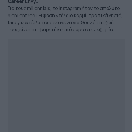
Career Envy»
Για τους millennials, το Instagram ήταν το απόλυτο
highlight reel. Η φάση «τέλειο κορμί, τροπικά νησιά,
fancy κοκτέιλ» τους έκανε να νιώθουν ότι η ζωή
τους είναι πιο βαρετή κι από ουρά στην εφορία.