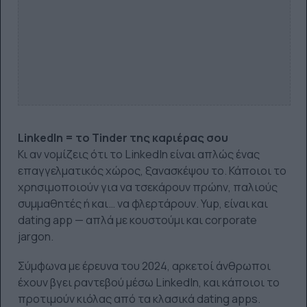
LinkedIn = το Tinder της καριέρας σου
Κι αν νομίζεις ότι το LinkedIn είναι απλώς ένας
επαγγελματικός χώρος, ξανασκέψου το. Κάποιοι το
χρησιμοποιούν για να τσεκάρουν πρώην, παλιούς
συμμαθητές ή και… να φλερτάρουν. Yup, είναι και
dating app — απλά με κουστούμι και corporate
jargon.
Σύμφωνα με έρευνα του 2024, αρκετοί άνθρωποι
έχουν βγει ραντεβού μέσω LinkedIn, και κάποιοι το
προτιμούν κιόλας από τα κλασικά dating apps.