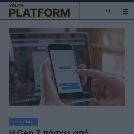
Type 2 or mor
ΚΟΙΝΩΝΊΑ
Η Gen Z πάσχει από