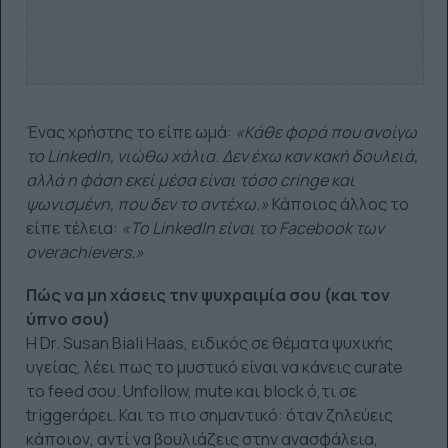
Ένας χρήστης το είπε ωμά:
«Κάθε φορά που ανοίγω
το LinkedIn, νιώθω χάλια. Δεν έχω καν κακή δουλειά,
αλλά η φάση εκεί μέσα είναι τόσο cringe και
ψωνισμένη, που δεν το αντέχω.»
Κάποιος άλλος το
είπε τέλεια:
«Το LinkedIn είναι το Facebook των
overachievers.»
Πώς να μη χάσεις την ψυχραιμία σου (και τον
ύπνο σου)
Η Dr. Susan Biali Haas, ειδικός σε θέματα ψυχικής
υγείας, λέει πως το μυστικό είναι να κάνεις curate
το feed σου. Unfollow, mute και block ό,τι σε
triggerάρει. Και το πιο σημαντικό: όταν ζηλεύεις
κάποιον, αντί να βουλιάζεις στην ανασφάλεια,