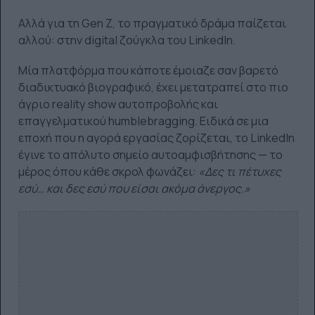
Αλλά για τη Gen Z, το πραγματικό δράμα παίζεται
αλλού: στην digital ζούγκλα του LinkedIn.
Μία πλατφόρμα που κάποτε έμοιαζε σαν βαρετό
διαδικτυακό βιογραφικό, έχει μετατραπεί στο πιο
άγριο reality show αυτοπροβολής και
επαγγελματικού humblebragging. Ειδικά σε μια
εποχή που η αγορά εργασίας ζορίζεται, το LinkedIn
έγινε το απόλυτο σημείο αυτοαμφισβήτησης — το
μέρος όπου κάθε σκρολ φωνάζει:
«Δες τι πέτυχες
εσύ… και δες εσύ που είσαι ακόμα άνεργος.»