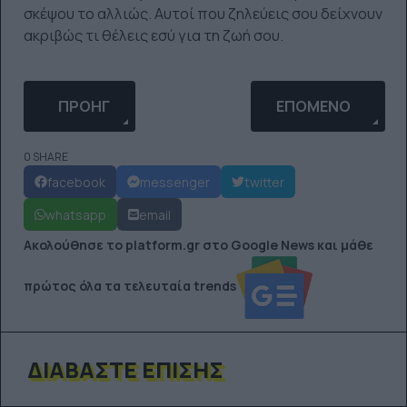
σκέψου το αλλιώς. Αυτοί που ζηλεύεις σου δείχνουν
ακριβώς τι θέλεις εσύ για τη ζωή σου.
ΠΡΟΗΓΟΎΜΕΝΟ ΆΡΘΡΟ: «TASK MASKING» ΤΟ ΕΡΓΑΣ
ΕΠΌΜΕΝΟ ΆΡΘΡΟ: 
ΠΡΟΗΓ
ΕΠΌΜΕΝΟ
0 SHARE
facebook
messenger
twitter
whatsapp
email
Ακολούθησε το platform.gr στο Google News και μάθε
πρώτος όλα τα τελευταία trends
ΔΙΑΒΆΣΤΕ ΕΠΊΣΗΣ