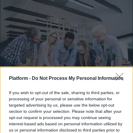
Platform -
Do Not Process My Personal Information
ΚΟΙΝΩΝΊΑ
If you wish to opt-out of the sale, sharing to third parties, or
processing of your personal or sensitive information for
Work–life balance: Μύθος ή στόχος;
targeted advertising by us, please use the below opt-out
section to confirm your selection. Please note that after your
Εσύ πόσο κοντά είσαι στον στόχο;
opt-out request is processed you may continue seeing
interest-based ads based on personal information utilized by
Κατρίν Ξενάκη
us or personal information disclosed to third parties prior to