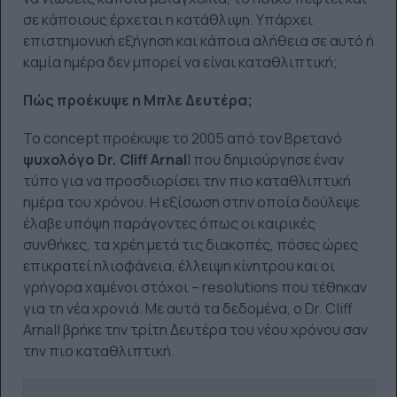
σε κάποιους έρχεται η κατάθλιψη. Υπάρχει
επιστημονική εξήγηση και κάποια αλήθεια σε αυτό ή
καμία ημέρα δεν μπορεί να είναι καταθλιπτική;
Πώς προέκυψε η Μπλε Δευτέρα;
To concept προέκυψε το 2005 από τον Βρετανό
ψυχολόγο Dr. Cliff Arnal
l που δημιούργησε έναν
τύπο για να προσδιορίσει την πιο καταθλιπτική
ημέρα του χρόνου. Η εξίσωση στην οποία δούλεψε
έλαβε υπόψη παράγοντες όπως οι καιρικές
συνθήκες, τα χρέη μετά τις διακοπές, πόσες ώρες
επικρατεί ηλιοφάνεια, έλλειψη κίνητρου και οι
γρήγορα χαμένοι στόχοι – resolutions που τέθηκαν
για τη νέα χρονιά. Με αυτά τα δεδομένα, ο Dr. Cliff
Arnall βρήκε την τρίτη Δευτέρα του νέου χρόνου σαν
την πιο καταθλιπτική.