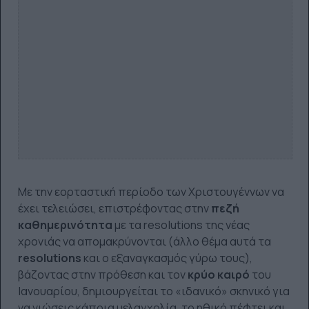
Με την εορταστική περίοδο των Χριστουγέννων να
έχει τελειώσει, επιστρέφοντας στην
πεζή
καθημερινότητα
με τα resolutions της νέας
χρονιάς να απομακρύνονται (άλλο θέμα αυτά τα
resolutions
και ο εξαναγκασμός γύρω τους),
βάζοντας στην πρόθεση και τον
κρύο καιρό
του
Ιανουαρίου, δημιουργείται το «ιδανικό» σκηνικό για
να νιώσεις κάποια μελαγχολία, το ηθικό πέφτει και