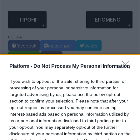
ΠΡΟΗΓΟΎΜΕΝΟ ΆΡΘΡΟ: ΝΈΑ ΈΡΕΥΝΑ ΠΑΡΑΤΗΡΕΊ «
ΕΠΌΜΕΝΟ ΆΡΘΡΟ: 
ΠΡΟΗΓ
ΕΠΌΜΕΝΟ
0 SHARE
facebook
messenger
twitter
whatsapp
email
Platform -
Do Not Process My Personal Information
Ακολούθησε το platform.gr στο Google News και μάθε
If you wish to opt-out of the sale, sharing to third parties, or
πρώτος όλα τα τελευταία trends
processing of your personal or sensitive information for
targeted advertising by us, please use the below opt-out
section to confirm your selection. Please note that after your
opt-out request is processed you may continue seeing
ΔΙΑΒΆΣΤΕ ΕΠΊΣΗΣ
interest-based ads based on personal information utilized by
us or personal information disclosed to third parties prior to
your opt-out. You may separately opt-out of the further
disclosure of your personal information by third parties on the