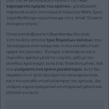
O Dr. Cliff Arnall είναι και ο «νονός» της «
πιο
χαρούμενης ημέρας του χρόνου
», μία εξίσωση-
παραγγελία από την εταιρεία παγωτών Wall’s. Εμείς
τώρα θα θέλαμε να ρωτήσουμε τον κ. Arnall “Είσαστε
σίγουρα γιατρός;”
Όπως καταλαβαίνετε η Blue Monday δεν είναι
τίποτα άλλο από ένα
τρικ δημοσίων σχέσεω
ν που
τελικά έμεινε στον κόσμο σαν «η πιο καταθλιπτική
ημέρα της χρονιάς». Σίγουρα, ο Ιανουάριος και η
περίοδος αμέσως μετά τις γιορτές, μαζί με τον
συνήθως κρύο καιρό, είναι ένας δύσκολος μήνας. Άσε
που
γινόμαστε ένα χρόνο μεγαλύτεροι
. Αυτό δεν
σημαίνει ότι η τρίτη Δευτέρα του Ιανουαρίου είναι
και η πιο καταθλιπτική ολόκληρης της χρονιάς. Δεν
υπάρχει καμία πραγματική επιστημονική μελέτη και
εξήγηση για αυτό.