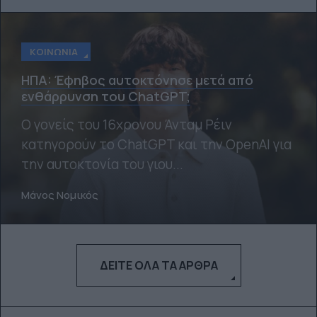
ΚΟΙΝΩΝΊΑ
ΗΠA: Έφηβος αυτοκτόνησε μετά από
ενθάρρυνση του ChatGPT;
Ο γονείς του 16χρονου Άνταμ Ρέιν
κατηγορούν το ChatGPT και την OpenAI για
την αυτοκτονία του γιου...
Μάνος Νομικός
ΔΕΊΤΕ ΌΛΑ ΤΑ ΆΡΘΡΑ