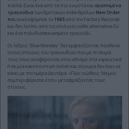
πολλά. Είναι ένα από τα πιο γνωστά και
αγαπημένα
τραγούδια
των Βρετανών indie θρύλων
New Order
πο
υ κυκλοφόρησε το
1983
από την Factory Records
και δεν λείπει από τις επιλογές κάθε alternative DJ
και ένα πολυδιασκευασμένο τραγούδι.
Οι λέξεις “Blue Monday” δεν εμφανίζονται πουθενά
στους στίχους του τραγουδιού που με τη σειρά
τους ίσως αναφέρονται στον εθισμό στα ναρκωτικά
ή σε μία κακοποιητική σχέση και σίγουρα δεν έχει να
κάνει με την ημέρα Δευτέρα. «Πώς νιώθεις; Να μου
συμπεριφέρεσαι έτσι» μεταφράζοντας τους
στίχους.