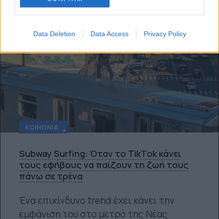
Data Deletion
Data Access
Privacy Policy
ΚΟΙΝΩΝΊΑ
Subway Surfing: Όταν το TikTok κάνει
τους εφήβους να παίζουν τη ζωή τους
πάνω σε τρένα
Ένα επικίνδυνο trend έχει κάνει την
εμφάνιση του στο μετρό της Νέας