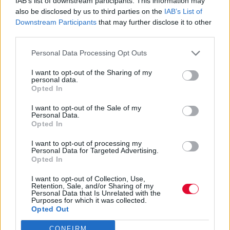
IAB’s list of downstream participants. This information may
also be disclosed by us to third parties on the
IAB’s List of
Downstream Participants
that may further disclose it to other
third parties.
Personal Data Processing Opt Outs
I want to opt-out of the Sharing of my
personal data.
Opted In
I want to opt-out of the Sale of my
Personal Data.
ΚΟΙΝΩΝΊΑ
Opted In
I want to opt-out of processing my
Work–life balance: Μύθος ή στόχος;
Personal Data for Targeted Advertising.
Opted In
Εσύ πόσο κοντά είσαι στον στόχο;
I want to opt-out of Collection, Use,
Retention, Sale, and/or Sharing of my
Κατρίν Ξενάκη
Personal Data that Is Unrelated with the
Purposes for which it was collected.
Opted Out
CONFIRM