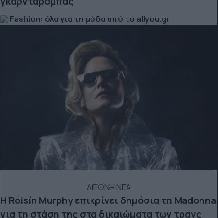
γκαρνταρόμπας
Fashion: όλα για τη μόδα από το allyou.gr
ΔΙΕΘΝΗ ΝΕΑ
Η Róisín Murphy επικρίνει δημόσια τη Madonna
για τη στάση της στα δικαιώματα των τρανς