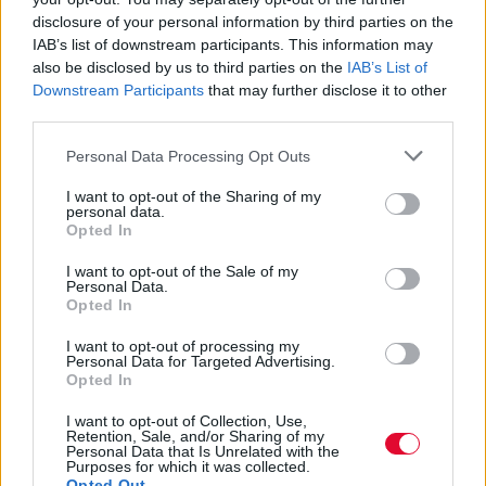
και Παράσιτα από τις πιο
disclosure of your personal information by third parties on the
δημοφιλείς του Letterboxd;
IAB’s list of downstream participants. This information may
also be disclosed by us to third parties on the
IAB’s List of
Downstream Participants
that may further disclose it to other
Μια από τις μεγαλύτερες
third parties.
κινηματογραφικές επιτυχίες της
Personal Data Processing Opt Outs
προηγούμενης χρονιάς είναι πλέον και μια
από...
I want to opt-out of the Sharing of my
personal data.
Opted In
Ναταλία Πετρίτη
I want to opt-out of the Sale of my
23.01.2024
Personal Data.
Opted In
I want to opt-out of processing my
Personal Data for Targeted Advertising.
Opted In
I want to opt-out of Collection, Use,
Retention, Sale, and/or Sharing of my
Personal Data that Is Unrelated with the
Purposes for which it was collected.
Opted Out