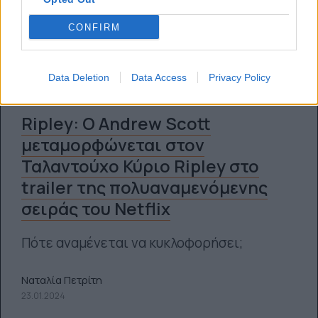
CONFIRM
Data Deletion
Data Access
Privacy Policy
Ripley: Ο Andrew Scott
μεταμορφώνεται στον
Ταλαντούχο Κύριο Ripley στο
trailer της πολυαναμενόμενης
σειράς του Netflix
Πότε αναμένεται να κυκλοφορήσει;
Ναταλία Πετρίτη
23.01.2024