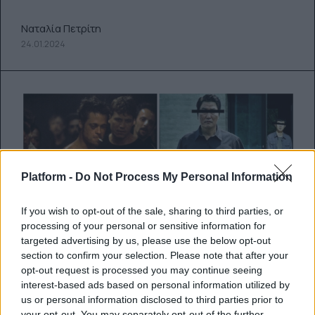
Ναταλία Πετρίτη
24.01.2024
Platform -
Do Not Process My Personal Information
If you wish to opt-out of the sale, sharing to third parties, or
processing of your personal or sensitive information for
targeted advertising by us, please use the below opt-out
section to confirm your selection. Please note that after your
opt-out request is processed you may continue seeing
interest-based ads based on personal information utilized by
Ποια ταινία εκτόπισε Fight Club
us or personal information disclosed to third parties prior to
your opt-out. You may separately opt-out of the further