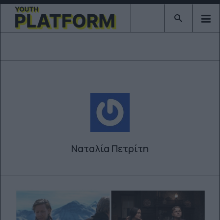
Type 2 or mor
Ναταλία Πετρίτη