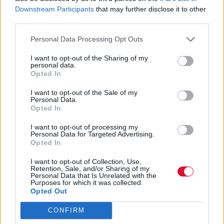
χορταστικό shopping της
Downstream Participants
that may further disclose it to other
χρονιάς
third parties.
Όλες οι tech προσφορές που περίμενες σε
Personal Data Processing Opt Outs
smartphones, tablets, τηλεοράσεις,
I want to opt-out of the Sharing of my
personal data.
monitors, οικιακές συσκευ...
Opted In
I want to opt-out of the Sale of my
Ναταλία Πετρίτη
Personal Data.
24.11.2023
Opted In
I want to opt-out of processing my
Personal Data for Targeted Advertising.
Opted In
I want to opt-out of Collection, Use,
Retention, Sale, and/or Sharing of my
Personal Data that Is Unrelated with the
Purposes for which it was collected.
Opted Out
CONFIRM