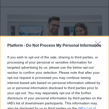
Platform -
Do Not Process My Personal Information
If you wish to opt-out of the sale, sharing to third parties, or
processing of your personal or sensitive information for
targeted advertising by us, please use the below opt-out
section to confirm your selection. Please note that after your
opt-out request is processed you may continue seeing
interest-based ads based on personal information utilized by
H Black Friday έρχεται ξανά στο e-
us or personal information disclosed to third parties prior to
your opt-out. You may separately opt-out of the further
shop της Samsung και είναι η
disclosure of your personal information by third parties on the
ευκαιρία σου για το πιο
IAB’s list of downstream participants. This information may
also be disclosed by us to third parties on the
IAB’s List of