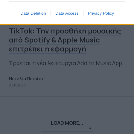
Data Deletion
Data Access
Privacy Policy
TikTok: Την προσθήκη μουσικής
από Spotify & Apple Music
επιτρέπει η εφαρμογή
Έρχεται η νέα λειτουργία Add to Music App.
Ναταλία Πετρίτη
23.11.2023
LOAD MORE...