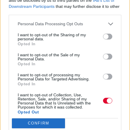
also be disclosed by us to third parties on the
IAB’s List of
Downstream Participants
that may further disclose it to other
Τι πρέπει να προσέξεις αν τώρα βάζεις πιο
third parties.
δυναμικά το τρέξιμο στην καθημερινότητά
Personal Data Processing Opt Outs
σου
I want to opt-out of the Sharing of my
personal data.
Ναταλία Πετρίτη
Opted In
23.03.2023
I want to opt-out of the Sale of my
Personal Data.
Opted In
I want to opt-out of processing my
Personal Data for Targeted Advertising.
Opted In
I want to opt-out of Collection, Use,
Retention, Sale, and/or Sharing of my
Personal Data that Is Unrelated with the
Purposes for which it was collected.
Opted Out
CONFIRM