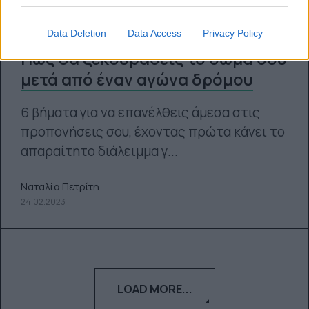
Data Deletion
Data Access
Privacy Policy
Πώς θα ξεκουράσεις το σώμα σου
μετά από έναν αγώνα δρόμου
6 βήματα για να επανέλθεις άμεσα στις
προπονήσεις σου, έχοντας πρώτα κάνει το
απαραίτητο διάλειμμα γ...
Ναταλία Πετρίτη
24.02.2023
LOAD MORE...