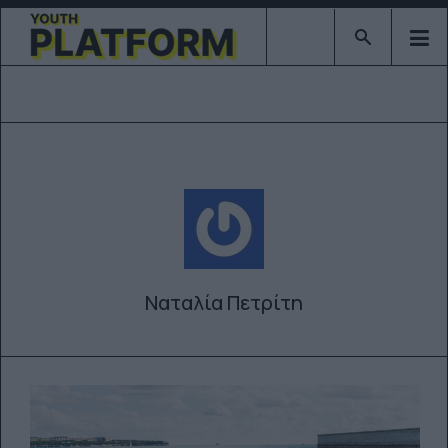
Type 2 or mor
Ναταλία Πετρίτη