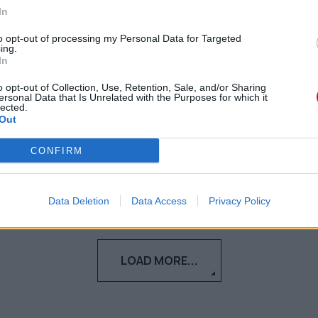
πληκτρολόγιό του με keycaps
In
«παπάκια» και οι ήχοι που
to opt-out of processing my Personal Data for Targeted
ing.
παράγουν δημιούργησαν το
In
viral video της εβδομάδας
o opt-out of Collection, Use, Retention, Sale, and/or Sharing
ersonal Data that Is Unrelated with the Purposes for which it
lected.
Και τώρα θέλουμε κι εμείς!
Out
Ναταλία Πετρίτη
CONFIRM
26.06.2023
Data Deletion
Data Access
Privacy Policy
LOAD MORE...