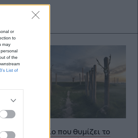
sonal or
ection to
ou may
 personal
out of the
 downstream
B’s List of
Ένα μνημείο που θυμίζει το