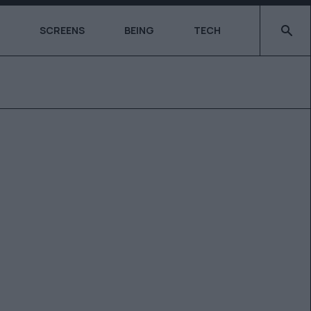
Type 2 o
SCREENS
BEING
TECH