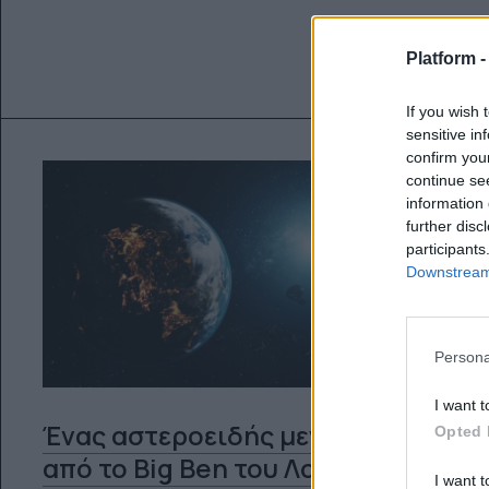
Platform 
If you wish 
sensitive in
confirm you
continue se
information 
further disc
participants
Downstream 
Persona
I want t
Ένας αστεροειδής μεγαλύτερος
Opted 
από το Big Ben του Λονδίνου
I want t