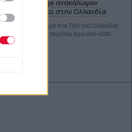
Stonehenge ανακάλυψαν
αρχαιολόγοι στην Ολλανδία
Το υπαίθριο ιερό στο Τίελ της Ολλανδίας
χρονολογείται περίπου πριν από 4000
χρόνια!
Ναταλία Πετρίτη
22.06.2023