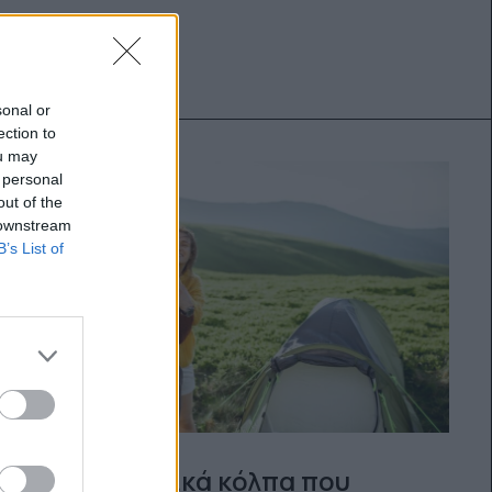
sonal or
ection to
ou may
 personal
out of the
 downstream
B’s List of
4 ψυχολογικά κόλπα που