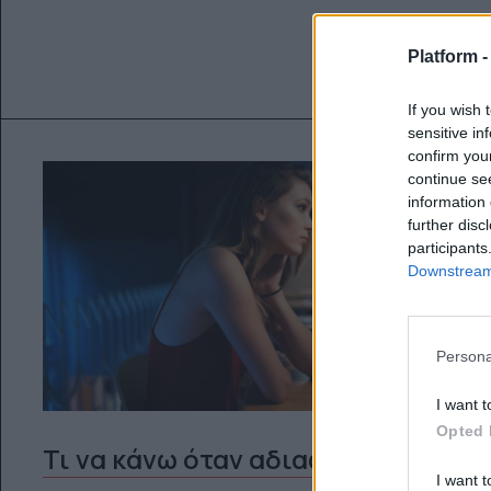
Platform 
If you wish 
sensitive in
confirm you
continue se
information 
further disc
participants
Downstream 
Persona
I want t
Opted 
Τι να κάνω όταν αδιαφορεί;
I want t