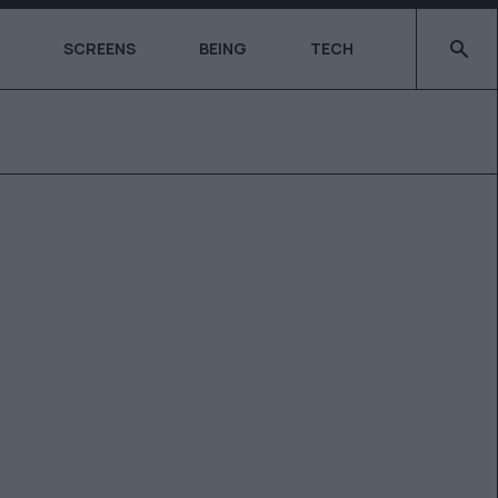
Type 2 o
SCREENS
BEING
TECH