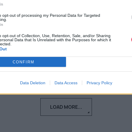
κρατούν στον χρόνο
In
to opt-out of processing my Personal Data for Targeted
Οι σχέσεις μας δεν μένουν ποτέ
ing.
In
αναλλοίωτες στο χρόνο, γι’ αυτό και
οφείλουμε να φροντίζουμε για τη δ...
o opt-out of Collection, Use, Retention, Sale, and/or Sharing
ersonal Data that Is Unrelated with the Purposes for which it
lected.
Out
Ναταλία Πετρίτη
06.10.2022
CONFIRM
Data Deletion
Data Access
Privacy Policy
LOAD MORE...