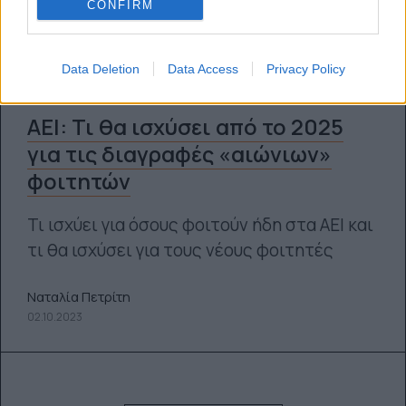
CONFIRM
Data Deletion
Data Access
Privacy Policy
ΑΕΙ: Τι θα ισχύσει από το 2025
για τις διαγραφές «αιώνιων»
φοιτητών
Τι ισχύει για όσους φοιτούν ήδη στα ΑΕΙ και
τι θα ισχύσει για τους νέους φοιτητές
Ναταλία Πετρίτη
02.10.2023