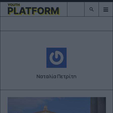
Type 2 or mor
Ναταλία Πετρίτη