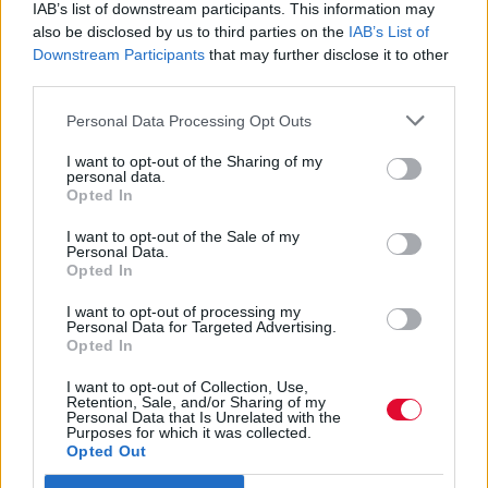
Ετοιμάζεται Ανώτατη Σχολή
IAB’s list of downstream participants. This information may
Παραστατικών Τεχνών
also be disclosed by us to third parties on the
IAB’s List of
Downstream Participants
that may further disclose it to other
third parties.
Και ισοτίμηση τίτλων των καλλιτεχνικών
σχολών με ΤΕΙ
Personal Data Processing Opt Outs
I want to opt-out of the Sharing of my
Ναταλία Πετρίτη
personal data.
Opted In
03.10.2023
I want to opt-out of the Sale of my
Personal Data.
Opted In
I want to opt-out of processing my
Personal Data for Targeted Advertising.
Opted In
I want to opt-out of Collection, Use,
Retention, Sale, and/or Sharing of my
Personal Data that Is Unrelated with the
Purposes for which it was collected.
Opted Out