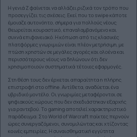
Η γενιά Ζ φαίνεται να αλλάζει ριζικά τον τρόπο που
προσεγγίζει τις σχέσεις. Εκεί που το swipe κάποτε
έμοιαζε αυτονόητο, σήμερα για πολλούς νέους
θεωρείται κουραστικό, επαναλαμβανόμενο και
συχνά επιφανειακό. Η κόπωση από τις κλασικές
πλατφόρμες γνωριμιών είναι πλέον μετρήσιμη, με
πτώση χρηστών σε μεγάλες αγορές και ολοένα και
περισσότερους νέους να δηλώνουν ότι δεν
χρησιμοποιούν συστηματικά τέτοιες εφαρμογές.
Στη θέση τους δεν έρχεται απαραίτητα η πλήρης
επιστροφή στο offline. Αντίθετα, αναδύεται ένα
υβριδικό μοντέλο. Οι γνωριμίες μεταφέρονται σε
ψηφιακούς χώρους που δεν σχεδιάστηκαν εξαρχής
για ραντεβού. Το gaming αποτελεί χαρακτηριστικό
παράδειγμα. Στο World of Warcraft παίκτες περνούν
ώρες συνεργαζόμενοι, συνομιλώντας και χτίζοντας
κοινές εμπειρίες. Η συναισθηματική εγγύτητα