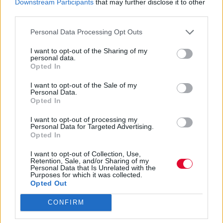
Downstream Participants
that may further disclose it to other
third parties.
Αυτό δεν σημαίνει ότι οι εφαρμογές γνωριμιών
Personal Data Processing Opt Outs
οδηγούνται σε εξαφάνιση. Πειραματίζονται με νέα
formats, περιορίζουν την έμφαση στις
I want to opt-out of the Sharing of my
personal data.
φωτογραφίες ή ενσωματώνουν διαφορετικού
Opted In
τύπου αλληλεπίδραση. Παράλληλα, η τεχνητή
νοημοσύνη αναμένεται να επηρεάσει τη διαδικασία
I want to opt-out of the Sale of my
Personal Data.
matching, μετατοπίζοντας την έμφαση από την
Opted In
ποσότητα στην ποιότητα των προτάσεων.
I want to opt-out of processing my
Personal Data for Targeted Advertising.
Η ουσία όμως είναι αλλού. Η γενιά Ζ δεν απορρίπτει
Opted In
την τεχνολογία. Απορρίπτει την αίσθηση ότι η
σχέση είναι προϊόν που επιλέγεται με μηχανικό
I want to opt-out of Collection, Use,
Retention, Sale, and/or Sharing of my
τρόπο. Προτιμά περιβάλλοντα όπου η σύνδεση
Personal Data that Is Unrelated with the
Purposes for which it was collected.
προκύπτει ως συνέπεια κοινής δραστηριότητας.
Opted Out
Είτε μέσα σε ένα ψηφιακό guild είτε σε ένα club
δρομέων, η γνωριμία χτίζεται γύρω από κάτι που
CONFIRM
ήδη έχει νόημα για τους συμμετέχοντες. Και αυτό