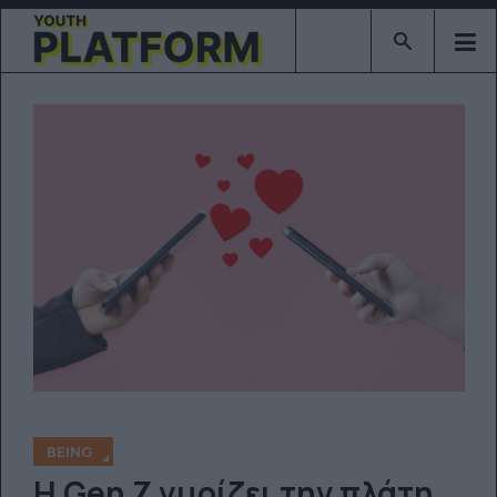
Type 2 or mor
BEING
Η Gen Z γυρίζει την πλάτη