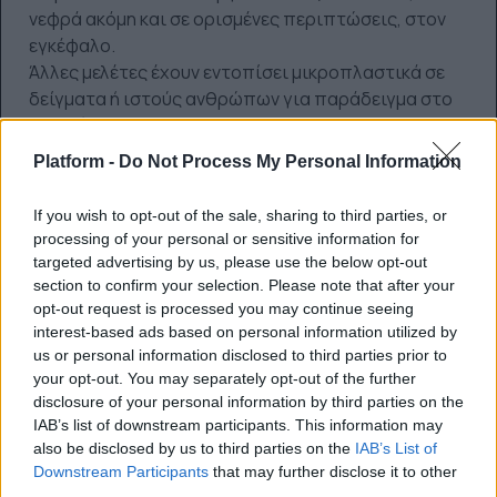
νεφρά ακόμη και σε ορισμένες περιπτώσεις, στον
εγκέφαλο.
Άλλες μελέτες έχουν εντοπίσει μικροπλαστικά σε
δείγματα ή ιστούς ανθρώπων για παράδειγμα στο
ήπαρ (ιδιαίτερα όταν υπάρχει ήδη ασθένεια όπως η
κίρρωση) υποδεικνύοντας ότι υπάρχει πιθανή
Platform -
Do Not Process My Personal Information
συσχέτιση μεταξύ της έκθεσης σε μικροπλαστικά
και ορισμένων νοσημάτων.
If you wish to opt-out of the sale, sharing to third parties, or
processing of your personal or sensitive information for
targeted advertising by us, please use the below opt-out
section to confirm your selection. Please note that after your
opt-out request is processed you may continue seeing
interest-based ads based on personal information utilized by
us or personal information disclosed to third parties prior to
your opt-out. You may separately opt-out of the further
disclosure of your personal information by third parties on the
IAB’s list of downstream participants. This information may
also be disclosed by us to third parties on the
IAB’s List of
Downstream Participants
that may further disclose it to other
third parties.