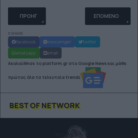
ΠΡΟΗΓΟΎΜΕΝΟ ΆΡΘΡΟ: ΓΙΑΤΊ ΤΟ GHOSTING ΠΟΝ
ΕΠΌΜΕΝΟ ΆΡΘΡΟ: 
ΠΡΟΗΓ
ΕΠΌΜΕΝΟ
0 SHARE
facebook
messenger
twitter
whatsapp
email
Ακολούθησε το platform.gr στο Google News και μάθε
πρώτος όλα τα τελευταία trends
BEST OF NETWORK