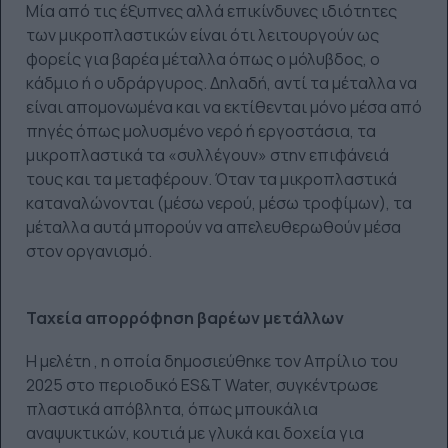
Μία από τις έξυπνες αλλά επικίνδυνες ιδιότητες
των μικροπλαστικών είναι ότι λειτουργούν ως
φορείς για βαρέα μέταλλα όπως ο μόλυβδος, ο
κάδμιο ή ο υδράργυρος. Δηλαδή, αντί τα μέταλλα να
είναι απομονωμένα και να εκτίθενται μόνο μέσα από
πηγές όπως μολυσμένο νερό ή εργοστάσια, τα
μικροπλαστικά τα «συλλέγουν» στην επιφάνειά
τους και τα μεταφέρουν. Όταν τα μικροπλαστικά
καταναλώνονται (μέσω νερού, μέσω τροφίμων), τα
μέταλλα αυτά μπορούν να απελευθερωθούν μέσα
στον οργανισμό.
Ταχεία απορρόφηση βαρέων μετάλλων
Η μελέτη , η οποία δημοσιεύθηκε τον Απρίλιο του
2025 στο περιοδικό ES&T Water, συγκέντρωσε
πλαστικά απόβλητα, όπως μπουκάλια
αναψυκτικών, κουτιά με γλυκά και δοχεία για