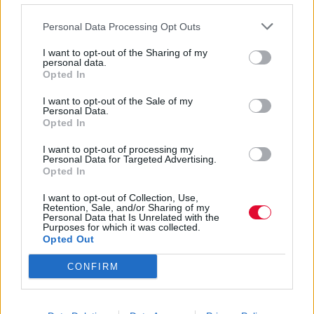
Personal Data Processing Opt Outs
Ποιες είναι οι πιθανές επιπτώσεις για εμάς
I want to opt-out of the Sharing of my
personal data.
Για κάποιον/κάποια, που μεγαλώνει με πλαστικό
Opted In
παντού -πλαστικές συσκευασίες, μπουκάλια,
I want to opt-out of the Sale of my
φίλτρα, συνθετικά ρούχα- τα μικροπλαστικά δεν
Personal Data.
Opted In
είναι θεωρητικό πρόβλημα, είναι καθημερινότητα.
Και αυτό σημαίνει ότι: Μπορεί να υποφέρεις από
I want to opt-out of processing my
φλεγμονές στο έντερο, ή μικρές ενοχλήσεις που δεν
Personal Data for Targeted Advertising.
Opted In
είναι ξεκάθαρα νόσος, αλλά συσσωρεύονται με τον
καιρό. Μπορεί να προκύψει μία πιθανή αλλαγή του
I want to opt-out of Collection, Use,
Retention, Sale, and/or Sharing of my
μεταβολισμού στο πώς το σώμα διαχειρίζεται τα
Personal Data that Is Unrelated with the
λιπαρά, τη ζάχαρη ή τις ορμόνες.
Purposes for which it was collected.
Opted Out
CONFIRM