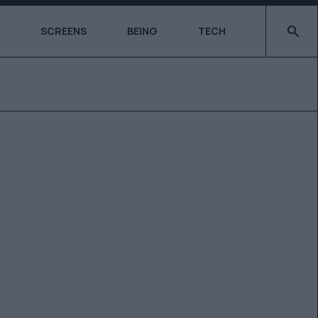
Type 2 o
SCREENS
BEING
TECH