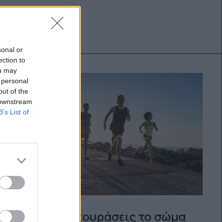
sonal or
ection to
ou may
 personal
out of the
 downstream
B’s List of
Πώς θα ξεκουράσεις το σώμα