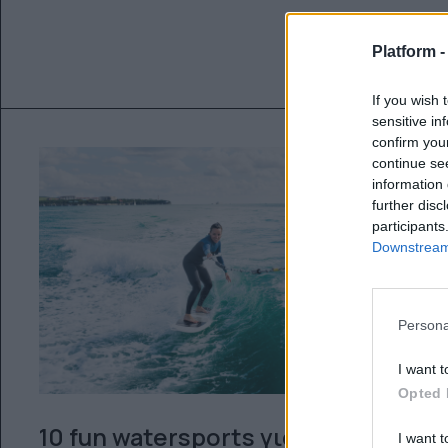
Platform 
If you wish 
sensitive in
confirm you
continue se
information 
further disc
participants
Downstream 
Persona
I want t
Opted 
10 fun watersports για να
I want t