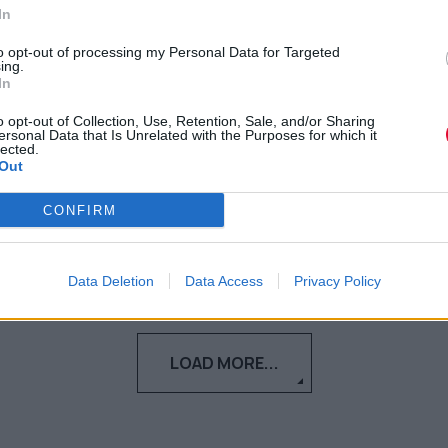
αρχάριος στο τρέξιμο αλλά θες
In
να το φτάσεις ψηλά
to opt-out of processing my Personal Data for Targeted
ing.
In
Τι πρέπει να προσέξεις αν τώρα βάζεις
πιο δυναμικά το τρέξιμο στην
o opt-out of Collection, Use, Retention, Sale, and/or Sharing
ersonal Data that Is Unrelated with the Purposes for which it
καθημερινότητά σου
lected.
Out
Ναταλία Πετρίτη
CONFIRM
23.03.2023
Data Deletion
Data Access
Privacy Policy
LOAD MORE...