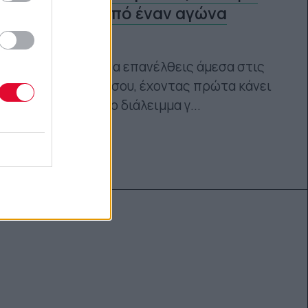
σου μετά από έναν αγώνα
δρόμου
6 βήματα για να επανέλθεις άμεσα στις
προπονήσεις σου, έχοντας πρώτα κάνει
το απαραίτητο διάλειμμα γ...
Ναταλία Πετρίτη
24.02.2023