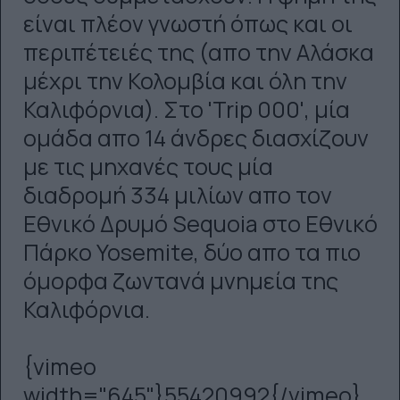
είναι πλέον γνωστή όπως και οι
περιπέτειές της (απο την Αλάσκα
μέχρι την Κολομβία και όλη την
Καλιφόρνια). Στο 'Trip 000', μία
ομάδα απο 14 άνδρες διασχίζουν
με τις μηχανές τους μία
διαδρομή 334 μιλίων απο τον
Εθνικό Δρυμό Sequoia στο Εθνικό
Πάρκο Yosemite, δύο απο τα πιο
όμορφα ζωντανά μνημεία της
Καλιφόρνια.
{vimeo
width="645"}55420992{/vimeo}