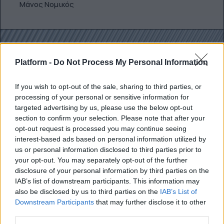
Μάνος Νομικός
Platform -
Do Not Process My Personal Information
If you wish to opt-out of the sale, sharing to third parties, or
processing of your personal or sensitive information for
targeted advertising by us, please use the below opt-out
section to confirm your selection. Please note that after your
opt-out request is processed you may continue seeing
interest-based ads based on personal information utilized by
us or personal information disclosed to third parties prior to
your opt-out. You may separately opt-out of the further
disclosure of your personal information by third parties on the
SPORTS
IAB’s list of downstream participants. This information may
also be disclosed by us to third parties on the
IAB’s List of
5 παράγοντες που δεν ήξερες ότι
Downstream Participants
that may further disclose it to other
επηρεάζουν την απόδοσή σου στην
third parties.
προπόνηση