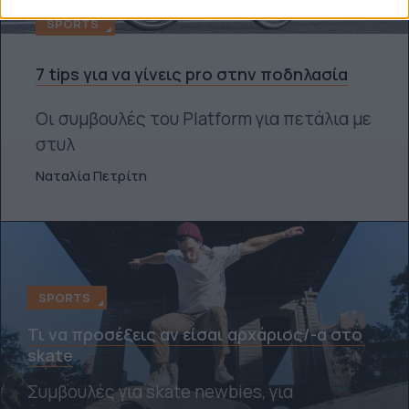
SPORTS
7 tips για να γίνεις pro στην ποδηλασία
Οι συμβουλές του Platform για πετάλια με
στυλ
Ναταλία Πετρίτη
SPORTS
Τι να προσέξεις αν είσαι αρχάριος/-α στο
skate
Συμβουλές για skate newbies, για