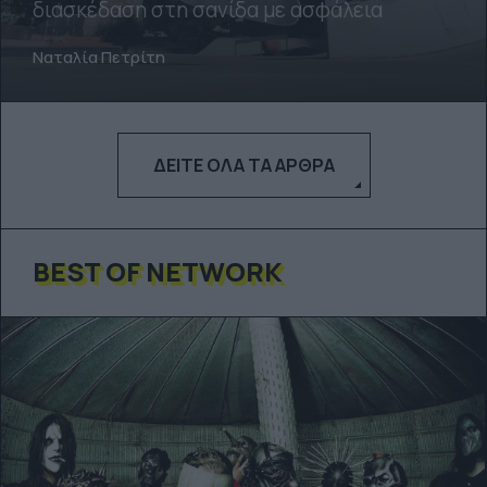
διασκέδαση στη σανίδα με ασφάλεια
Ναταλία Πετρίτη
ΔΕΊΤΕ ΌΛΑ ΤΑ ΆΡΘΡΑ
BEST OF NETWORK