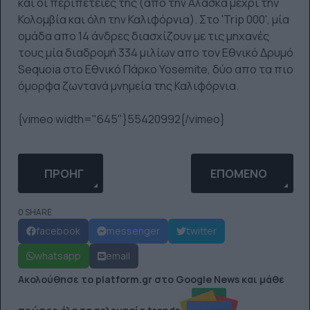
και οι περιπέτειές της (απο την Αλάσκα μέχρι την
Κολομβία και όλη την Καλιφόρνια). Στο 'Trip 000', μία
ομάδα απο 14 άνδρες διασχίζουν με τις μηχανές
τους μία διαδρομή 334 μιλίων απο τον Εθνικό Δρυμό
Sequoia στο Εθνικό Πάρκο Yosemite, δύο απο τα πιο
όμορφα ζωντανά μνημεία της Καλιφόρνια.
{vimeo width="645"}55420992{/vimeo}
ΠΡΟΗΓΟΎΜΕΝΟ ΆΡΘΡΟ: 'EXPLORERS' : ΝΈΑ ΣΕΙΡΆ
ΕΠΌΜΕΝΟ ΆΡΘΡΟ:
ΠΡΟΗΓ
ΕΠΌΜΕΝΟ
0 SHARE
facebook
messenger
twitter
whatsapp
email
Ακολούθησε το platform.gr στο Google News και μάθε