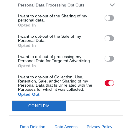
Personal Data Processing Opt Outs
Η καλή απόδοση κατά τη διάρκεια της
I want to opt-out of the Sharing of my
personal data.
προπόνησης αποτελεί κυρίαρχο ζήτημα
Opted In
για αθλητές (και μη!) και...
I want to opt-out of the Sale of my
Platform
Personal Data.
Opted In
I want to opt-out of processing my
Personal Data for Targeted Advertising.
Opted In
I want to opt-out of Collection, Use,
Retention, Sale, and/or Sharing of my
Personal Data that Is Unrelated with the
Purposes for which it was collected.
Opted Out
CONFIRM
Data Deletion
Data Access
Privacy Policy