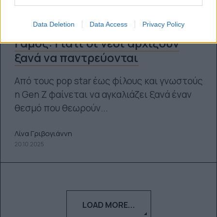
Data Deletion
Data Access
Privacy Policy
Γάμος: Γιατί οι νέοι αρχίζουν
ξανά να παντρεύονται
Από τους pop star έως φίλους και γνωστούς
η Gen Z φαίνεται να αγκαλιάζει ξανά έναν
θεσμό που θεωρούν...
Λίνα Γριβογιάννη
20.10.2025
LOAD MORE...