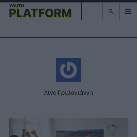
Type 2 or mor
Λίνα Γριβογιάννη