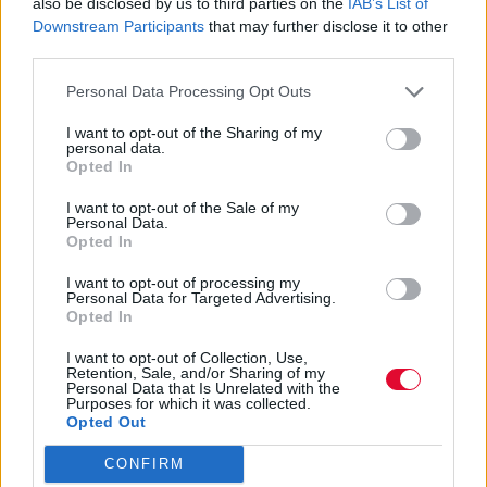
also be disclosed by us to third parties on the
IAB’s List of
Downstream Participants
that may further disclose it to other
Η μελαγχολία που έρχεται με τον καιρό και
third parties.
την εποχή είναι αναπόφευκτη, αλλά έχουμε
Personal Data Processing Opt Outs
σχέδιο για να την...
I want to opt-out of the Sharing of my
personal data.
Λίνα Γριβογιάννη
Opted In
23.10.2025
I want to opt-out of the Sale of my
Personal Data.
Opted In
I want to opt-out of processing my
Personal Data for Targeted Advertising.
Opted In
I want to opt-out of Collection, Use,
Retention, Sale, and/or Sharing of my
Personal Data that Is Unrelated with the
Purposes for which it was collected.
Opted Out
CONFIRM