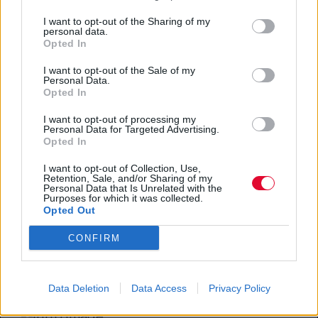
I want to opt-out of the Sharing of my
personal data.
Opted In
Τρικ μπορούν να κάνουν την
I want to opt-out of the Sale of my
Personal Data.
Τεχνητή Νοημοσύνη να “σπάσει”
Opted In
τους κανόνες
I want to opt-out of processing my
Personal Data for Targeted Advertising.
Opted In
Αδημοσίευτο
Τα μεγάλα γλωσσικά μοντέλα υπόσχονταν
I want to opt-out of Collection, Use,
Retention, Sale, and/or Sharing of my
ατσάλινα όρια και αδιάρρηκτους φραγμούς,
Personal Data that Is Unrelated with the
Purposes for which it was collected.
όμως νέα δεδομένα δεί...
Opted Out
CONFIRM
Μίλτος Τόσκας
24.09.2025
Data Deletion
Data Access
Privacy Policy