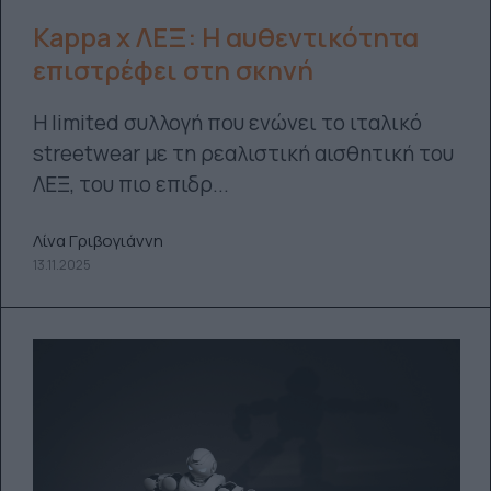
Kappa x ΛΕΞ: Η αυθεντικότητα
επιστρέφει στη σκηνή
Η limited συλλογή που ενώνει το ιταλικό
streetwear με τη ρεαλιστική αισθητική του
ΛΕΞ, του πιο επιδρ...
Λίνα Γριβογιάννη
13.11.2025