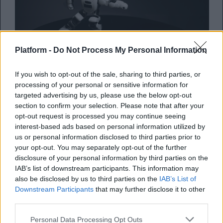
Platform -
Do Not Process My Personal Information
If you wish to opt-out of the sale, sharing to third parties, or
Κι όμως ακόμα και τα μοντέλα
processing of your personal or sensitive information for
τεχνητής νοημοσύνης παθαίνουν
targeted advertising by us, please use the below opt-out
section to confirm your selection. Please note that after your
«brain rot»
opt-out request is processed you may continue seeing
interest-based ads based on personal information utilized by
Όταν τα μεγάλα γλωσσικά μοντέλα της AI
us or personal information disclosed to third parties prior to
τρέφονται με χαμηλής ποιότητας, «viral»
your opt-out. You may separately opt-out of the further
disclosure of your personal information by third parties on the
περιεχόμενο από τα κο...
IAB’s list of downstream participants. This information may
also be disclosed by us to third parties on the
IAB’s List of
Λίνα Γριβογιάννη
Downstream Participants
that may further disclose it to other
third parties.
10.11.2025
Personal Data Processing Opt Outs