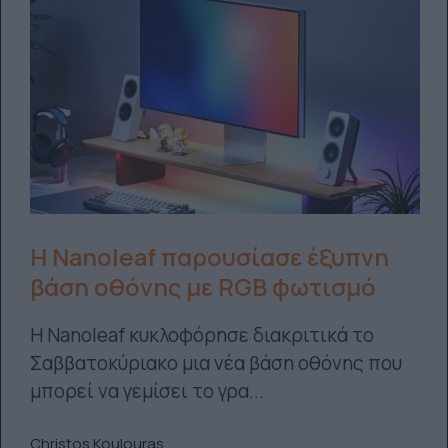
Η Nanoleaf παρουσίασε έξυπνη
βάση οθόνης με RGB φωτισμό
Η Nanoleaf κυκλοφόρησε διακριτικά το
Σαββατοκύριακο μια νέα βάση οθόνης που
μπορεί να γεμίσει το γρα...
Christos Koulouras