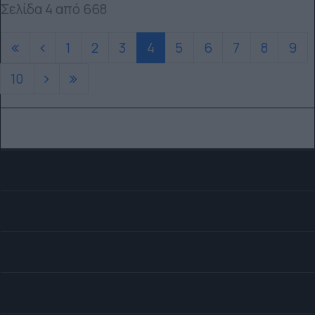
Σελίδα 4 από 668
1
2
3
4
5
6
7
8
9
10