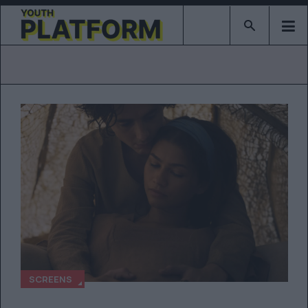
Type 2 or mor
SCREENS