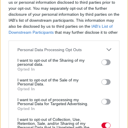
us or personal information disclosed to third parties prior to
your opt-out. You may separately opt-out of the further
disclosure of your personal information by third parties on the
IAB’s list of downstream participants. This information may
also be disclosed by us to third parties on the
IAB’s List of
Downstream Participants
that may further disclose it to other
SCREENS
third parties.
Elon Musk και "Citizen Vigilante": Πώς μία
Personal Data Processing Opt Outs
ταινία έγινε εργαλείο για πολιτική καμπάνια
I want to opt-out of the Sharing of my
personal data.
Opted In
By
Κλέλια Φατούρου
07.07.2026
I want to opt-out of the Sale of my
Personal Data.
Opted In
I want to opt-out of processing my
Personal Data for Targeted Advertising.
Opted In
I want to opt-out of Collection, Use,
Retention, Sale, and/or Sharing of my
Personal Data that Is Unrelated with the