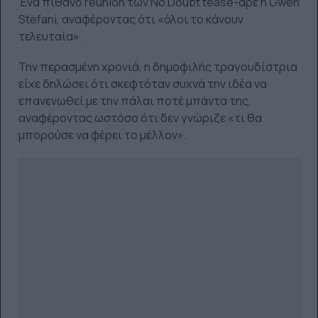
Ένα πιθανό reunion των No Doubt tease-αρε η Gwen
Stefani, αναφέροντας ότι «όλοι το κάνουν
τελευταία».
Την περασμένη χρονιά, η δημοφιλής τραγουδίστρια
είχε δηλώσει ότι σκεφτόταν συχνά την ιδέα να
επανενωθεί με την πάλαι ποτέ μπάντα της,
αναφέροντας ωστόσο ότι δεν γνώριζε «τι θα
μπορούσε να φέρει το μέλλον».