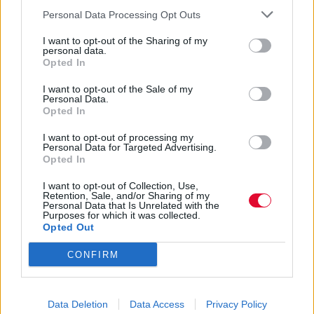
ΠΡΟΗΓΟΎΜΕΝΟ ΆΡΘΡΟ: Η BJÖRK ΑΠΟΚΑΛΎΠΤΕΙ ΤΟ
ΕΠΌΜΕΝΟ ΆΡΘΡΟ: 
ΠΡΟΗΓ
ΕΠΌΜΕΝΟ
Personal Data Processing Opt Outs
I want to opt-out of the Sharing of my
personal data.
0 SHARE
Opted In
facebook
messenger
twitter
I want to opt-out of the Sale of my
whatsapp
email
Personal Data.
Opted In
Ακολούθησε το platform.gr στο Google News και μάθε
I want to opt-out of processing my
Personal Data for Targeted Advertising.
πρώτος όλα τα τελευταία trends
Opted In
I want to opt-out of Collection, Use,
Retention, Sale, and/or Sharing of my
Personal Data that Is Unrelated with the
BEST OF NETWORK
Purposes for which it was collected.
Opted Out
CONFIRM
Data Deletion
Data Access
Privacy Policy