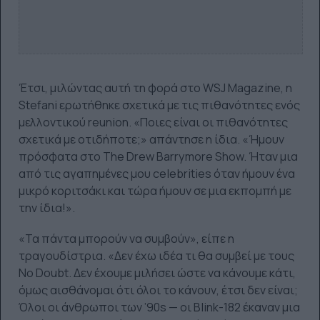
Έτσι, μιλώντας αυτή τη φορά στο WSJ Magazine, η
Stefani ερωτήθηκε σχετικά με τις πιθανότητες ενός
μελλοντικού reunion. «Ποιες είναι οι πιθανότητες
σχετικά με οτιδήποτε;» απάντησε η ίδια. «Ήμουν
πρόσφατα στο The Drew Barrymore Show. Ήταν μια
από τις αγαπημένες μου celebrities όταν ήμουν ένα
μικρό κοριτσάκι και τώρα ήμουν σε μια εκπομπή με
την ίδια!».
«Τα πάντα μπορούν να συμβούν», είπε η
τραγουδίστρια. «Δεν έχω ιδέα τι θα συμβεί με τους
No Doubt. Δεν έχουμε μιλήσει ώστε να κάνουμε κάτι,
όμως αισθάνομαι ότι όλοι το κάνουν, έτσι δεν είναι;
Όλοι οι άνθρωποι των ’90s — οι Blink-182 έκαναν μια