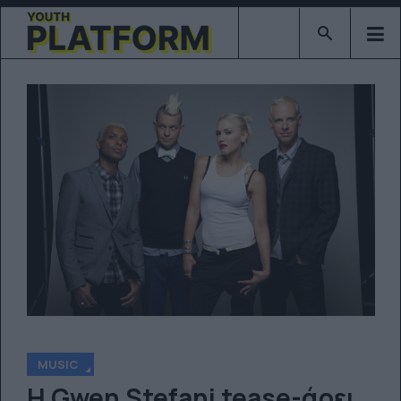
Type 2 or mor
MUSIC
Η Gwen Stefani tease-άρει