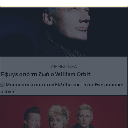
ΔΙΕΘΝΗ ΝΕΑ
Έφυγε από τη ζωή ο William Orbit
Μουσικά νέα από την Ελλάδα και τη διεθνή μουσική
σκηνή