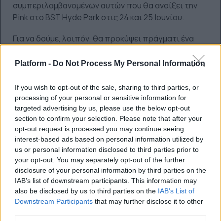
συμπεριλαμβανομένων αυτών που θα ανοίξει την
Pink στο BST Hyde Park στις 24 και 25 Ιουνίου.
Για να δούμε, λοιπόν, θα προκύψει πράγματι ένα
reunion των No Doubt το επόμενο διάστημα;
Platform -
Do Not Process My Personal Information
If you wish to opt-out of the sale, sharing to third parties, or
processing of your personal or sensitive information for
targeted advertising by us, please use the below opt-out
section to confirm your selection. Please note that after your
opt-out request is processed you may continue seeing
interest-based ads based on personal information utilized by
us or personal information disclosed to third parties prior to
your opt-out. You may separately opt-out of the further
disclosure of your personal information by third parties on the
IAB’s list of downstream participants. This information may
Πηγή
also be disclosed by us to third parties on the
IAB’s List of
Downstream Participants
that may further disclose it to other
third parties.