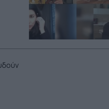
υδούν