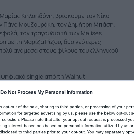
Μαρίας Κηλαηδόνη, βρίσκουμε τον Νίκο
ον Πάνο Μουζουράκη, τον Δημήτρη Μπάση,
εφαλά, τον τραγουδιστή των Melises
ρη με τη Μαρίζα Ρίζου, δύο νεότερες
πολύ ανάμεσα στους φίλους του ελληνικού
 ψηφιακό single από τη Walnut
ετείχαν αφιλοκερδώς, τα δε κέρδη από τις
είας για την αγορά νοσηλευτικού υλικού
-
Do Not Process My Personal Information
ού.
to opt-out of the sale, sharing to third parties, or processing of your per
formation for targeted advertising by us, please use the below opt-out s
r selection. Please note that after your opt-out request is processed y
eing interest-based ads based on personal information utilized by us or
disclosed to third parties prior to your opt-out. You may separately opt-