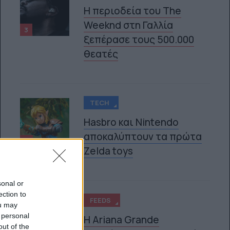
Η περιοδεία του The
Weeknd στη Γαλλία
3
ξεπέρασε τους 500.000
θεατές
TECH
Hasbro και Nintendo
αποκαλύπτουν τα πρώτα
4
Zelda toys
sonal or
ection to
FEEDS
ou may
 personal
Η Ariana Grande
out of the