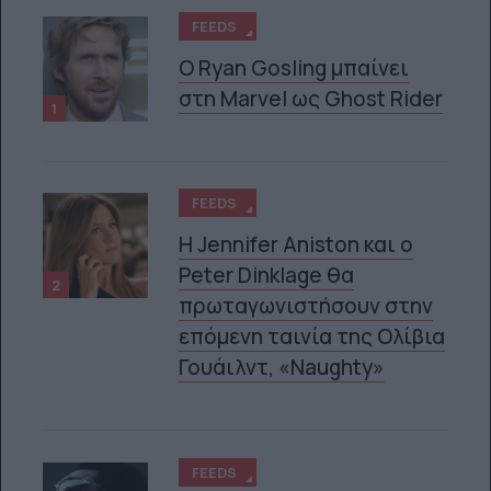
FEEDS
Ο Ryan Gosling μπαίνει
στη Marvel ως Ghost Rider
1
FEEDS
Η Jennifer Aniston και ο
Peter Dinklage θα
2
πρωταγωνιστήσουν στην
επόμενη ταινία της Ολίβια
Γουάιλντ, «Naughty»
FEEDS