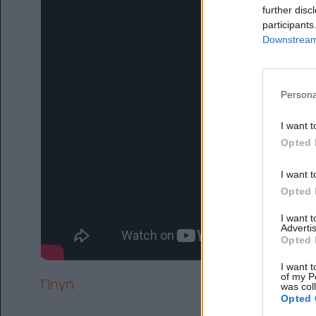
further disc
participants
Downstream 
Persona
I want t
Opted 
I want t
Opted 
I want 
Advertis
Opted 
I want t
of my P
Πηγή
was col
Opted 