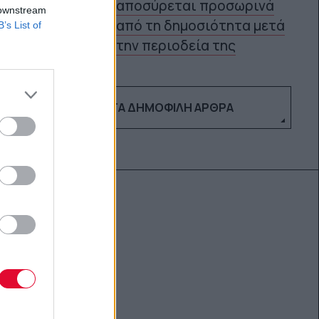
αποσύρεται προσωρινά
 downstream
5
από τη δημοσιότητα μετά
B’s List of
την περιοδεία της
ΔΕΣ ΤΑ ΔΗΜΟΦΙΛΉ ΆΡΘΡΑ