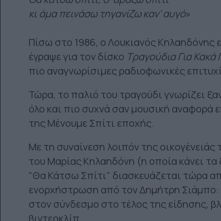
κι άμα πεινάσω τηγανίζω καν’ αυγό
»
Πίσω στο 1986, ο Λουκιανός Κηλαηδόνης ε
έγραψε για τον δίσκο
Τραγούδια Για Κακά 
πιο αναγνωρίσιμες ραδιοφωνικές επιτυχί
Τώρα, το παλιό του τραγούδι γνωρίζει ξα
όλο και πιο συχνά σαν μουσική αναφορά 
της Μένουμε Σπίτι εποχής.
Με τη συναίνεση λοιπόν της οικογένειάς 
του Μαρίας Κηλαηδόνη (η οποία κάνει τα
"Θα Κάτσω Σπίτι" διασκευάζεται τώρα απ
ενορχήστρωση από τον Δημήτρη Σιάμπο: 
στον σύνδεσμο στο τέλος της είδησης, β
βιντεοκλίπ.