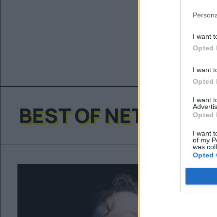
Persona
I want t
Opted 
I want t
Opted 
I want 
BEST OF NETWORK
Advertis
Opted 
I want t
of my P
was col
Opted 