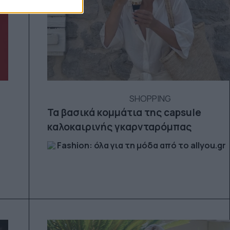
SHOPPING
Τα βασικά κομμάτια της capsule
καλοκαιρινής γκαρνταρόμπας
Fashion: όλα για τη μόδα από το allyou.gr