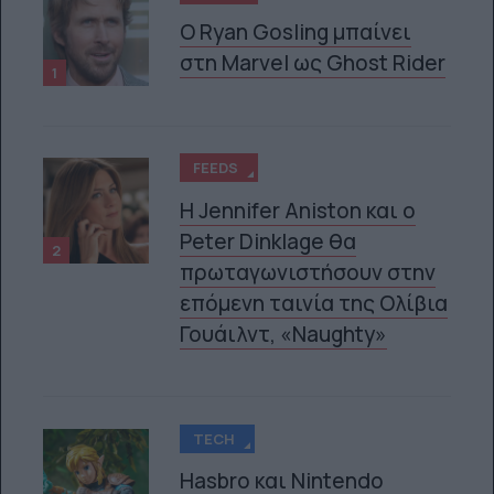
Ο Ryan Gosling μπαίνει
στη Marvel ως Ghost Rider
1
 RIVER PARTY: ΦΈΤΟΣ ΌΛΑ ΑΛΛΆΖΟΥΝ!
FEEDS
Η Jennifer Aniston και ο
Peter Dinklage θα
2
πρωταγωνιστήσουν στην
επόμενη ταινία της Ολίβια
Γουάιλντ, «Naughty»
TECH
Hasbro και Nintendo