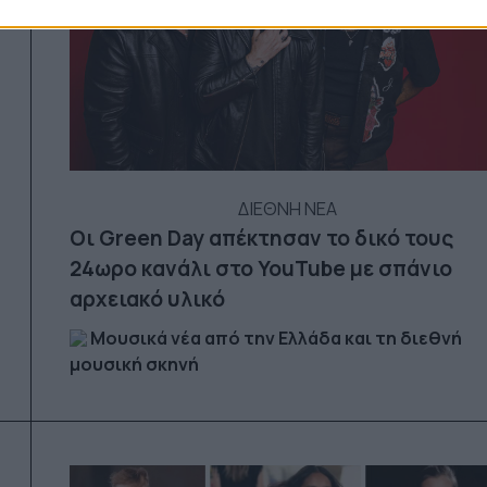
ΔΙΕΘΝΗ ΝΕΑ
Οι Green Day απέκτησαν το δικό τους
24ωρο κανάλι στο YouTube με σπάνιο
αρχειακό υλικό
Μουσικά νέα από την Ελλάδα και τη διεθνή
μουσική σκηνή