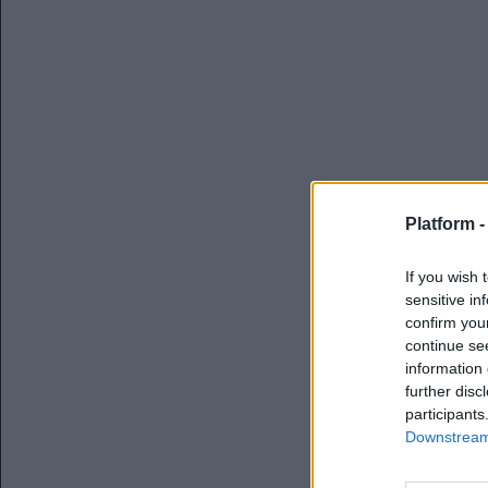
Platform 
If you wish 
sensitive in
confirm you
continue se
information 
further disc
participants
Downstream 