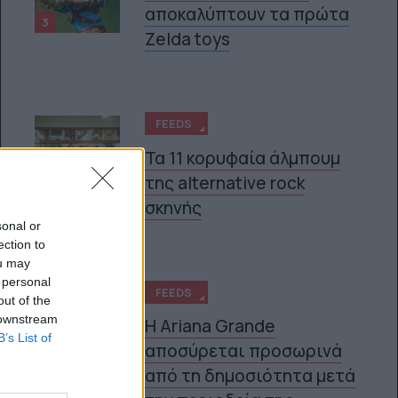
αποκαλύπτουν τα πρώτα
3
Zelda toys
FEEDS
Τα 11 κορυφαία άλμπουμ
της alternative rock
4
σκηνής
sonal or
ection to
ou may
 personal
FEEDS
out of the
 downstream
Η Ariana Grande
B’s List of
αποσύρεται προσωρινά
5
από τη δημοσιότητα μετά