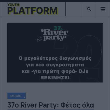
Type 2 or mor
MUSIC
37o River Party: Φέτος όλα