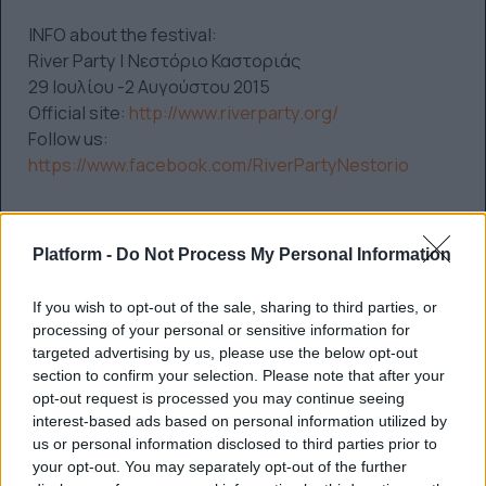
INFO about the festival:
River Party | Νεστόριο Καστοριάς
29 Ιουλίου -2 Αυγούστου 2015
Official site:
http://www.riverparty.org/
Follow us:
https://www.facebook.com/RiverPartyNestorio
ΠΡΟΗΓΟΎΜΕΝΟ ΆΡΘΡΟ: ΕΊΝΑΙ Ο PHARRELL... ΜΈΤ
ΕΠΌΜΕΝΟ ΆΡΘΡΟ:
ΠΡΟΗΓ
ΕΠΌΜΕΝΟ
Platform -
Do Not Process My Personal Information
If you wish to opt-out of the sale, sharing to third parties, or
0 SHARE
processing of your personal or sensitive information for
facebook
messenger
twitter
targeted advertising by us, please use the below opt-out
section to confirm your selection. Please note that after your
whatsapp
email
opt-out request is processed you may continue seeing
Ακολούθησε το platform.gr στο Google News και μάθε
interest-based ads based on personal information utilized by
us or personal information disclosed to third parties prior to
πρώτος όλα τα τελευταία trends
your opt-out. You may separately opt-out of the further