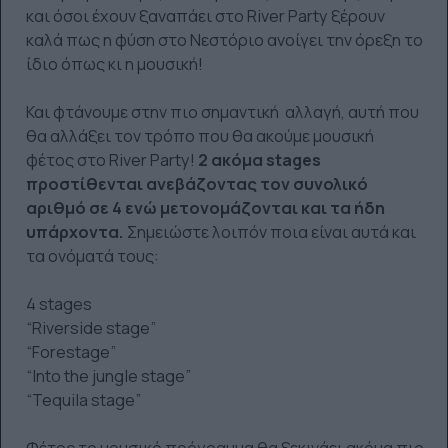
και όσοι έχουν ξαναπάει στο River Party ξέρουν
καλά πως η φύση στο Νεστόριο ανοίγει την όρεξη το
ίδιο όπως κι η μουσική!
Και φτάνουμε στην πιο σημαντική αλλαγή, αυτή που
θα αλλάξει τον τρόπο που θα ακούμε μουσική
φέτος στο River Party!
2 ακόμα stages
προστίθενται ανεβάζοντας τον συνολικό
αριθμό σε 4 ενώ μετονομάζονται και τα ήδη
υπάρχοντα.
Σημειώστε λοιπόν ποια είναι αυτά και
τα ονόματά τους:
4 stages
“Riverside stage”
“Forestage”
“Into the jungle stage”
“Tequila stage”
Φέτος το μουσικό πρόγραμμα θα ξεκινάει ακόμα πιο