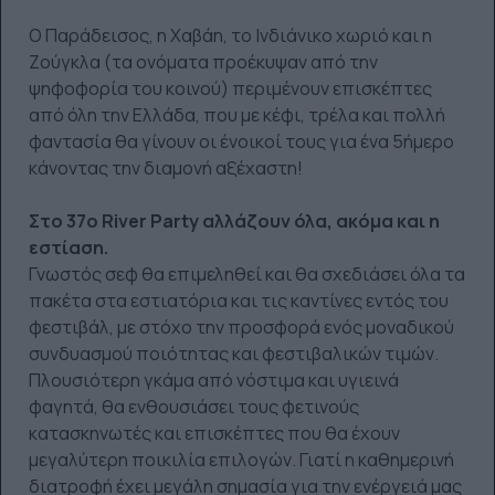
Ο Παράδεισος, η Χαβάη, το Ινδιάνικο χωριό και η
Ζούγκλα (τα ονόματα προέκυψαν από την
ψηφοφορία του κοινού) περιμένουν επισκέπτες
από όλη την Ελλάδα, που με κέφι, τρέλα και πολλή
φαντασία θα γίνουν οι ένοικοί τους για ένα 5ήμερο
κάνοντας την διαμονή αξέχαστη!
Στο 37ο River Party αλλάζουν όλα, ακόμα και η
εστίαση.
Γνωστός σεφ θα επιμεληθεί και θα σχεδιάσει όλα τα
πακέτα στα εστιατόρια και τις καντίνες εντός του
φεστιβάλ, με στόχο την προσφορά ενός μοναδικού
συνδυασμού ποιότητας και φεστιβαλικών τιμών.
Πλουσιότερη γκάμα από νόστιμα και υγιεινά
φαγητά, θα ενθουσιάσει τους φετινούς
κατασκηνωτές και επισκέπτες που θα έχουν
μεγαλύτερη ποικιλία επιλογών. Γιατί η καθημερινή
διατροφή έχει μεγάλη σημασία για την ενέργειά μας