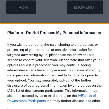
ΠΡΟΗΓΟΎΜΕΝΟ ΆΡΘΡΟ: (ΕΓΧΏΡΙΟΙ) ΚΑΛΛΙΤΈΧΝΕ
ΕΠΌΜΕΝΟ ΆΡΘΡΟ: 
ΠΡΟΗΓ
ΕΠΌΜΕΝΟ
0 SHARE
facebook
messenger
twitter
Platform -
Do Not Process My Personal Information
whatsapp
email
Ακολούθησε το platform.gr στο Google News και μάθε
If you wish to opt-out of the sale, sharing to third parties, or
processing of your personal or sensitive information for
targeted advertising by us, please use the below opt-out
πρώτος όλα τα τελευταία trends
section to confirm your selection. Please note that after your
opt-out request is processed you may continue seeing
interest-based ads based on personal information utilized by
us or personal information disclosed to third parties prior to
BEST OF NETWORK
your opt-out. You may separately opt-out of the further
disclosure of your personal information by third parties on the
IAB’s list of downstream participants. This information may
also be disclosed by us to third parties on the
IAB’s List of
Downstream Participants
that may further disclose it to other
third parties.