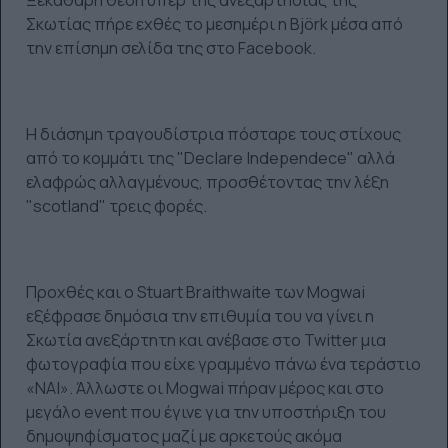
Σκωτίας πήρε εχθές το μεσημέρι η Björk μέσα από
την επίσημη σελίδα της στο Facebook.
Η διάσημη τραγουδίστρια πόσταρε τους στίχους
από το κομμάτι της "Declare Independece" αλλά
ελαφρώς αλλαγμένους, προσθέτοντας την λέξη
"scotland" τρεις φορές.
Προχθές και ο Stuart Braithwaite των Mogwai
εξέφρασε δημόσια την επιθυμία του να γίνει η
Σκωτία ανεξάρτητη και ανέβασε στο Twitter μια
φωτογραφία που είχε γραμμένο πάνω ένα τεράστιο
«ΝΑΙ». Άλλωστε οι Mogwai πήραν μέρος και στο
μεγάλο event που έγινε για την υποστήριξη του
δημοψηφίσματος μαζί με αρκετούς ακόμα