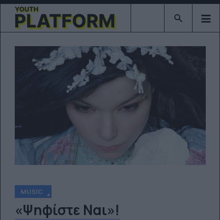
Type 2 or mor
MUSIC
«Ψηφίστε Ναι»!