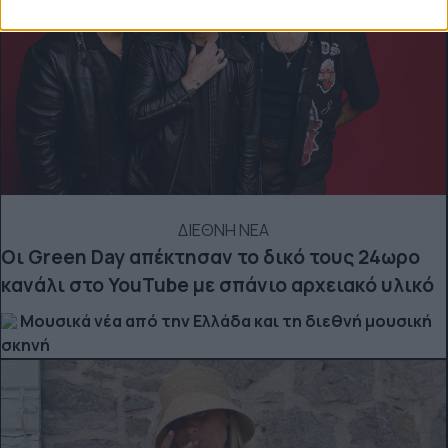
ΔΙΕΘΝΗ ΝΕΑ
Οι Green Day απέκτησαν το δικό τους 24ωρο
κανάλι στο YouTube με σπάνιο αρχειακό υλικό
Μουσικά νέα από την Ελλάδα και τη διεθνή μουσική
σκηνή