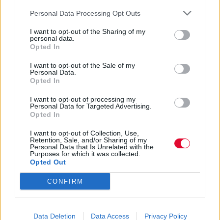
Personal Data Processing Opt Outs
I want to opt-out of the Sharing of my
personal data.
Opted In
I want to opt-out of the Sale of my
Personal Data.
Opted In
I want to opt-out of processing my
Personal Data for Targeted Advertising.
Opted In
ΔΙΕΘΝΗ ΝΕΑ
Έφυγε από τη ζωή ο William Orbit
I want to opt-out of Collection, Use,
Retention, Sale, and/or Sharing of my
Personal Data that Is Unrelated with the
Μουσικά νέα από την Ελλάδα και τη διεθνή μουσική
Purposes for which it was collected.
σκηνή
Opted Out
CONFIRM
Data Deletion
Data Access
Privacy Policy