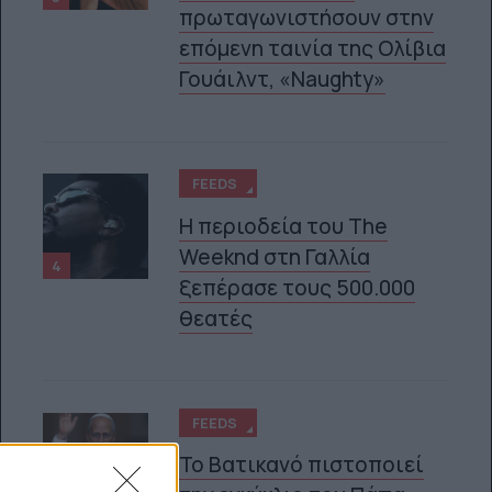
πρωταγωνιστήσουν στην
επόμενη ταινία της Ολίβια
Γουάιλντ, «Naughty»
FEEDS
Η περιοδεία του The
Weeknd στη Γαλλία
4
ξεπέρασε τους 500.000
θεατές
FEEDS
Το Βατικανό πιστοποιεί