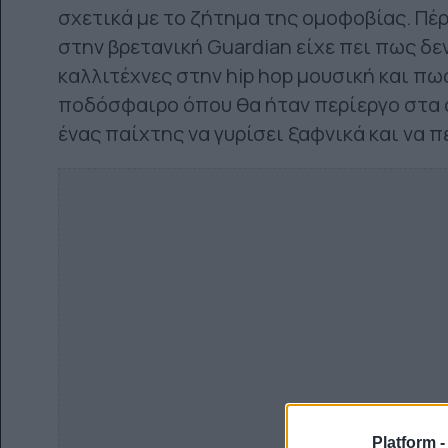
σχετικά με το ζήτημα της ομοφοβίας. Πέρ
στην βρετανική Guardian είχε πει πως δ
καλλιτέχνες στην hip hop μουσική και πως
ποδόσφαιρο όπου θα ήταν περίεργο στα
ένας παίχτης να γυρίσει ξαφνικά και να π
Platform 