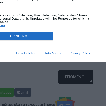
ing.
In
o opt-out of Collection, Use, Retention, Sale, and/or Sharing
ersonal Data that Is Unrelated with the Purposes for which it
lected.
Out
CONFIRM
ιος έχει αρκετούς gay φίλους και ότι δεν
Data Deletion
Data Access
Privacy Policy
ΘΕΊΤΕ ΤΟ SONGS OF INNOCENCE ΑΠΌ ΤΟ ΚΙΝΗΤΌ ΣΑΣ;
ΕΠΌΜΕΝΟ ΆΡΘΡΟ: ΜΙ
ΕΠΌΜΕΝΟ
atsapp
email
 πρώτος όλα τα τελευταία trends