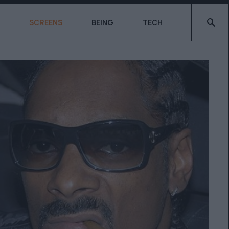
Type 2 o
SCREENS
BEING
TECH