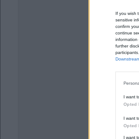
If you wish 
sensitive in
confirm you
continue se
information 
further disc
participants
Downstream 
Persona
I want t
Opted 
I want t
Opted 
I want 