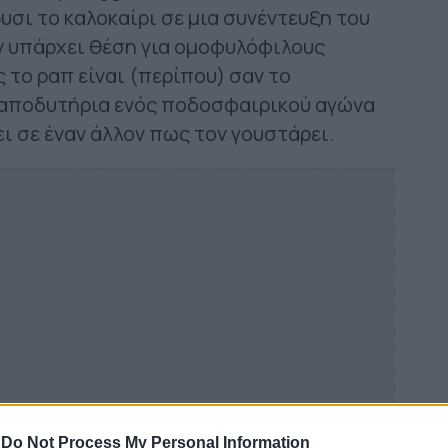
υσι το καλοκαίρι σε μια συνέντευξη του
εν υπάρχει θέση για ομοφυλόφιλους
 το ραπ είναι (περίπου) σαν το
 αποδυτήρια ενός ποδοσφαιρικού αγώνα
ει σε έναν άλλον πως τον γουστάρει.
-
Do Not Process My Personal Information