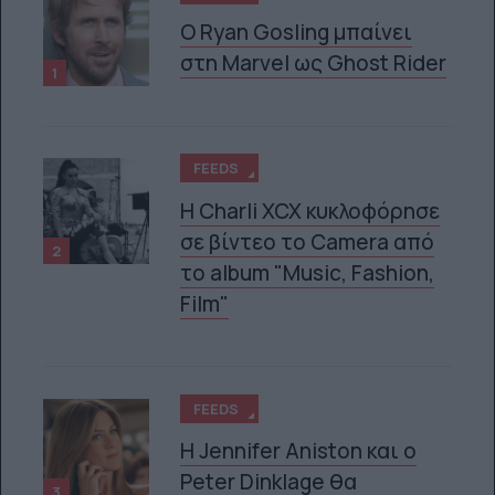
Ο Ryan Gosling μπαίνει
στη Marvel ως Ghost Rider
1
FEEDS
H Charli XCX κυκλοφόρησε
σε βίντεο το Camera από
2
το album "Music, Fashion,
Film"
FEEDS
Η Jennifer Aniston και ο
Peter Dinklage θα
3