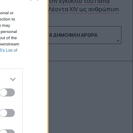
την εγκύκλιο του Πάπα
5
Λέοντα XIV ως ανθρώπινη
sonal or
ection to
ou may
 personal
ΔΕΣ ΤΑ ΔΗΜΟΦΙΛΉ ΆΡΘΡΑ
out of the
 downstream
B’s List of