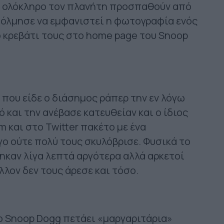
 σε ολόκληρο τον πλανήτη προσπαθούν από
τόλμησε να εμφανιστεί η φωτογραφία ενός
 κρεβάτι τους στο home page του Snoop
ο που είδε ο διάσημος ράπερ την εν λόγω
και την ανέβασε κατευθείαν και ο ίδιος
 και στο Twitter πακέτο με ένα
γο ούτε πολύ τους σκυλόβρισε. Φυσικά το
καν λίγα λεπτά αργότερα αλλά αρκετοί
άλλον δεν τους άρεσε και τόσο.
 ο Snoop Dogg πετάει «μαργαριτάρια»