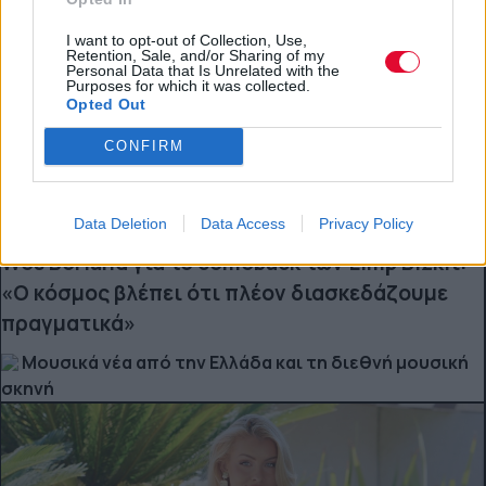
I want to opt-out of Collection, Use,
Retention, Sale, and/or Sharing of my
Personal Data that Is Unrelated with the
Purposes for which it was collected.
Opted Out
CONFIRM
Data Deletion
Data Access
Privacy Policy
ΔΙΕΘΝΗ ΝΕΑ
Wes Borland για το comeback των Limp Bizkit:
«Ο κόσμος βλέπει ότι πλέον διασκεδάζουμε
πραγματικά»
Μουσικά νέα από την Ελλάδα και τη διεθνή μουσική
σκηνή