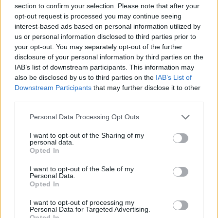
section to confirm your selection. Please note that after your
opt-out request is processed you may continue seeing
interest-based ads based on personal information utilized by
us or personal information disclosed to third parties prior to
your opt-out. You may separately opt-out of the further
disclosure of your personal information by third parties on the
IAB’s list of downstream participants. This information may
also be disclosed by us to third parties on the
IAB’s List of
ΔΙΕΘΝΗ ΝΕΑ
Downstream Participants
that may further disclose it to other
Ο παραγωγός του άλμπουμ "Iowa"
third parties.
αποκαλύπτει: «Οι Slipknot ήταν μια ανάσα από
Personal Data Processing Opt Outs
τη διάλυση»
I want to opt-out of the Sharing of my
Μουσικά νέα από την Ελλάδα και τη διεθνή μουσική
personal data.
Opted In
σκηνή
I want to opt-out of the Sale of my
Personal Data.
Opted In
I want to opt-out of processing my
Personal Data for Targeted Advertising.
Opted In