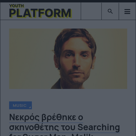
Type 2 or mor
MUSIC
Νεκρός βρέθηκε ο
σκηνοθέτης του Searching