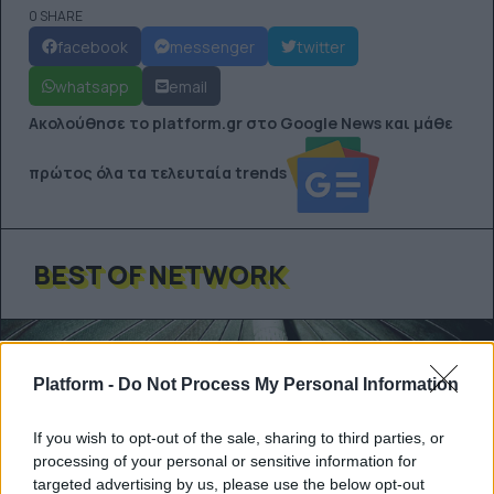
0 SHARE
facebook
messenger
twitter
whatsapp
email
Ακολούθησε το platform.gr στο Google News και μάθε
πρώτος όλα τα τελευταία trends
BEST OF NETWORK
Platform -
Do Not Process My Personal Information
If you wish to opt-out of the sale, sharing to third parties, or
processing of your personal or sensitive information for
targeted advertising by us, please use the below opt-out