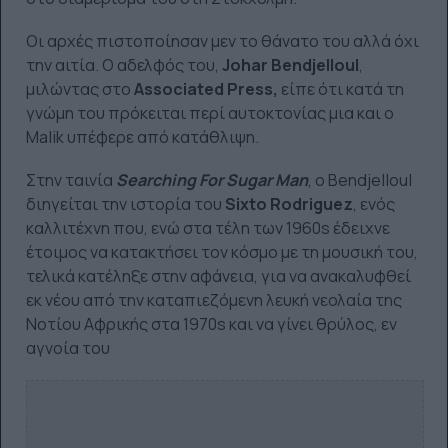
Οι αρχές πιστοποίησαν μεν το θάνατο του αλλά όχι
την αιτία. Ο αδελφός του,
Johar
Bendjelloul
,
μιλώντας στο
Associated Press,
είπε ότι κατά τη
γνώμη του πρόκειται περί αυτοκτονίας μια και ο
Malik υπέφερε από κατάθλιψη.
Στην ταινία
Searching For Sugar Man
, ο Bendjelloul
διηγείται την ιστορία του
Sixto Rodriguez
, ενός
καλλιτέχνη που, ενώ στα τέλη των 1960s έδειχνε
έτοιμος να κατακτήσει τον κόσμο με τη μουσική του,
τελικά κατέληξε στην αφάνεια, για να ανακαλυφθεί
εκ νέου από την καταπιεζόμενη λευκή νεολαία της
Νοτίου Αφρικής στα 1970s και να γίνει θρύλος, εν
αγνοία του