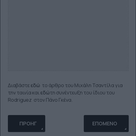
Διαβάστε
εδώ
το άρθρο του Μιχάλη Τσαντίλα για
την ταινία και
εδώ
τη συνέντευξη του ίδιου του
Rodriguez στον Πάνο Γκένα.
ΠΡΟΗΓΟΎΜΕΝΟ ΆΡΘΡΟ: Ο ΝΈΟΣ ΔΊΣΚΟΣ ΤΗΣ LANA 
ΕΠΌΜΕΝΟ ΆΡΘΡΟ: 
ΠΡΟΗΓ
ΕΠΌΜΕΝΟ