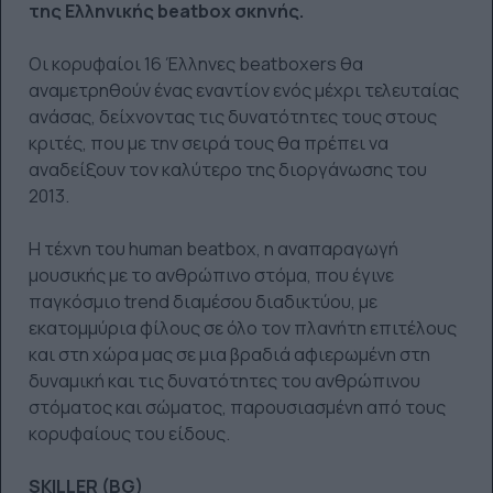
της Ελληνικής beatbox σκηνής.
Οι κορυφαίοι 16 Έλληνες beatboxers θα
αναμετρηθούν ένας εναντίον ενός μέχρι τελευταίας
ανάσας, δείχνοντας τις δυνατότητες τους στους
κριτές, που με την σειρά τους θα πρέπει να
αναδείξουν τον καλύτερο της διοργάνωσης του
2013.
Η τέχνη του human beatbox, η αναπαραγωγή
μουσικής με το ανθρώπινο στόμα, που έγινε
παγκόσμιο trend διαμέσου διαδικτύου, με
εκατομμύρια φίλους σε όλο τον πλανήτη επιτέλους
και στη χώρα μας σε μια βραδιά αφιερωμένη στη
δυναμική και τις δυνατότητες του ανθρώπινου
στόματος και σώματος, παρουσιασμένη από τους
κορυφαίους του είδους.
SKILLER (BG)