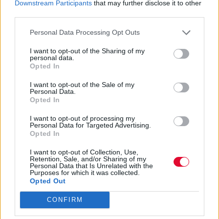
Rymhes, Snoop Doogy Dog, Lords of the
Downstream Participants
that may further disclose it to other
Underground κ.α.
third parties.
Personal Data Processing Opt Outs
Όλοι οι κριτές θα παρουσιάσουν showcases
ανάμεσα στα μάχες των 16 και των ημιτελικών. Την
I want to opt-out of the Sharing of my
personal data.
παρουσίαση της βραδιάς έχουν αναλάβει ο Medicin1
Opted In
και ο beatboxer El Pap Chico δημιουργός του
beatboxgreece.com.
I want to opt-out of the Sale of my
Personal Data.
Opted In
I want to opt-out of processing my
Personal Data for Targeted Advertising.
Opted In
I want to opt-out of Collection, Use,
Retention, Sale, and/or Sharing of my
Personal Data that Is Unrelated with the
Purposes for which it was collected.
Opted Out
CONFIRM