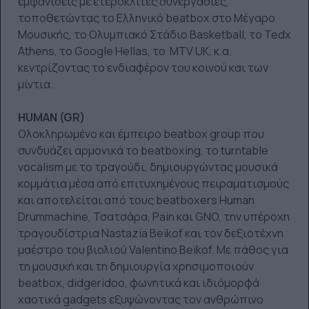
εμφανίσεις με ετερόκλιτες συνεργασίες,
τοποθετώντας το Ελληνικό beatbox στο Μέγαρο
Μουσικής, το Ολυμπιακό Στάδιο Basketball, το Tedx
Athens, το Google Hellas, το MTV UK, κ.α.
κεντρίζοντας το ενδιαφέρον του κοινού και των
μίντια.
HUMAN (GR)
Ολοκληρωμένο και έμπειρο beatbox group που
συνδυάζει αρμονικά το beatboxing, το turntable
vocalism με το τραγούδι, δημιουργώντας μουσικά
κομμάτια μέσα από επιτυχημένους πειραματισμούς
και αποτελείται από τους beatboxers Human
Drummachine, Τσατσάρα, Pain και GNO, την υπέροχη
τραγουδίστρια Nastazia Beikof και τον δεξιοτέχνη
μαέστρο του βιολιού Valentino Beikof. Mε πάθος για
τη μουσική και τη δημιουργία χρησιμοποιούν
beatbox, didgeridoo, φωνητικά και ιδιόμορφά
χαοτικά gadgets εξυψώνοντας τον ανθρώπινο