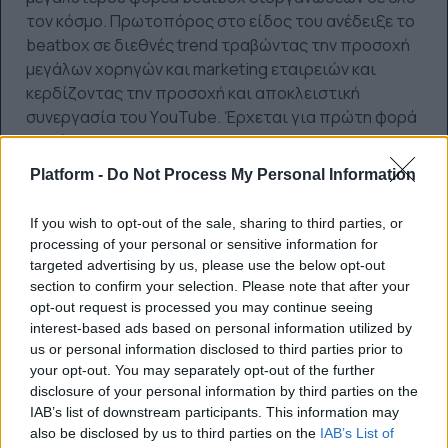
τον κόσμο. Πρωτοπόρος στο είδος του ανέδειξε το
beatbox σε διεθνές trend τραβώντας την προσοχή
μεγάλων χορηγών και marketing εταιρειών και
κερδίζοντας την προσοχή και αποκλειστική
συνεργασία του ΥouTube. Έρχεται για πρώτη φορά
τη χώρα μας.
Platform -
Do Not Process My Personal Information
Bitman (GR)
Tρίτος κριτής ο έμπειρος Έλληνας beatboxer, μέλος
If you wish to opt-out of the sale, sharing to third parties, or
των Word Of Mouth, μετρά τρείς διεθνής
processing of your personal or sensitive information for
συμμετοχές σε διοργανώσεις Βeatbox Battle (Splash
targeted advertising by us, please use the below opt-out
Fest 2008, Beatbox Battle 2009, Nescafe Beatbox
section to confirm your selection. Please note that after your
Battle 2012). Καινοτόμος beatboxer από τα μέσα των
opt-out request is processed you may continue seeing
interest-based ads based on personal information utilized by
90’s έχει εμφανιστεί συν τις άλλοις στο πλαίσιο
us or personal information disclosed to third parties prior to
του Ελληνικού Φεστιβάλ, του Μεγάρου Μουσικής, το
your opt-out. You may separately opt-out of the further
American Beatbox Fest 2012 στη Νέα Υόρκη, το Tedx
disclosure of your personal information by third parties on the
Athens, το Google Hellas, το MTV UK, κ.α. Τέλος έχει
IAB’s list of downstream participants. This information may
προλογίσει συναυλιακά καλλιτέχνες όπως: Busta
also be disclosed by us to third parties on the
IAB’s List of