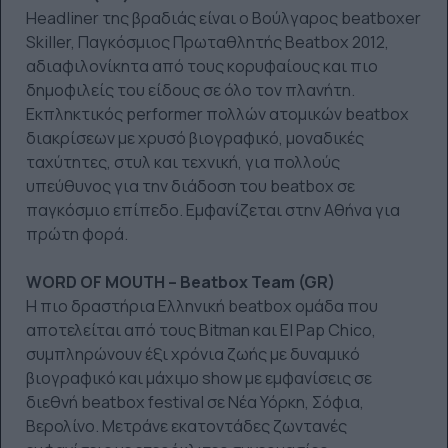
Headliner της βραδιάς είναι ο Βούλγαρος beatboxer
Skiller, Παγκόσμιος Πρωταθλητής Beatbox 2012,
αδιαφιλονίκητα από τους κορυφαίους και πιο
δημοφιλείς του είδους σε όλο τον πλανήτη.
Εκπληκτικός performer πολλών ατομικών beatbox
διακρίσεων με χρυσό βιογραφικό, μοναδικές
ταχύτητες, στυλ και τεχνική, για πολλούς
υπεύθυνος για την διάδοση του beatbox σε
παγκόσμιο επίπεδο. Εμφανίζεται στην Αθήνα για
πρώτη φορά.
WORD OF MOUTH – Beatbox Team (GR)
Η πιο δραστήρια Ελληνική beatbox ομάδα που
αποτελείται από τους Bitman και El Pap Chico,
συμπληρώνουν έξι χρόνια ζωής με δυναμικό
βιογραφικό και μάχιμο show με εμφανίσεις σε
διεθνή beatbox festival σε Νέα Υόρκη, Σόφια,
Βερολίνο. Μετράνε εκατοντάδες ζωντανές