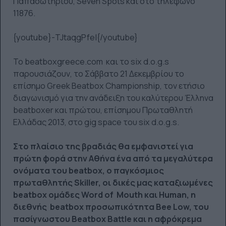
Παπασωτηρίου, Seven Spots και στο τηλέφωνο
11876.
{youtube}-TJtaqgPfeI{/youtube}
Το beatboxgreece.com και το six d.o.g.s
παρουσιάζουν, το Σάββατο 21 Δεκεμβρίου το
επίσημο Greek Beatbox Championship, τον ετήσιο
διαγωνισμό για την ανάδειξη του καλύτερου Έλληνα
beatboxer και πρώτου, επίσημου Πρωταθλητή
Ελλάδας 2013, στο gig space του six d.o.g.s.
Στο πλαίσιο της βραδιάς θα εμφανιστεί για
πρώτη φορά στην Αθήνα ένα από τα μεγαλύτερα
ονόματα του beatbox, o παγκόσμιος
πρωταθλητής Skiller, οι δικές μας καταξιωμένες
beatbox ομάδες Word of Mouth και Human, η
διεθνής beatbox προσωπικότητα Bee Low, του
πασίγνωστου Beatbox Battle και η αφρόκρεμα