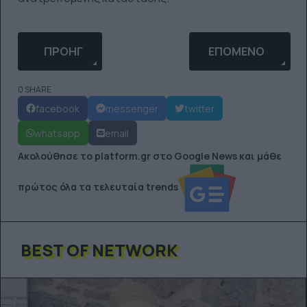
ΠΡΟΗΓΟΎΜΕΝΟ ΆΡΘΡΟ: ΣΥΝΈΝΤΕΥΞΗ CLUTCH: Ο
ΕΠΌΜΕΝΟ ΆΡΘΡΟ:
ΠΡΟΗΓ
ΕΠΌΜΕΝΟ
0 SHARE
facebook
messenger
twitter
whatsapp
email
Ακολούθησε το platform.gr στο Google News και μάθε
πρώτος όλα τα τελευταία trends
BEST OF NETWORK