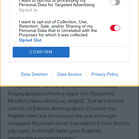
I want to opt-out of processing my
Personal Data for Targeted Advertising.
Opted In
I want to opt-out of Collection, Use,
Retention, Sale, and/or Sharing of my
Personal Data that Is Unrelated with the
Purposes for which it was collected.
Opted Out
CONFIRM
Data Deletion
Data Access
Privacy Policy
Η παράσταση Parklife χρησιμοποιεί τον ειδικά
διαμορφωμένο υπόγειο χώρο του ιδρύματος
Μιχάλης Κακογιάννης ως γκαράζ. Ένα αυτοκίνητο
γίνεται το βασικό σκηνογραφικό στοιχείο της
παράστασης και λειτουργεί σαν μια αυτόνομη
κινούμενη θεατρική σκηνή που καθιστά τους θεατές
μάρτυρες ή ηδονοβλεψίες μιας διαρκώς
ανατρεπόμενης κατάστασης.