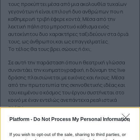
τους προκύπτει μέσα από μια ακολουθία τυχαίων
γεγονότων ή είναι επιλογή δυο ανθρώπων που η
καθημερινή τριβή έφερε κοντά; Μέσα από την
λεκτική πάλη στο μπροστινό κάθισμα ενός
αυτοκίνητου δυο χαρακτήρες ταξιδεύουν στα όριά
τους, ως άνθρωποι και ως επαγγελματίες.
Το τέλος θα τους βρει σώους ή όχι;
Σε αυτή την παράσταση όπου η θεατρική γλώσσα
συναντάει την κινηματογραφική, η δύναμη της live
δράσης πλαισιώνεται με εικόνες και ήχους. Μέσα
από την πρωτοτυπία της σκηνοθετικής ιδέας και
του κειμένου ο κόσμος του έργου συστήνεται στο
κοινό με έναν εντελώς ανεπάντεχα ρεαλιστικά
τρόπο.
Platform -
Do Not Process My Personal Information
If you wish to opt-out of the sale, sharing to third parties, or