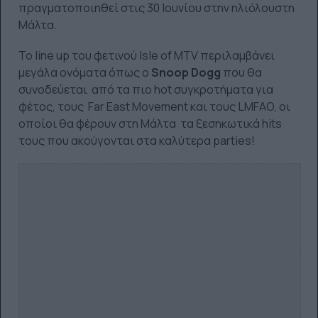
πραγματοποιηθεί στις 30 Ιουνίου στην ηλιόλουστη
Μάλτα.
Το line up του φετινού Isle of MTV περιλαμβάνει
μεγάλα ονόματα όπως ο
Snoop Dogg
που θα
συνοδεύεται από τα πιο hot συγκροτήματα για
φέτος, τους Far East Movement και τους LMFAO, οι
οποίοι θα φέρουν στη Μάλτα τα ξεσηκωτικά hits
τους που ακούγονται στα καλύτερα parties!