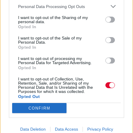
Personal Data Processing Opt Outs
I want to opt-out of the Sharing of my
personal data.
Opted In
Κάθε χρόνο κόσμος από όλη την Ευρώπη μαζεύεται
I want to opt-out of the Sale of my
Personal Data.
στην Πλατεία Il-Fosos στη Βαλέτα για το ξέφρενο
Opted In
party. Το Isle of MTV, μια από τις πιο cool
I want to opt-out of processing my
ευρωπαϊκές μουσικές εκδηλώσεις, είναι γνωστό για
Personal Data for Targeted Advertising.
την ανάδειξη μερικών από τα μεγαλύτερα ονόματα
Opted In
της διεθνούς μουσικής σκηνής.
I want to opt-out of Collection, Use,
Retention, Sale, and/or Sharing of my
Για να δηλώσετε συμμετοχή στους
Personal Data that Is Unrelated with the
Purposes for which it was collected.
superextrafantastic διαγωνισμούς, συμπληρώστε
Opted Out
το κουπόνι συμμετοχής στο διαγωνισμό που θα
βρείτε σε κάθε εστιατόριο Goody’s ή δηλώστε
CONFIRM
συμμετοχή στο
www.mtvgreece.gr/goodys
Data Deletion
Data Access
Privacy Policy