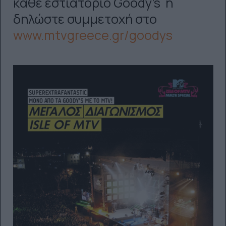
κάθε εστιατόριο Goody’s ή
δηλώστε συμμετοχή στο
www.mtvgreece.gr/goodys