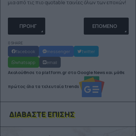
μια από τις πιο quotable ταινίες όλων των εποχών!
ΠΡΟΗΓΟΎΜΕΝΟ ΆΡΘΡΟ: THEY SHOOT PICTURES, DO
ΕΠΌΜΕΝΟ ΆΡΘΡΟ: 
ΠΡΟΗΓ
ΕΠΌΜΕΝΟ
0 SHARE
facebook
messenger
twitter
whatsapp
email
Ακολούθησε το platform.gr στο Google News και μάθε
πρώτος όλα τα τελευταία trends
ΔΙΑΒΆΣΤΕ ΕΠΊΣΗΣ