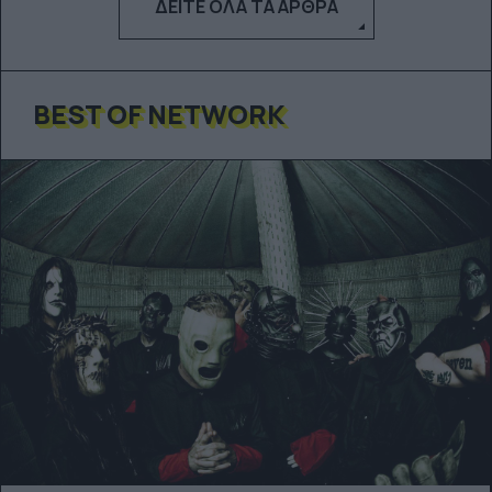
ΔΕΊΤΕ ΌΛΑ ΤΑ ΆΡΘΡΑ
BEST OF NETWORK