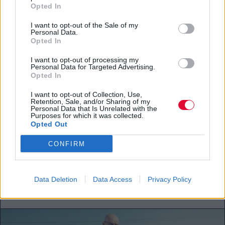
Opted In
I want to opt-out of the Sale of my
Personal Data.
Opted In
I want to opt-out of processing my
MOVIES & TV SHOWS
Personal Data for Targeted Advertising.
Opted In
Τι βλέπουμε μετά το ΡΙΦΙΦΙ; 6 κλασικές
I want to opt-out of Collection, Use,
ταινίες με ληστείες τραπεζών και
Retention, Sale, and/or Sharing of my
Personal Data that Is Unrelated with the
διαμαντιών
Purposes for which it was collected.
Opted Out
Από τον Αλέν Ντελόν μέχρι τον Ντένζελ
CONFIRM
Ουάσινγκτον, τον Στάνλεϊ Κιούμπρικ και
τον Σπάικ Λι, έξι...
Data Deletion
Data Access
Privacy Policy
Μάνος Νομικός