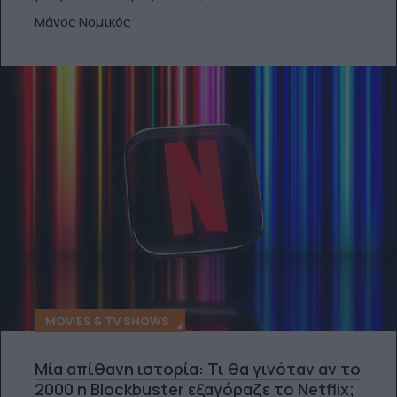
Μάνος Νομικός
MOVIES & TV SHOWS
Μία απίθανη ιστορία: Τι θα γινόταν αν το
2000 η Blockbuster εξαγόραζε το Netflix;