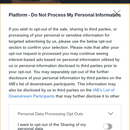
MOVIES & TV SHOWS
Platform -
Do Not Process My Personal Information
6 καθηλωτικά αστυνομικά δράματα και
ταινίες τρόμου από την Αργεντινή
If you wish to opt-out of the sale, sharing to third parties, or
processing of your personal or sensitive information for
Η χώρα της Νότιας Αμερικής έχει
targeted advertising by us, please use the below opt-out
section to confirm your selection. Please note that after your
πλούσια παράδοση στα αστυνομικά
opt-out request is processed you may continue seeing
δράματα, στο φανταστικό και στον...
interest-based ads based on personal information utilized by
us or personal information disclosed to third parties prior to
Μάνος Νομικός
your opt-out. You may separately opt-out of the further
disclosure of your personal information by third parties on the
IAB’s list of downstream participants. This information may
also be disclosed by us to third parties on the
IAB’s List of
Downstream Participants
that may further disclose it to other
third parties.
Personal Data Processing Opt Outs
I want to opt-out of the Sharing of my
personal data.