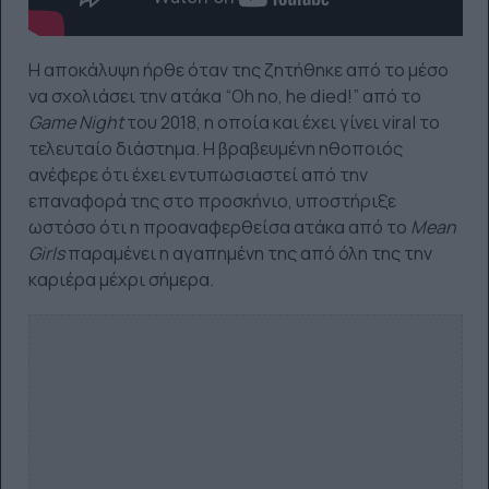
Η αποκάλυψη ήρθε όταν της ζητήθηκε από το μέσο
να σχολιάσει την ατάκα “Oh no, he died!” από το
Game
Night
του 2018, η οποία και έχει γίνει viral το
τελευταίο διάστημα. Η βραβευμένη ηθοποιός
ανέφερε ότι έχει εντυπωσιαστεί από την
επαναφορά της στο προσκήνιο, υποστήριξε
ωστόσο ότι η προαναφερθείσα ατάκα από το
Mean
Girls
παραμένει η αγαπημένη της από όλη της την
καριέρα μέχρι σήμερα.