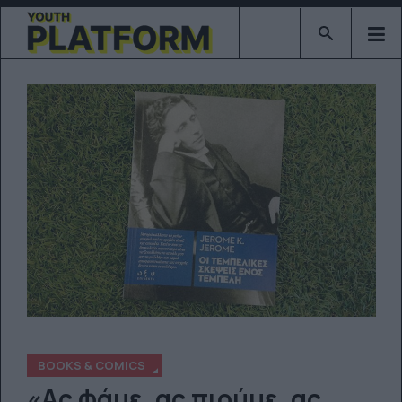
Type 2 or mor
BOOKS & COMICS
«Ας φάμε, ας πιούμε, ας