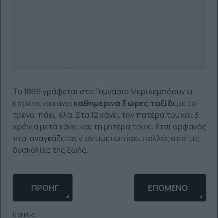
Το 1869 γράφεται στο Γυμνάσιο Μεριλεμπόουν κι
έπρεπε να κάνει
καθημερινά 3 ώρες ταξίδι
με το
τρένο, πάει-έλα. Στα 12 χάνει τον πατέρα του και 3
χρόνια μετά χάνει και τη μητέρα του κι έτσι ορφανός
πια, αναγκάζεται ν’ αντιμετωπίσει πολλές από τις
δυσκολίες της ζωής.
ΠΡΟΗΓΟΎΜΕΝΟ ΆΡΘΡΟ: ΈΝΑ ΑΠΌ ΤΑ ΠΙΟ ΣΗΜΑΝΤΙ
ΕΠΌΜΕΝΟ ΆΡΘΡΟ: 
ΠΡΟΗΓ
ΕΠΌΜΕΝΟ
0 SHARE