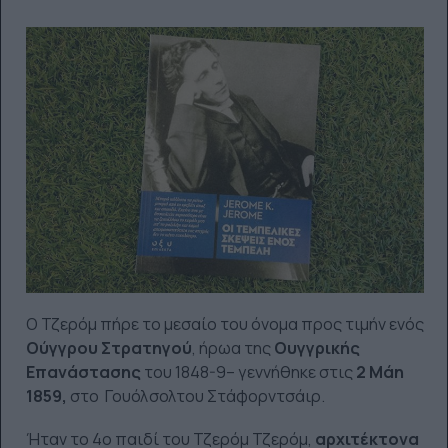
Ο Τζερόμ πήρε το μεσαίο του όνομα προς τιμήν ενός
Ούγγρου Στρατηγού
, ήρωα της
Ουγγρικής
Επανάστασης
του 1848-9– γεννήθηκε στις
2 Μάη
1859,
στο Γουόλσολτου Στάφορντσάιρ.
Ήταν το 4ο παιδί του Τζερόμ Τζερόμ,
αρχιτέκτονα