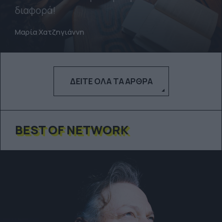
διαφορά!
Μαρία Χατζηγιάννη
ΔΕΊΤΕ ΌΛΑ ΤΑ ΆΡΘΡΑ
BEST OF NETWORK