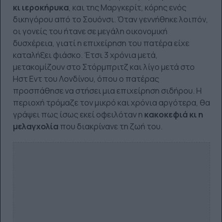
κι ιεροκήρυκα
, και της Μαργκερίτ, κόρης ενός
δικηγόρου από το Σουόνσι. Όταν γεννήθηκε λοιπόν,
οι γονείς του ήτανε σε μεγάλη οικονομική
δυσχέρεια, γιατί η επιχείρηση του πατέρα είχε
καταλήξει φιάσκο. Έτσι 3 χρόνια μετά,
μετακομίζουν στο Στόρμπριτζ και λίγο μετά στο
Ηστ Εντ του Λονδίνου, όπου ο πατέρας
προσπάθησε να στήσει μια επιχείρηση σιδήρου. Η
περιοχή τρόμαζε τον μικρό και χρόνια αργότερα, θα
γράψει πως ίσως εκεί οφειλόταν η
κακοκεφιά κι η
μελαγχολία
που διακρίνανε τη ζωή του.