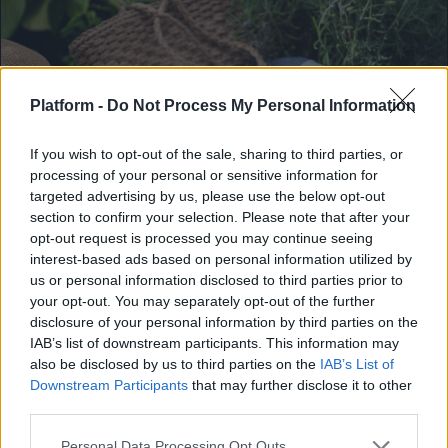
Platform -
Do Not Process My Personal Information
If you wish to opt-out of the sale, sharing to third parties, or
processing of your personal or sensitive information for
targeted advertising by us, please use the below opt-out
section to confirm your selection. Please note that after your
BOOKS & COMICS
opt-out request is processed you may continue seeing
interest-based ads based on personal information utilized by
us or personal information disclosed to third parties prior to
4 βιβλία που αξίζει να βάλεις στην
your opt-out. You may separately opt-out of the further
καλοκαιρινή wish-list σου
disclosure of your personal information by third parties on the
IAB’s list of downstream participants. This information may
Ιστορίες που κάνουν το καλοκαίρι σου
also be disclosed by us to third parties on the
IAB’s List of
ακόμα καλύτερο.
Downstream Participants
that may further disclose it to other
third parties.
Μαρία Χατζηγιάννη
Personal Data Processing Opt Outs