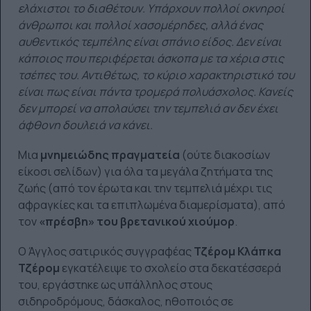
ελάχιστοι το διαθέτουν. Υπάρχουν πολλοί οκνηροί
άνθρωποι και πολλοί χασομέρηδες, αλλά ένας
αυθεντικός τεμπέλης είναι σπάνιο είδος. Δεν είναι
κάποιος που περιφέρεται άσκοπα με τα χέρια στις
τσέπες του. Αντιθέτως, το κύριο χαρακτηριστικό του
είναι πως είναι πάντα τρομερά πολυάσχολος. Κανείς
δεν μπορεί να απολαύσει την τεμπελιά αν δεν έχει
άφθονη δουλειά να κάνει.
Μια
μνημειώδης πραγματεία
(ούτε διακοσίων
είκοσι σελίδων) για όλα τα μεγάλα ζητήματα της
ζωής (από τον έρωτα και την τεμπελιά μέχρι τις
αφραγκίες και τα επιπλωμένα διαμερίσματα), από
τον
«πρέσβη» του βρετανικού χιούμορ
.
Ο Άγγλος σατιρικός συγγραφέας
Τζέρομ Κλάπκα
Τζέρομ
εγκατέλειψε το σχολείο στα δεκατέσσερά
του, εργάστηκε ως υπάλληλος στους
σιδηροδρόμους, δάσκαλος, ηθοποιός σε