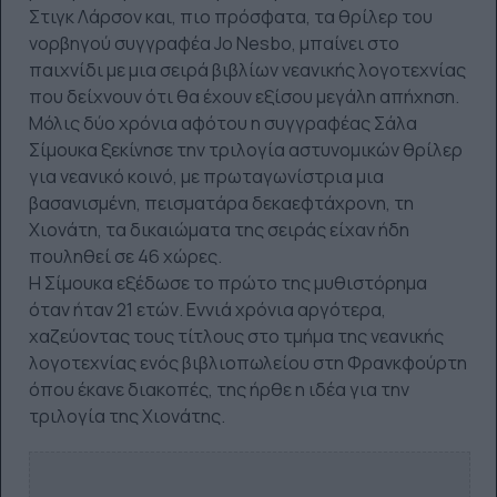
Στιγκ Λάρσον και, πιο πρόσφατα, τα θρίλερ του
νορβηγού συγγραφέα Jo Nesbo, μπαίνει στο
παιχνίδι με μια σειρά βιβλίων νεανικής λογοτεχνίας
που δείχνουν ότι θα έχουν εξίσου μεγάλη απήχηση.
Μόλις δύο χρόνια αφότου η συγγραφέας Σάλα
Σίμουκα ξεκίνησε την τριλογία αστυνομικών θρίλερ
για νεανικό κοινό, με πρωταγωνίστρια μια
βασανισμένη, πεισματάρα δεκαεφτάχρονη, τη
Χιονάτη, τα δικαιώματα της σειράς είχαν ήδη
πουληθεί σε 46 χώρες.
Η Σίμουκα εξέδωσε το πρώτο της μυθιστόρημα
όταν ήταν 21 ετών. Εννιά χρόνια αργότερα,
χαζεύοντας τους τίτλους στο τμήμα της νεανικής
λογοτεχνίας ενός βιβλιοπωλείου στη Φρανκφούρτη
όπου έκανε διακοπές, της ήρθε η ιδέα για την
τριλογία της Χιονάτης.