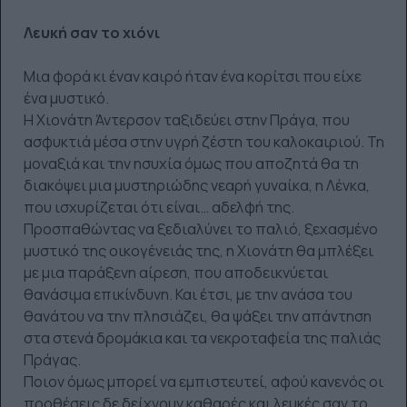
Λευκή σαν το χιόνι
Μια φορά κι έναν καιρό ήταν ένα κορίτσι που είχε
ένα μυστικό.
Η Χιονάτη Άντερσον ταξιδεύει στην Πράγα, που
ασφυκτιά μέσα στην υγρή ζέστη του καλοκαιριού. Τη
μοναξιά και την ησυχία όμως που αποζητά θα τη
διακόψει μια μυστηριώδης νεαρή γυναίκα, η Λένκα,
που ισχυρίζεται ότι είναι… αδελφή της.
Προσπαθώντας να ξεδιαλύνει το παλιό, ξεχασμένο
μυστικό της οικογένειάς της, η Χιονάτη θα μπλέξει
με μια παράξενη αίρεση, που αποδεικνύεται
θανάσιμα επικίνδυνη. Και έτσι, με την ανάσα του
θανάτου να την πλησιάζει, θα ψάξει την απάντηση
στα στενά δρομάκια και τα νεκροταφεία της παλιάς
Πράγας.
Ποιον όμως μπορεί να εμπιστευτεί, αφού κανενός οι
προθέσεις δε δείχνουν καθαρές και λευκές σαν το