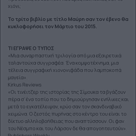
χιόνι;
Το τρίτο βιβλίο με τίτλο Μαύρη σαν τον έβενο θα
κυκλοφορήσει τον Μάρτιο του 2015.
ΤΙ ΕΓΡΑΨΕ Ο ΤΥΠΟΣ
«Μια συναρπαστική τριλογία από μια εξαιρετικά
ταλαντούχα συγγραφέα. Ένα κομψοτέχνημα, μια
τέλεια συγγραφική χιονονιφάδα που λαμποκοπά
μαγεία».
Kirkus Reviews
«Οι τινέιτζερ της ιστορίας της Σίμουκα τα βγάζουν
πέρα σ’ ένα τοπίο που το δημιούργησαν ενήλικες και
μετά το εγκατέλειψαν, κρύο σαν τον σκανδιναβικό
χειμώνα. Ο ζεστός πυρήνας στο κέντρο του είναι το
δίκτυο αλληλοβοήθειας που αναπτύσσουν. Οι φαν
του Νέσμπο και του Λάρσον δε θα απογοητευτούν».
Publishers Weekly