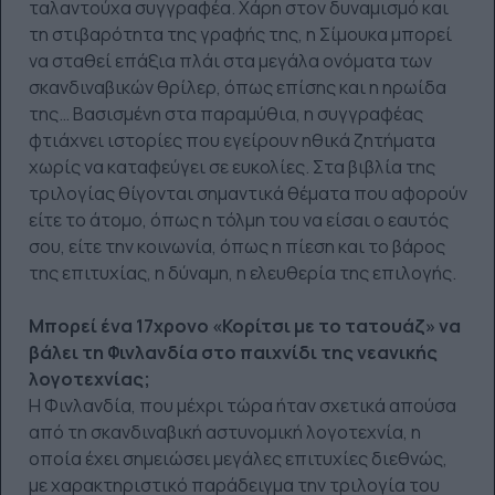
ταλαντούχα συγγραφέα. Χάρη στον δυναμισμό και
τη στιβαρότητα της γραφής της, η Σίμουκα μπορεί
να σταθεί επάξια πλάι στα μεγάλα ονόματα των
σκανδιναβικών θρίλερ, όπως επίσης και η ηρωίδα
της… Βασισμένη στα παραμύθια, η συγγραφέας
φτιάχνει ιστορίες που εγείρουν ηθικά ζητήματα
χωρίς να καταφεύγει σε ευκολίες. Στα βιβλία της
τριλογίας θίγονται σημαντικά θέματα που αφορούν
είτε το άτομο, όπως η τόλμη του να είσαι ο εαυτός
σου, είτε την κοινωνία, όπως η πίεση και το βάρος
της επιτυχίας, η δύναμη, η ελευθερία της επιλογής.
Μπορεί ένα 17χρονο «Κορίτσι με το τατουάζ» να
βάλει τη Φινλανδία στο παιχνίδι της νεανικής
λογοτεχνίας;
Η Φινλανδία, που μέχρι τώρα ήταν σχετικά απούσα
από τη σκανδιναβική αστυνομική λογοτεχνία, η
οποία έχει σημειώσει μεγάλες επιτυχίες διεθνώς,
με χαρακτηριστικό παράδειγμα την τριλογία του