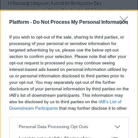
Η δεκαεφτάχρονη Χιονάτη Άντερσον δεν
ανακατεύεται σε ξένες δουλειές. Αλλά τα ματωμένα
λεφτά που βρίσκει ανατρέπουν τα πάντα στη ζωή
Platform -
Do Not Process My Personal Information
της: αναζητώντας τα ίχνη τους θα βρεθεί
μπλεγμένη σε κυκλώματα ναρκωτικών και
If you wish to opt-out of the sale, sharing to third parties, or
διαφθοράς. Και θα ριχτεί σ’ έναν θανάσιμο αγώνα
processing of your personal or sensitive information for
δρόμου για να σώσει τους φίλους της και τον εαυτό
targeted advertising by us, please use the below opt-out
της.
section to confirm your selection. Please note that after your
Όταν θα δει το ίδιο της το αίμα να χύνεται στο
opt-out request is processed you may continue seeing
χιόνι, θα είναι άραγε πολύ αργά;
interest-based ads based on personal information utilized by
us or personal information disclosed to third parties prior to
your opt-out. You may separately opt-out of the further
disclosure of your personal information by third parties on the
IAB’s list of downstream participants. This information may
also be disclosed by us to third parties on the
IAB’s List of
Downstream Participants
that may further disclose it to other
third parties.
Personal Data Processing Opt Outs