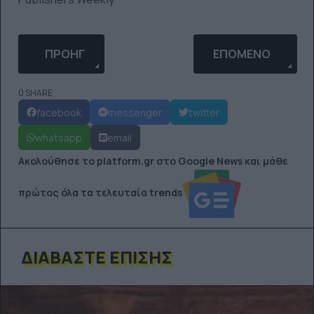
ΠΡΟΗΓΟΎΜΕΝΟ ΆΡΘΡΟ: ΔΙΑΓΩΝΙΣΜΌΣ YOUTH PLAT
ΕΠΌΜΕΝΟ ΆΡΘΡΟ: 
ΠΡΟΗΓ
ΕΠΌΜΕΝΟ
0 SHARE
facebook
messenger
twitter
whatsapp
email
Ακολούθησε το platform.gr στο Google News και μάθε
πρώτος όλα τα τελευταία trends
ΔΙΑΒΆΣΤΕ ΕΠΊΣΗΣ