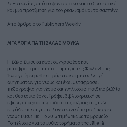
λογοτεχνίας από το φανταστικό και το δυστοπικό
και μια προτίμηση για τον ρεαλισμό και το σασπένς.
Από άρθρο στο Publishers Weekly
ΛΙΓΑ ΛΟΓΙΑ ΓΙΑ ΤΗ ΣΑΛΑ ΣΙΜΟΥΚΑ
Η Σάλα Σίμουκα είναι συγγραφέας και
μεταφράστρια από το Τάμπερε της Φινλανδίας.
Έχει γράψει μυθιστορήματα και μια συλλογή
διηγημάτων για νέους και έχει μεταφράσει
πεζογραφία για νέους και ενηλίκους, παιδικά βιβλία
και θεατρικά έργα. Γράφει βιβλιοκριτική σε
εφημερίδες και περιοδικά της χώρας της, ενώ
εργάζεται και για το λογοτεχνικό περιοδικό για
νέους Lukufiilis. To 2013 τιμήθηκε με το βραβείο
Τοπέλιους για τα μυθιστορήματά της Jäljellä