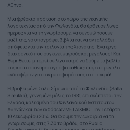
Αθήνα.
Μια φρέσκια πρόταση στο χώρο της νεανικής
λογοτεχνίας από την Φινλανδία, θα έρθει σε λίγες
ημέρες για να τη γνωρίσουμε, να συνομιλήσουμε
μαζί της, να υπογράψει βιβλία και να ανταλλάξει
απόψεις για την τριλογία της Χιονάτης. Ένα έργο
διαχρονικό που συγκινεί μικρούς και μεγάλους ! Και
θυμηθείτε, μπορεί σε λίγο καιρό να δούμε τα βιβλία
της και στο κινηματογράφο καθώς υπάρχει μεγάλο
ενδιαφέρον για την μεταφορά τους στο σινεμά!
Η βραβευμένη Σάλα Σίμουκα από τη Φινλανδία (Salla
Simukka), γεννημένη μόλις το 1981, επισκέπτεται την
Ελλάδα, καλεσμένη του Φινλανδικού Ινστιτούτου
Αθηνών και των εκδόσεων ΜΕΤΑΙΧΜΙΟ. Την Τετάρτη
10 Δεκεμβρίου 2014, θα έχουμε την ευκαιρία να τη
γνωρίσουμε, στις 7:30 το βράδυ, στο Public