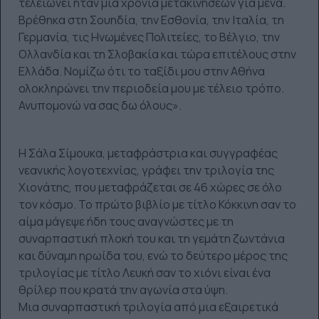
τελειώνει ήταν μια χρονιά μετακινήσεων για μένα.
Βρέθηκα στη Σουηδία, την Εσθονία, την Ιταλία, τη
Γερμανία, τις Ηνωμένες Πολιτείες, το Βέλγιο, την
Ολλανδία και τη Σλοβακία και τώρα επιτέλους στην
Ελλάδα. Νομίζω ότι το ταξίδι μου στην Αθήνα
ολοκληρώνει την περιοδεία μου με τέλειο τρόπο.
Ανυπομονώ να σας δω όλους».
Η Σάλα Σίμουκα, μεταφράστρια και συγγραφέας
νεανικής λογοτεχνίας, γράφει την τριλογία της
Χιονάτης, που μεταφράζεται σε 46 χώρες σε όλο
τον κόσμο. Το πρώτο βιβλίο με τίτλο Κόκκινη σαν το
αίμα μάγεψε ήδη τους αναγνώστες με τη
συναρπαστική πλοκή του και τη γεμάτη ζωντάνια
και δύναμη ηρωίδα του, ενώ το δεύτερο μέρος της
τριλογίας με τίτλο Λευκή σαν το χιόνι είναι ένα
θρίλερ που κρατά την αγωνία στα ύψη.
Μια συναρπαστική τριλογία από μια εξαιρετικά