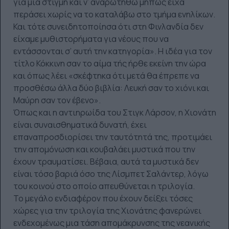
για μια στιγμή και ν’ αναρωτηθώ μήπως είχα
περάσει χωρίς να το καταλάβω στο τμήμα ενηλίκων.
Και τότε συνειδητοποίησα ότι στη Φινλανδία δεν
είχαμε μυθιστορήματα για νέους που να
εντάσσονται σ’ αυτή την κατηγορία». Η ιδέα για τον
τίτλο Κόκκινη σαν το αίμα τής ήρθε εκείνη την ώρα
και όπως λέει «σκέφτηκα ότι μετά θα έπρεπε να
προσθέσω άλλα δύο βιβλία: Λευκή σαν το χιόνι και
Μαύρη σαν τον έβενο».
Όπως και η αντιηρωίδα του Στιγκ Λάρσον, η Χιονάτη
είναι συναισθηματικά δυνατή, έχει
επαναπροσδιορίσει την ταυτότητά της, προτιμάει
την απομόνωση και κουβαλάει μυστικά που την
έχουν τραυματίσει. Βέβαια, αυτά τα μυστικά δεν
είναι τόσο βαριά όσο της Λίσμπετ Σαλάντερ, λόγω
του κοινού στο οποίο απευθύνεται η τριλογία.
Το μεγάλο ενδιαφέρον που έχουν δείξει τόσες
χώρες για την τριλογία της Χιονάτης φανερώνει
ενδεχομένως μια τάση απομάκρυνσης της νεανικής