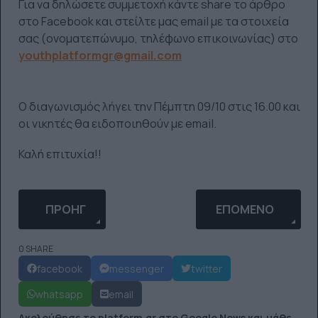
Για να δηλώσετε συμμετοχή κάντε share το άρθρο
στο Facebook και στείλτε μας email με τα στοιχεία
σας (ονοματεπώνυμο, τηλέφωνο επικοινωνίας) στο
youthplatformgr@gmail.com
Ο διαγωνισμός λήγει την Πέμπτη 09/10 στις 16.00 και
οι νικητές θα ειδοποιηθούν με email.
Καλή επιτυχία!!
ΠΡΟΗΓΟΎΜΕΝΟ ΆΡΘΡΟ: ΔΙΑΓΩΝΙΣΜΌΣ YOUTH PLAT
ΕΠΌΜΕΝΟ ΆΡΘΡΟ: 
ΠΡΟΗΓ
ΕΠΌΜΕΝΟ
0 SHARE
facebook
messenger
twitter
whatsapp
email
Ακολούθησε το platform.gr στο Google News και μάθε