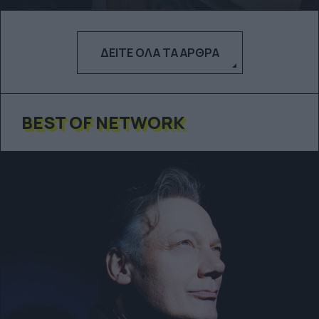
ΔΕΊΤΕ ΌΛΑ ΤΑ ΆΡΘΡΑ
BEST OF NETWORK