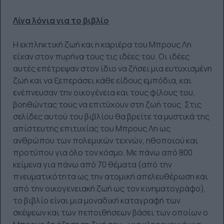
Λίγα λόγια για το βιβλίο
Η εκπληκτική ζωή και η καριέρα του Μπρους Λη
είχαν στον πυρήνα τους τις ιδέες του. Οι ιδέες
αυτές επέτρεψαν στον ίδιο να ζήσει μια ευτυχισμένη
ζωή και να ξεπεράσει κάθε είδους εμπόδια, και
ενέπνευσαν την οικογένεια και τους φίλους του,
βοηθώντας τους να επιτύχουν στη ζωή τους. Στις
σελίδες αυτού του βιβλίου θα βρείτε τα μυστικά της
απίστευτης επιτυχίας του Μπρους Λη ως
ανθρώπου των πολεμικών τεχνών, ηθοποιού και
προτύπου για όλο τον κόσμο. Με πάνω από 800
κείμενα για πάνω από 70 θέματα (από την
πνευματικότητα ως την ατομική απελευθέρωση και
από την οικογενειακή ζωή ως τον κινηματογράφο),
το βιβλίο είναι μια μοναδική καταγραφή των
σκέψεων και των πεποιθήσεων βάσει των οποίων ο