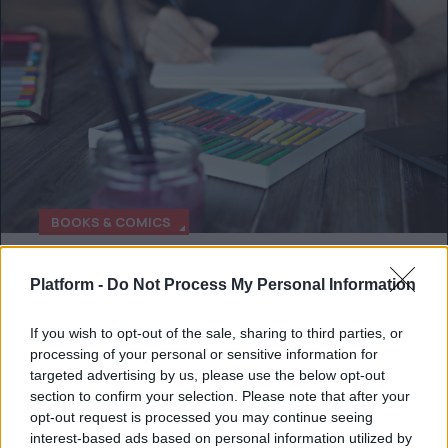
BOOKS & COMICS
Coloring books: H ένοχη απόλαυση που
Platform -
Do Not Process My Personal Information
έχει χρωματίσει τα απογεύματά μου
If you wish to opt-out of the sale, sharing to third parties, or
Επ! Στο τέλος έχει εκπληξούλα
processing of your personal or sensitive information for
targeted advertising by us, please use the below opt-out
Μαρία Χατζηγιάννη
section to confirm your selection. Please note that after your
opt-out request is processed you may continue seeing
interest-based ads based on personal information utilized by