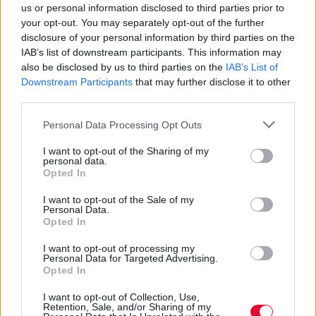
us or personal information disclosed to third parties prior to
your opt-out. You may separately opt-out of the further
disclosure of your personal information by third parties on the
IAB’s list of downstream participants. This information may
also be disclosed by us to third parties on the
IAB’s List of
Downstream Participants
that may further disclose it to other
third parties.
Personal Data Processing Opt Outs
I want to opt-out of the Sharing of my
personal data.
Opted In
BOOKS & COMICS
I want to opt-out of the Sale of my
Personal Data.
Opted In
Συνέντευξη: H Χάρις Β. και το «Εδώ» μας
προσκαλούν σε έναν σουρεαλιστικό
I want to opt-out of processing my
Personal Data for Targeted Advertising.
κόσμο που έρχεται από το μέλλον
Opted In
Έχεις σκεφτεί ποτέ πώς θα ήταν να ζεις
I want to opt-out of Collection, Use,
Retention, Sale, and/or Sharing of my