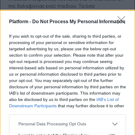
της δολοφονίας ενός παιδιού. Τα όσα
επακολουθήσουν θα σας κάνουν να βλέπετε το
CSI
ως μία
pop
σειρά για ανήλικους. Ειλικρινά...
Platform -
Do Not Process My Personal Information
Εξάλλου, μην ξεχνάμε ότι μιλάμε για τον συγγραφέα
του
Trainspotting
… [Εκδόσεις Οξύ]
If you wish to opt-out of the sale, sharing to third parties, or
processing of your personal or sensitive information for
targeted advertising by us, please use the below opt-out
section to confirm your selection. Please note that after your
opt-out request is processed you may continue seeing
Ο 100χρονος που πήδηξε από το
interest-based ads based on personal information utilized by
παράθυρο και εξαφανίστηκε
us or personal information disclosed to third parties prior to
your opt-out. You may separately opt-out of the further
disclosure of your personal information by third parties on the
IAB’s list of downstream participants. This information may
Ένα ακόμα εκδοτικό φαινόμενο που πούλησε το
also be disclosed by us to third parties on the
IAB’s List of
απίστευτο νούμερο των 5 εκατομμυρίων αντιτύπων
Downstream Participants
that may further disclose it to other
third parties.
ανά τον πλανήτη. Η ιστορία είναι πραγματικά
γουστόζικη…
Personal Data Processing Opt Outs
Μέσα στην ησυχία της κάμαράς του, στο γηροκομείο,