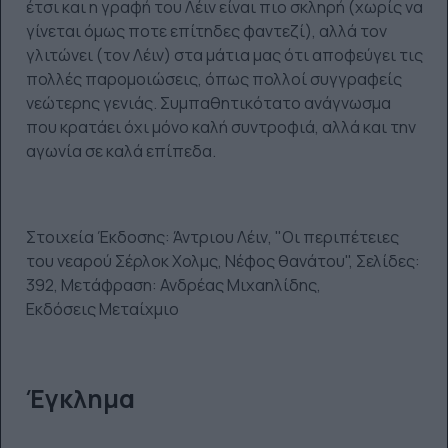
έτσι και η γραφή του Λέιν είναι πιο σκληρή (χωρίς να
γίνεται όμως ποτε επίτηδες φαντεζί), αλλά τον
γλιτώνει (τον Λέιν) στα μάτια μας ότι αποφεύγει τις
πολλές παρομοιώσεις, όπως πολλοί συγγραφείς
νεώτερης γενιάς. Συμπαθητικότατο ανάγνωσμα
που κρατάει όχι μόνο καλή συντροφιά, αλλά και την
αγωνία σε καλά επίπεδα.
Στοιχεία Έκδοσης: Άντριου Λέιν, "Οι περιπέτειες
του νεαρού Σέρλοκ Χολμς, Νέφος θανάτου", Σελίδες:
392, Μετάφραση: Ανδρέας Μιχαηλίδης,
Εκδόσεις Μεταίχμιο
Έγκλημα