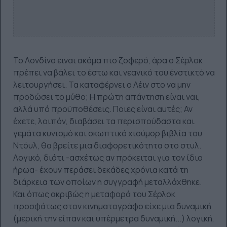
Το Λονδίνο ειναι ακόμα πιο ζοφερό, άρα ο Σέρλοκ
πρέπει να βάλει το έστω και νεανικό του ένστικτό να
λειτουργήσει. Τα καταφέρνει ο Λέιν στο να μην
προδώσει το μύθο; Η πρώτη απάντηση είναι ναι,
αλλά υπό προϋποθέσεις. Ποιες είναι αυτές; Αν
έχετε, λοιπόν, διαβάσει τα περισπούδαστα και
γεμάτα κυνισμό και σκωπτικό χιούμορ βιβλία του
Ντόυλ, θα βρείτε μια διαφορετικότητα στο στυλ.
Λογικό, διότι -ασχέτως αν πρόκειται για τον ίδιο
ήρωα- έχουν περάσει δεκάδες χρόνια κατά τη
διάρκεια των οποίων η συγγραφή μεταλλάχθηκε.
Και όπως ακριβώς η μεταφορά του Σέρλοκ
προσφάτως στον κινηματογράφο είχε μια δυναμική
(μερική την είπαν και υπέρμετρα δυναμική...) λογική,