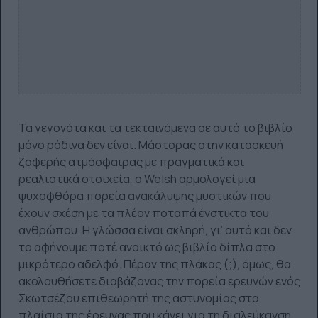
Τα γεγονότα και τα τεκταινόμενα σε αυτό το βιβλίο
μόνο ρόδινα δεν είναι. Μάστορας στην κατασκευή
ζοφερής ατμόσφαιρας με πραγματικά και
ρεαλιστικά στοιχεία, ο
Welsh
αρμολογεί μια
ψυχοφθόρα πορεία ανακάλυψης μυστικών που
έχουν σχέση με τα πλέον ποταπά ένστικτα του
ανθρώπου. Η γλώσσα είναι σκληρή, γι’ αυτό και δεν
το αφήνουμε ποτέ ανοικτό ως βιβλίο δίπλα στο
μικρότερο αδελφό. Πέραν της πλάκας (;), όμως, θα
ακολουθήσετε διαβάζονας την πορεία ερευνών ενός
Σκωτσέζου επιθεωρητή της αστυνομίας στα
πλαίσια της έρευνας που κάνει για τη διαλεύκανση