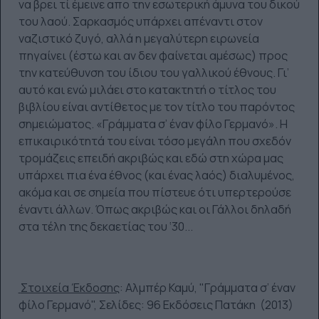
να βρει τί έμεινε απο την εσωτερική άμυνα του δικού
του λαού. Σαρκασμός υπάρχει απέναντι στον
ναζιστικό ζυγό, αλλά η μεγαλύτερη ειρωνεία
πηγαίνει (έστω και αν δεν φαίνεται αμέσως) προς
την κατεύθυνση του ίδιου του γαλλικού έθνους. Γι’
αυτό και ενώ μιλάει στο κατακτητή ο τίτλος του
βιβλίου είναι αντίθετος με τον τίτλο του παρόντος
σημειώματος. «Γράμματα σ’ έναν φίλο Γερμανό». Η
επικαιρικότητά του είναι τόσο μεγάλη που σχεδόν
τρομάζεις επειδή ακριβώς και εδώ στη χώρα μας
υπάρχει πια ένα έθνος (και ένας λαός) διαλυμένος,
ακόμα και σε σημεία που πίστευε ότι υπερτερούσε
έναντι άλλων. Όπως ακριβώς και οι Γάλλοι δηλαδή
στα τέλη της δεκαετίας του ‘30...
Στοιχεία Έκδοσης
:
Αλμπέρ Καμύ, "
Γράμματα σ’ έναν
φίλο Γερμανό",
Σελίδες: 96
Εκδόσεις Πατάκη (2013)