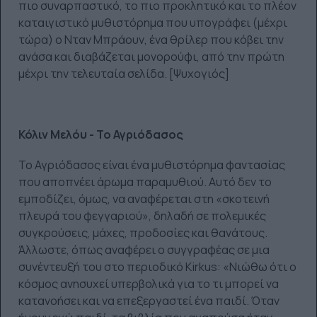
πιο συναρπαστικό, το πιο προκλητικό και το πλέον
καταιγιστικό μυθιστόρημα που υπογράφει (μέχρι
τώρα) ο Νταν Μπράουν, ένα θρίλερ που κόβει την
ανάσα και διαβάζεται μονορούφι, από την πρώτη
μέχρι την τελευταία σελίδα. [Ψυχογιός]
Κόλιν Μελόυ - Το Αγριόδασος
Το Αγριόδασος είναι ένα μυθιστόρημα φαντασίας
που αποπνέει άρωμα παραμυθιού. Αυτό δεν το
εμποδίζει, όμως, να αναφέρεται στη «σκοτεινή
πλευρά του φεγγαριού», δηλαδή σε πολεμικές
συγκρούσεις, μάχες, προδοσίες και θανάτους.
Άλλωστε, όπως αναφέρει ο συγγραφέας σε μια
συνέντευξή του στο περιοδικό Kirkus: «Νιώθω ότι ο
κόσμος ανησυχεί υπερβολικά για το τι μπορεί να
κατανοήσει και να επεξεργαστεί ένα παιδί. Όταν