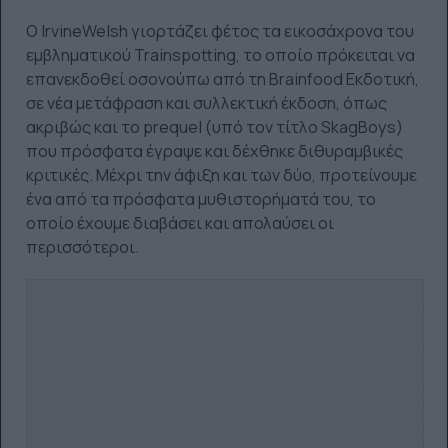
Ο
Irvine
Welsh
γιορτάζει φέτος τα εικοσάχρονα του
εμβληματικού
Trainspotting
, το οποίο πρόκειται να
επανεκδοθεί οσονούπω από τη
Brainfood
Εκδοτική,
σε νέα μετάφραση και συλλεκτική έκδοση, όπως
ακριβώς και το
prequel
(υπό τον τίτλο
Skag
Boys
)
που πρόσφατα έγραψε και δέχθηκε διθυραμβικές
κριτικές. Μέχρι την άφιξη και των δύο, προτείνουμε
ένα από τα πρόσφατα μυθιστορήματά του, το
οποίο έχουμε διαβάσει και απολαύσει οι
περισσότεροι.