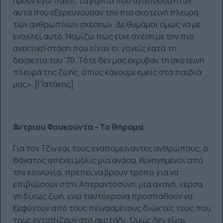
ήμουν εγώ παιδί, τα βιβλία που αγαπούσα ήταν
αυτά που εξερευνούσαν την πιο σκοτεινή πλευρά
των ανθρωπίνων σχέσεων. Δε θυμάμαι όμως να με
ενοχλεί αυτό. Νομίζω πως είχε σχέση με την πιο
ανεκτική στάση που είχαν οι γονείς κατά τη
δεκαετία του ’70. Τότε δεν μας έκρυβαν τη σκοτεινή
πλευρά της ζωής, όπως κάνουμε εμείς στα παιδιά
μας». [Πατάκης]
Άντριου Φουκούντα - Το θήραμα
Για τον Τζιν και τους εναπομείναντες ανθρώπους, ο
θάνατος απέχει μόλις μια ανάσα. Κυνηγημένοι από
την κοινωνία, πρέπει να βρουν τρόπο για να
επιβιώσουν στην Απεραντοσύνη, μια αχανή, χέρσα
γη δίχως ζωή, ενώ ταυτόχρονα προσπαθούν να
ξεφύγουν από τους πεινασμένους διώκτες τους που
τους εντοπίζουν στο σκοτάδι. Όμως δεν είναι