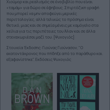
Χιούμορ και ρεαλισμός σε ένα βιβλίο που είναι
«ταμάμ» για δώρο σε έφηβους. Σπιρτόζικη γραφή
που μπορεί να μην αποφεύγει μερικές
περιττολογίες, αλλά τελικώς το πρόσημο είναι
θετικό, μιας και σε σημεία μένεις με χαμόγελο στα
χείλια για τις περιπέτειες του Άλαν και σε άλλα
στεναχωριέσαι μαζί του. [Ψυχογιός]
Στοιχεία Έκδοσης:
Γιούνας Γιούνασον, "Ο
εκατοντάχρονος που πήδηξε από το παράθυρο και
εξαφανίστηκε", Εκδόσεις Ψυχογιός