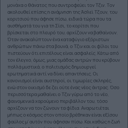
μονάχα ο θάνατος που συντροφεύει τον Τζιν. Τον
ακολουθεί επίσης η ανάμνηση της Άσλεϊ Τζουν, του
κοριτσιού που άφησε πίσω, ειδικά τώρα που τα
αισθήματά του για τη Σίσι, το κορίτσι που
βρίσκεται στο πλευρό του, αρχίζουν να βαθαίνουν.
Όταν ανακαλύπτουν ένα καταφύγιο εξόριστων
ανθρώπων πάνω στα βουνά, ο Τζιν και οι φίλοι του
πιστεύουν ότι επιτέλους είναι ασφαλείς. Κάτω από
τον έλεγχο, όμως, μιας ομάδας αντρών που κρύβουν
πολλά μυστικά, ο πολιτισμός δημιουργεί
ερωτηματικά αντί να δίνει απαντήσεις. Οι
κανονισμοί είναι αυστηροί, οι τιμωρίες σκληρές,
ενώ στον οικισμό δε ζει ούτε ένας νέος άντρας. Όσο
περισσότερα μαθαίνει ο Τζιν γύρω από το νέο,
φαινομενικά χαρούμενο περιβάλλον του, τόσο
αρχίζουν να τον ζώνουν τα φίδια. Αναρωτιέται
μήπως ο κόσμος στον οποίο βρέθηκαν είναι εξίσου
φαύλος μ’ αυτόν που άφησαν πίσω. Και καθώς η ζωή