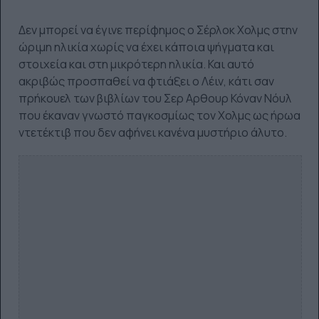
Δεν μπορεί να έγινε περίφημος ο Σέρλοκ Χολμς στην
ώριμη ηλικία χωρίς να έχει κάποια ψήγματα και
στοιχεία και στη μικρότερη ηλικία. Και αυτό
ακριβώς προσπαθεί να φτιάξει ο Λέιν, κάτι σαν
πρήκουελ των βιβλίων του Σερ Αρθουρ Κόναν Νόυλ
που έκαναν γνωστό παγκοσμίως τον Χολμς ως ήρωα
ντετέκτιβ που δεν αφήνει κανένα μυστήριο άλυτο.