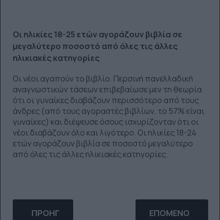
Οι ηλικίες 18-25 ετών αγοράζουν βιβλία σε
μεγαλύτερο ποσοστό από όλες τις άλλες
ηλικιακές κατηγορίες
Οι νέοι αγαπούν το βιβλίο. Περσινή πανελλαδική
αναγνωστικών τάσεων επιβεβαίωσε μεν τη θεωρία
ότι οι γυναίκες διαβάζουν περισσότερο από τους
άνδρες (από τους αγοραστές βιβλίων, το 57% είναι
γυναίκες) και διέψευσε όσους ισχυρίζονταν ότι οι
νέοι διαβάζουν όλο και λιγότερο. Οι ηλικίες 18-24
ετών αγοράζουν βιβλία σε ποσοστό μεγαλύτερο
από όλες τις άλλες ηλικιακές κατηγορίες.
ΠΡΟΗΓΟΎΜΕΝΟ ΆΡΘΡΟ: ΤΑ ΠΙΟ ΕΥΠΏΛΗΤΑ ΒΙΒΛΊΑ
ΕΠΌΜΕΝΟ ΆΡΘΡΟ: 
ΠΡΟΗΓ
ΕΠΌΜΕΝΟ