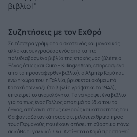
βιβλίο!”
Συζητήσεις με τον Εχθρό
Σε τέσσερα γράμματα ο σκοτεινός και μοναχικός
αλλά και συγγραφέας ενός από τα πιο
πολυδιαβασμένα βιβλία της εποχής μας (βλέπε ο
Ξένος όπως και
Cure
–
Killing
an
Arab
, επηρεασμένο
απο το προαναφερθεν βιβλίο), ο Αλμπέρ Καμύ και,
ενώ η χώρα του, η Γαλλία, βρίσκεται ακόμα υπό
Κατοχή των ναζί (το βιβλίο γράφτηκε το 1943),
επιχειρεί το ανομολόγητο. Το να γράψει ένα βιβλίο
για το πώς ένας Γάλλος αποτιμά το ίδιο του το
έθνος, απέναντι στους εχθρούς και κατακτητές του.
Θα φανταζόταν κάποιος ότι μιλάει εχθρικά προς
τους Γερμανούς που έχουν στήσει τη σβάστικα πάνω
σε κάθε τι γαλλικό. Όχι. Αντίθετα ο Καμύ προσπαθεί