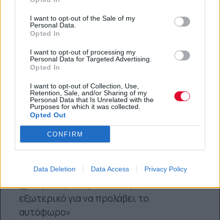
I want to opt-out of the Sale of my
Love is in the air
Personal Data.
Opted In
14.02.2021
I want to opt-out of processing my
Personal Data for Targeted Advertising.
Opted In
I want to opt-out of Collection, Use,
Retention, Sale, and/or Sharing of my
Περισσότερα Άρθρα …
Personal Data that Is Unrelated with the
Purposes for which it was collected.
Λεωνίδας Καλφαγιάννης: «Περιμένω να
Opted Out
με καλέσει ο Εισαγγελέας!»
CONFIRM
Καταγγελία για γνωστό ηθοποιό! «Με
απειλούσε με όπλο για να τον υπακούω»
Data Deletion
Data Access
Privacy Policy
Ακρίτα για Λιγνάδη: «Έφυγε στο
εξωτερικό για να προλάβει το
αυτόφωρο»