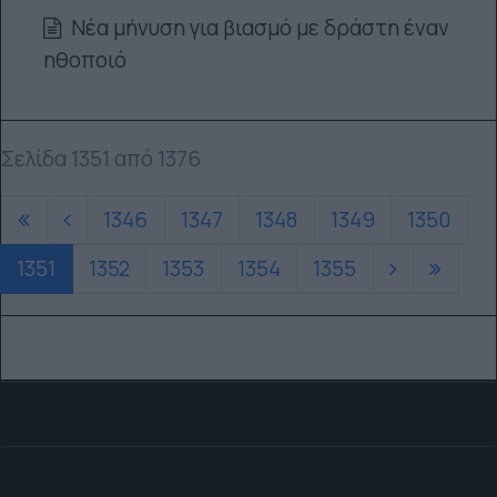
Nέα μήνυση για βιασμό με δράστη έναν
ηθοποιό
Σελίδα 1351 από 1376
1346
1347
1348
1349
1350
1351
1352
1353
1354
1355