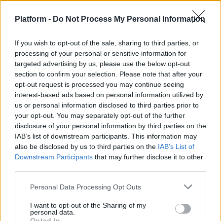
Platform -
Do Not Process My Personal Information
Στάθης Λιβαθινός: Το «αντίο» και η
συγγνώμη στους μαθητές του
If you wish to opt-out of the sale, sharing to third parties, or
processing of your personal or sensitive information for
02.03.2021
targeted advertising by us, please use the below opt-out
section to confirm your selection. Please note that after your
opt-out request is processed you may continue seeing
interest-based ads based on personal information utilized by
us or personal information disclosed to third parties prior to
SHOWBIZ
your opt-out. You may separately opt-out of the further
disclosure of your personal information by third parties on the
Δεύτερη σοβαρή καταγγελία για τον Παύλο
IAB’s list of downstream participants. This information may
Χαϊκάλη
also be disclosed by us to third parties on the
IAB’s List of
Downstream Participants
that may further disclose it to other
third parties.
14.02.2021
Personal Data Processing Opt Outs
I want to opt-out of the Sharing of my
personal data.
SHOWBIZ
Opted In